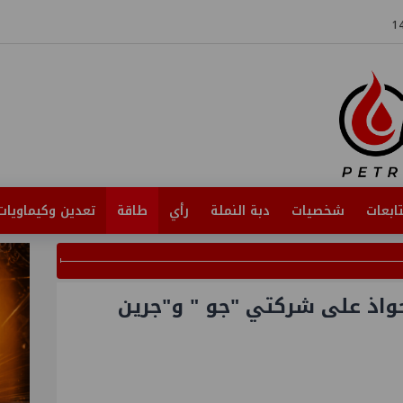
ابعات
شخصيات
دبة النملة
رأي
طاقة
تعدين وكيماويات
حواذ على شركتي "جو " و"جرين