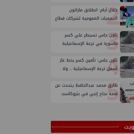
2
خلال أيام: انطلاق ماراثون
الجمعيات العمومية لشركات قطاع
3
البترول
تاون جاس تسيطر علي كسر
ماسورة في ترعة الإسماعيلية
4
تاون جاس: تأمين كسر بخط غاز
أسفل ترعة الإسماعيلية .. ولا
5
تأثير على إمدادات الغاز للمنازل
طارق محمد عبدالحافظ يتحدث عن
قصة نجاح إنبي في بتروكاست
ﻳﺖ