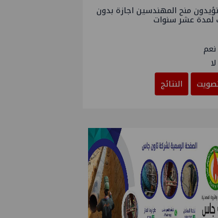
ؤيدون منح المهندسين اجازة بدون
 لمدة عشر سنوات
نعم
لا
صويت
النتائج