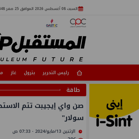
السبت 08 أغسطس 2026 الموافق 25 صفر 1448
رئيس التحرير
بترول
غاز
مت
طاقة
صن واي إيجيبت تتم الاست
سولار"
الإثنين 13/مايو/2024 - 07:33 ص