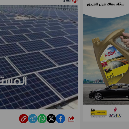
396
شارك