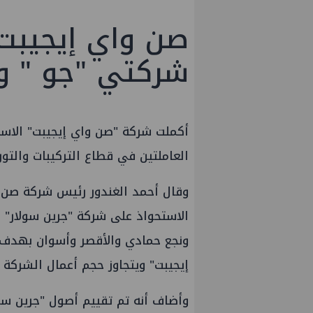
صن واي إيجيبت 
شركتي "جو " و"
أكملت شركة "صن واي إيجيبت" الاست
العاملتين في قطاع التركيبات والت
وقال أحمد الغندور رئيس شركة صن وا
الاستحواذ على شركة "جرين سولار" 
ونجع حمادي والأقصر وأسوان بهدف 
إيجيبت" ويتجاوز حجم أعمال الشركة 20 مليون جنيه سنويا.
وأضاف أنه تم تقييم أصول "جرين سول