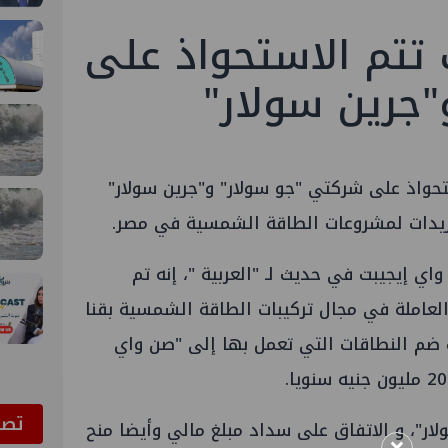
تتم الاستحواذ على
جرين سولار"
حواذ على شركتي "جو سولار" و"جرين سولار"
وريدات لمشروعات الطاقة الشمسية في مصر.
ي إيجيبت في حديث لـ "العربية "، إنه تم
العاملة في مجال تركيبات الطاقة الشمسية بقنا
ضم النطاقات التي تعمل بها إلى "صن واي
ﺗﺼﻮ
ار"، و الاتفاق على سداد مبلغ مالي وأيضا منح