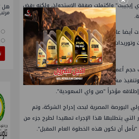
×
5% في "صن واي إيجيبت" واكتملت صفقة الاستحواذ، ولكنه رفض
هل ت
مرتب
.
 أيضا على شركة "جو سولار" المصرية لتكون
ات وتوريدات مشروعات الطاقة الشمسية في
ت
وقال إن "صن واي إيجيبت" تستهدف حجم أعمال بقيمة 250 مليون جنيه في العام
 وتنفيذ مشروعات طاقة شمسية في مصر وأيضا
طلاقه مؤخراً "صن واي السعودية".
ي البورصة المصرية لبحث إدراج الشركة، وتم
 التي يتطلبها هذا الإجراء تمهيدا لطرح جزء من
نأمل أن تكون هذه الخطوة العام المقبل".