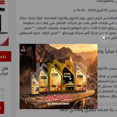
ن بالشركات
أبريل/2026 - 03:44 م
لمهندس كريم بدوي، وزير البترول والثروة المعدنية، قرارًا بإجراء حركة
ات في قيادات الأمن بعدد من شركات القطاع، في إطار دعم منظومة
ن ورفع كفاءة الأداء داخل المواقع الحيوية. وشملت القرارات: * تعيين
 عمرو محسن مديرًا لأمن شركة نوربيتكو. * تعيين اللواء عمرو الشرقاوي
×
 لأمن شركة
 مبكراً واستيقظوا مبكراً إستعداداً لزيارات الوزير
ﺗﺼﻮ
هل ت
نوفمبر/2025 - 11:12 م
مرتب
اضح أن هناك حالةَ إجبار للقيادات على الحضور مبكرًا إلى مقرات العمل،
 يقرأ المشهد من خلال زيارته لشركتي بدرالدين وأبسكو وغيرهم من
ت يستحق ما يجرى له. الوزير الذي قضى أربعة أيام في معرض أديبك،
ن المفترض أن يستريح بعض الشيء، لكن ما إن وطأت قدماه القاهرة
وّل بسيارته، وكانت
ت
 رنا مدحت يسري وشادي أحمد