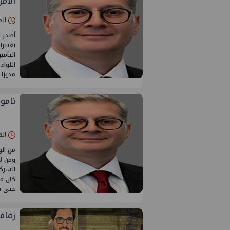
الأم
الخميس 30/
أصدر ا
تغيير
التأمي
اللواء
مديرًا
ناموا
الخميس 06/
من الو
ومن لا
الشركا
كان م
حتى تج
زفاف