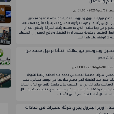
ليم وشاهين"
يو/2026 - 01:06 ص
در بوزارة البترول والثروة المعدنية عن اتجاه لتصعيد قيادتين
ن لتولي رئاسة الإدارة المركزية للمشروعات بهيئة الثروة المعدنية،
للجيولوجي رضا سليم، الذي تم تعيينه رئيسًا لشركة واديكو، بعد أن
شغل المنصب وعضوية مجلس إدارة الهيئة. وأوضح المصدر أن التغييرات
بة لا تتوقف عند هذا الحد،
تقبل وبترومصر نيوز..هكذا تنبأنا برحيل محمد من
ات مصر
ايو/2026 - 11:03 ص
 خمس سنوات قضاها المهندس محمد عبدالعظيم رئيسًا لشركة
ت مصر، تلك الشركة التي تسلم قيادتها في توقيت حساس، عقب
 المحاسب خالد الغزالي عن المنصب على خلفية خلاف مع الوزير السابق،
وة بدت وقتها مفاجئة وربما غير محسوبة في تقديرات كثيرين. خلال
ئاسته، ظل أداء الشركة بعيدًا عن الأضواء،
سماء: وزير البترول يجري حركة تغييرات في قيادات