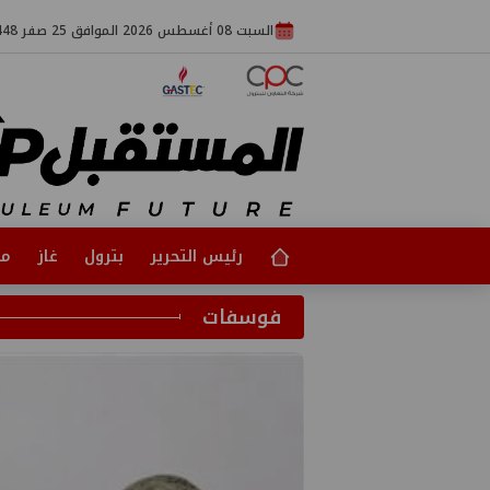
السبت 08 أغسطس 2026 الموافق 25 صفر 1448
رئيس التحرير
بترول
غاز
مت
فوسفات