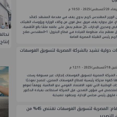
أغسطس/2025 - 10:53 م
ان الوزير المهندس كريم بدوي يقف في مقدمة المشهد كقائد
، فإن بجواره يقف فريق عمل قوي من وكلاء الوزارة ورؤوساء الهيئات
بض ومديري الإدارات، كلٌ منهم يحمل على عاتقه ملفًا بالغ الأهمية،
ليكتمل معهم بناء منظومة القيادة في قطاع البترول: 1•المهندس صلاح
لإنتاج
تحالف أوبك+ يتفق على زيادة طفيفة في
إسدال
ريم رئيس الهيئة المصرية العامة
إنتاج النفط خلال سبتمبر
"منتدى 
ت دولية تشيد بالشركة المصرية لتسويق الفوسفات
سطس/2025 - 12:11 م
الشركة المصرية لتسويق الفوسفات إنجازات غير مسبوقة رسخت
ها كقوة محركة رئيسية لقطاع الفوسفات المصري، لتصبح نموذجًا
ت الوطنية التي تقود الاقتصاد القومي نحو العالمية. ووفقاً لموقع
C المتخصص في شؤون التعدين، فإن الشركة استطاعت بقيادة الدكتور
 فاروق رئيس مجلس الإدارة، وبجهود تنفيذية
بالأرقام: المصرية لتسويق الفوسفات تقتنص ‎%‎45 من
التصدير