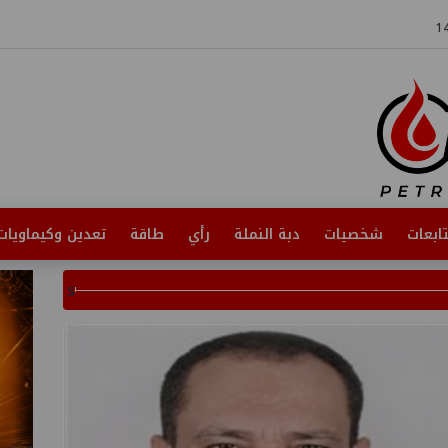
ابعات
شخصيات
دبة النملة
رأي
طاقة
تعدين وكيماويات
s