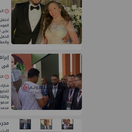
الجمعة 10/أك
احتفل
الفوسف
على ا
الحفل
والمه
إبرا
فى ا
الثلاثاء 16/س
شارك 
للبترو
والثلا
مجموع
محمد ا
البتر