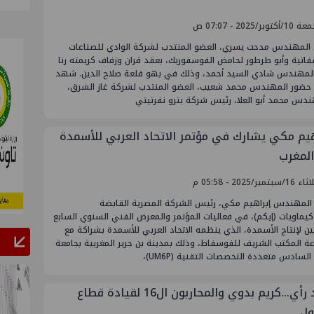
توبر/2025 - 07:07 ص
 المهندس مدحت يسري، العضو المنتدب لشركة الوادي للصناعات
اتية وأبو طرطور لحامض الفوسفوريك، بعقد قران وزفاف كريمته رنا
لمهندس شادي السيد أحمد، وذلك في بهو قلعة صلاح الدين. شهد
 حضور المهندس محمد شعيب، العضو المنتدب لشركة غاز الشرق،
ندس محمد أبو العلا، رئيس شركة بترو نفرتيتي
هيم مكي يشارك في مؤتمر الاتحاد العربي للأسمدة
لمغرب
بتمبر/2025 - 05:58 م
المهندس إبراهيم مكي، رئيس الشركة المصرية القابضة
كيماويات (إيكم)، في فعاليات المؤتمر والمعرض الفني السنوي السابع
ثين لإنتاج الأسمدة، الذي ينظمه الاتحاد العربي للأسمدة بشراكة مع
ة المكتب الشريف للفوسفاط، وذلك بمدينة بن جرير المغربية بجامعة
لسادس متعددة التخصصات التقنية (UM6P)،
مجرد رأي…كريم بدوي والمحاربون ال16 لقيادة قطاع
ول