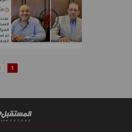
الأربعاء 30/
عقدت 
المسا
الشركة
تم است
المحق
2
1