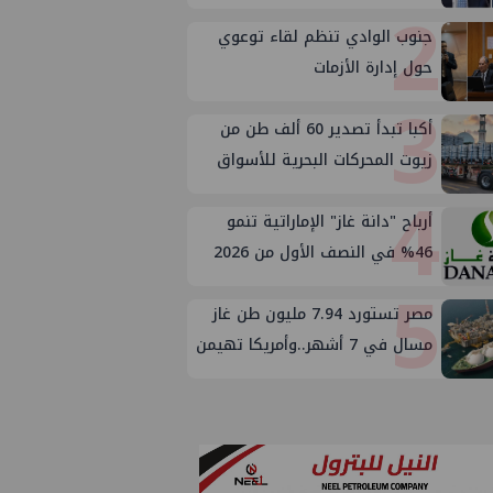
2
جنوب الوادي تنظم لقاء توعوي
حول إدارة الأزمات
3
أكبا تبدأ تصدير 60 ألف طن من
زيوت المحركات البحرية للأسواق
4
الخارجية
أرباح "دانة غاز" الإماراتية تنمو
46% في النصف الأول من 2026
5
مصر تستورد 7.94 مليون طن غاز
مسال في 7 أشهر..وأمريكا تهيمن
على الإمدادات