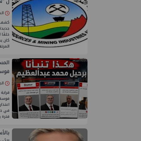
ل "س
السبت 02/ما
كشف مص
جديدتي
خلفًا 
كان ي
المرتق
المس
فوسف
الجمعة 01/م
قرابة
فوسفا
اعتذار
في خط
فترة ر
بالأ