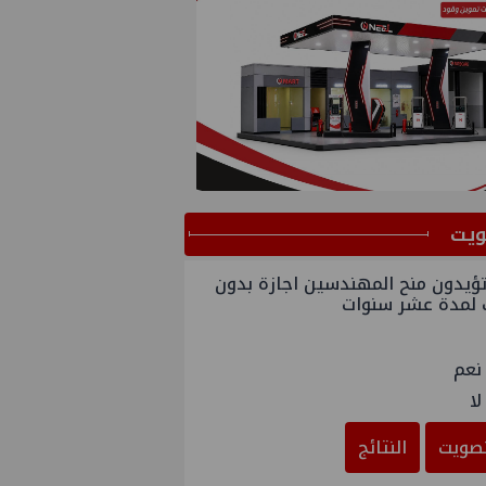
ﻳﺖ
ؤيدون منح المهندسين اجازة بدون
 لمدة عشر سنوات
نعم
لا
صويت
النتائج