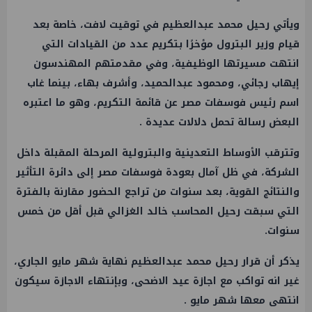
ويأتي رحيل محمد عبدالعظيم في توقيت لافت، خاصة بعد
قيام
وزير البترول
مؤخرًا بتكريم عدد من القيادات التي
انتهت مسيرتها الوظيفية، وفي مقدمتهم المهندسون
إيهاب رجائي، ومحمود عبدالحميد، وأشرف بهاء، بينما غاب
اسم رئيس
فوسفات
مصر عن قائمة التكريم، وهو ما اعتبره
البعض رسالة تحمل دلالات عديدة .
وتترقب الأوساط التعدينية والبترولية المرحلة المقبلة داخل
الشركة، في ظل آمال بعودة
فوسفات
مصر إلى دائرة التأثير
والنتائج القوية، بعد سنوات من تراجع الحضور مقارنة بالفترة
التي سبقت رحيل المحاسب خالد الغزالي قبل أقل من خمس
سنوات.
يذكر أن قرار رحيل محمد عبدالعظيم نهاية شهر مايو الجاري،
غير انه تواكب مع اجازة عيد الاضحى، وبإنتهاء الاجازة سيكون
انتهى معها شهر مايو .