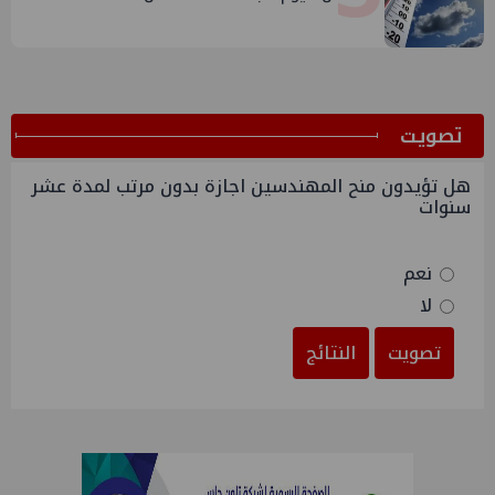
ﺗﺼﻮﻳﺖ
هل تؤيدون منح المهندسين اجازة بدون مرتب لمدة عشر
سنوات
نعم
لا
تصويت
النتائج