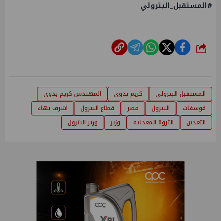
#المستقبل_البترولي
شارك
المستقبل البترولي
كريم بدوى
المهندس كريم بدوى
فوسفات
البترول
مصر
قطاع البترول
اشرف بهاء
التعدين
الثروة المعدنية
وزير
وزير البترول