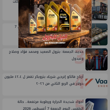
1
أكبا تبدأ تصدير 60 ألف طن من زيوت المحركات
البحرية للأسواق الخارجية
2
مصر تستورد 7.94 مليون طن غاز مسال في 7
أشهر..وأمريكا تهيمن على الإمدادات
3
حديث الجمعة: بترول الصعيد ومحمد فؤاد وصلاح
وعبدول
4
أرباح فالكو إنرجي شريك بتروبكر تقفز ل ٤٢.٤ مليون
دولار في الربع الثاني من ٢٠٢٦
5
أجواء شديدة الحرارة ورطوبة مرتفعة.. حالة
الطقس اليوم الجمعة 7 أغسطس 2026