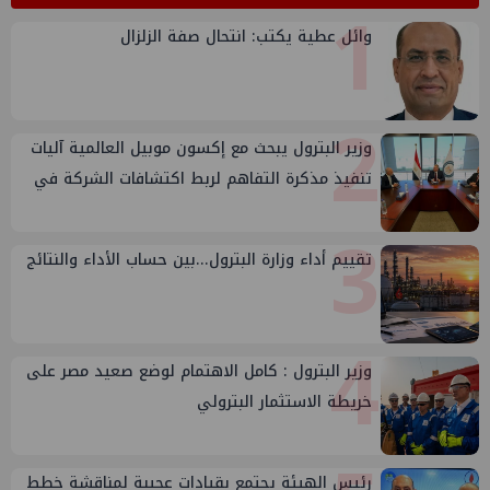
1
وائل عطية يكتب: انتحال صفة الزلزال
2
وزير البترول يبحث مع إكسون موبيل العالمية آليات
تنفيذ مذكرة التفاهم لربط اكتشافات الشركة في
قبرص بالبنية التحتية المصرية
3
تقييم أداء وزارة البترول...بين حساب الأداء والنتائج
4
وزير البترول : كامل الاهتمام لوضع صعيد مصر على
خريطة الاستثمار البترولي
رئيس الهيئة يجتمع بقيادات عجيبة لمناقشة خطط