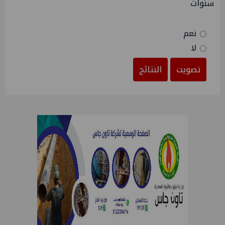
سنوات
نعم
لا
تصويت
النتائج