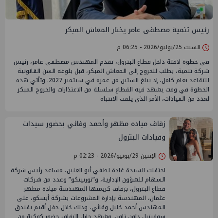
رئيس تنمية مصطفى عامر يختار المعاش المبكر
السبت 25/يوليو/2026 - 06:25 م
في خطوة لافتة داخل قطاع البترول، تقدم المهندس مصطفى عامر، رئيس
شركة تنمية، بطلب للخروج إلى المعاش المبكر، قبل بلوغه السن القانونية
للتقاعد بعام كامل، إذ يبلغ الستين من عمره في سبتمبر 2027. وتأتي هذه
الخطوة في وقت يشهد فيه القطاع سلسلة من الاعتذارات والخروج المبكر
لعدد من القيادات، الأمر الذي يلفت الانتباه
زفاف مياده مظهر وأحمد وفائي بحضور سيدات
وقيادات البترول
الإثنين 29/يونيو/2026 - 02:23 م
احتفلت السيدة غادة لطفي أبو العنين، مساعد رئيس شركة
السهام للشؤون الإدارية، و”نوربيتكو” وعدد من شركات
قطاع البترول، بزفاف كريمتها المهندسة ميادة مظهر
عثمان، المهندسة بإدارة المشروعات بشركة أبسكو، على
المهندس أحمد خليل وفائي، وذلك خلال حفل أقيم بفندق
سوفيتيل داون تاون. وشهد حفل الزفاف حضور كوكبة من