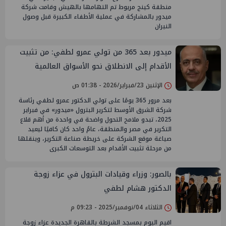
منطقة كينج مريوط تم التهامها بالهيش وقامت شركة
ميدور بالمشاركة في عملية الأطفاء الكبيرة قبل وصول
النيران
ميدور بعد 365 من تولي عمرو لطفي: من تثبيت
الأقدام إلى الانطلاق نحو الأسواق العالمية
الإثنين 23/فبراير/2026 - 01:38 ص
بعد مرور 365 يومًا على تولي الدكتور عمرو لطفي رئاسة
شركة الشرق الأوسط لتكرير البترول «ميدور» في فبراير
2025، تبدو ملامح التحول واضحة في واحدة من أهم قلاع
التكرير في مصر والمنطقة، عامٌ واحد كان كافيًا ليعيد
صياغة موقع الشركة على خريطة صناعة التكرير، وينقلها
من مرحلة تثبيت الأقدام بعد التوسعات الكبرى
بالصور: وزراء وقيادات البترول في عزاء زوجة
الدكتور هشام لطفي
الثلاثاء 04/نوفمبر/2025 - 09:23 م
اقيم اليوم بمسجد الشرطة بالقاهرة الجديدة عزاء زوجة