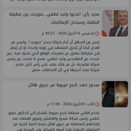
مجرد رأي: اعذروا وليد لطفي…بتروجت بين مطرقة
الطلبات وسندان الإمكانيات
الخميس 16/أبريل/2026 - 05:37 م
ليس من السهل أن تُدار شركة بحجم “بتروجت”، وليس من
العدل أيضًا أن يُختزل المشهد في زاوية واحدة، أو أن يُنظر
إلى قراراتها بمعزل عن تعقيدات الواقع الذي تتحرك فيه. حين
نتحدث عن المهندس وليد لطفي، فنحن لا نتحدث عن رئيس
شركة تقليدية، بل عن قائد يقف على رأس كيان ضخم،
شركة تمتد أذرعها في كل الاتجاهات، تعمل
ميدور تنقذ كينج مريوط من حريق هائل
الأحد 05/أبريل/2026 - 11:08 م
تقدم أهالي منطقة كينج مريوط بالشكر الي الدكتور عمرو
لطفي رئيس شركة ميدور والعاملين وفريق الإطفاء بعد
إنقاذهم للمنطقة من حريق هائل نتيجة كمية كبيرة من
المخلفات الخطرة خارج أسوار الشركة علي البحيرة في