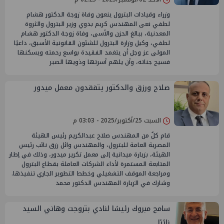
وزراء وقيادات البترول ينعون وفاة زوجة الدكتور هشام
لطفي نعى المهندس كريم بدوي وزير البترول والثروة
المعدنية، ببالغ الحزن والأسى، وفاة زوجة الدكتور هشام
لطفي، وكيل وزارة البترول للشئون القانونية الأسبق، داعيًا
المولى عز وجل أن يتغمد الفقيدة بواسع رحمته ويسكنها
فسيح جناته، وأن يلهم أسرتها وذويها الصبر
صلاح ورزق والدكتور يتفقدون معمل ميدور
السبت 25/أكتوبر/2025 - 03:03 م
قام كلٌ من المهندس صلاح عبدالكريم رئيس الهيئة
المصرية العامة للبترول، والمهندس وائل رزق نائب رئيس
الهيئة، بزيارة ميدانية إلى معمل تكرير ميدور، وذلك في إطار
المتابعة المستمرة لأداء الشركات العاملة بقطاع البترول
ومراجعة الموقف التشغيلي وخطط التطوير الجاري تنفيذها.
وشارك في الزيارة المهندس الدكتور محمد
سامح مبروك رئيسًا لنادي بتروجت وهاني السيد
نائبًا