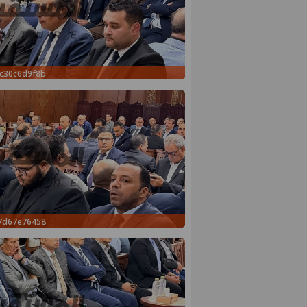
ec30c6d9f8b
e7d67e76458