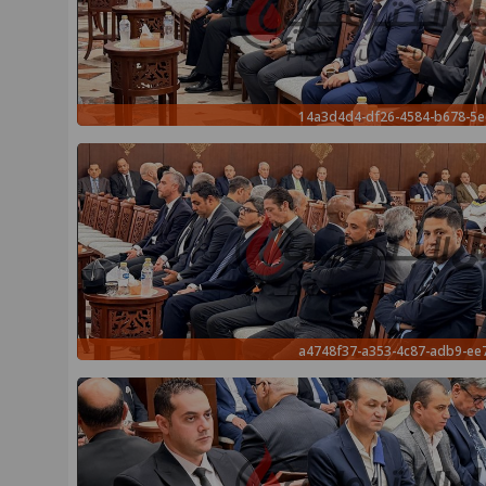
14a3d4d4-df26-4584-b678-5
a4748f37-a353-4c87-adb9-e