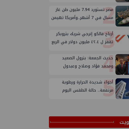
2
الخارجية
مصر تستورد 7.94 مليون طن غاز
مسال في 7 أشهر..وأمريكا تهيمن
3
على الإمدادات
أرباح فالكو إنرجي شريك بتروبكر
تقفز ل ٤٢.٤ مليون دولار في الربع
4
الثاني من ٢٠٢٦
حديث الجمعة: بترول الصعيد
ومحمد فؤاد وصلاح وعبدول
5
أجواء شديدة الحرارة ورطوبة
مرتفعة.. حالة الطقس اليوم
الجمعة 7 أغسطس 2026
ﻳﺖ