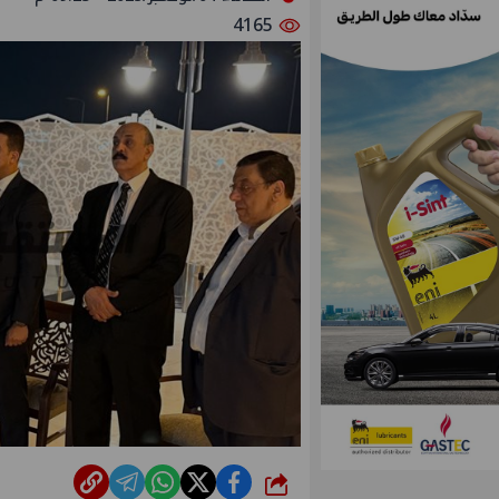
4165
شارك