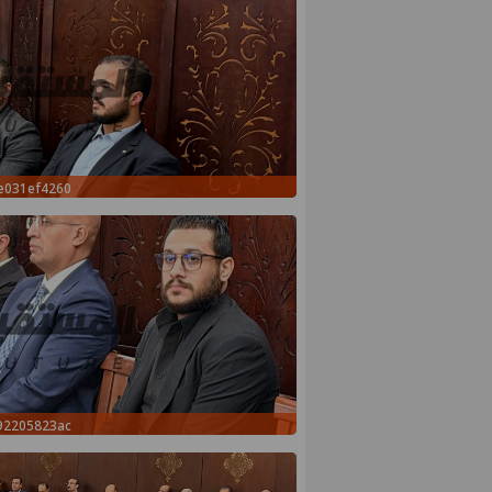
e031ef4260
92205823ac