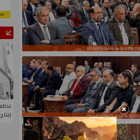
0f1fa91b-0e98-4e48-b7f8-72
لإنتاج
تحالف أوبك+ يتفق على زيادة طفيفة في
إسدال
×
إنتاج النفط خلال سبتمبر
"منتدى 
03ce4924-bbf3-4c5d-8c22-09