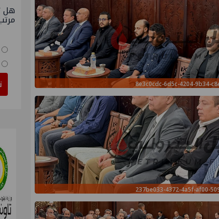
هل ت
مرتب
ت
8e3c0cdc-6d5c-4204-9b34-c8
237be033-4372-4a5f-af00-50