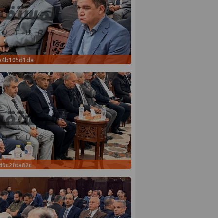
2b4b105d1da
49c2fda82c