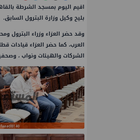
اقيم اليوم بمسجد الشرطة بالقاهر
بليح وكيل
وزارة البترول
السابق.
وقد حضر العزاء وزراء
البترول
ومح
العرب، كما حضر العزاء قيادات
قطاع
الشركات والهيئات ونواب ، وصحفيي
dfaead8140