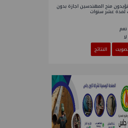
ؤيدون منح المهندسين اجازة بدون
 لمدة عشر سنوات
نعم
لا
صويت
النتائج