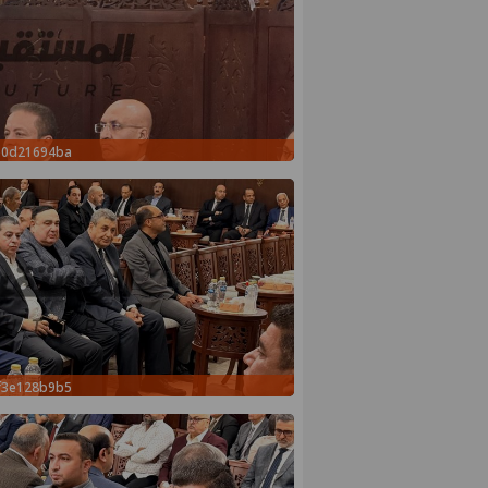
e0d21694ba
f3e128b9b5