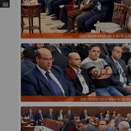
b56f4bde-e6e8-43c2-8076-b
b811b153-1313-4f04-9c2d-43