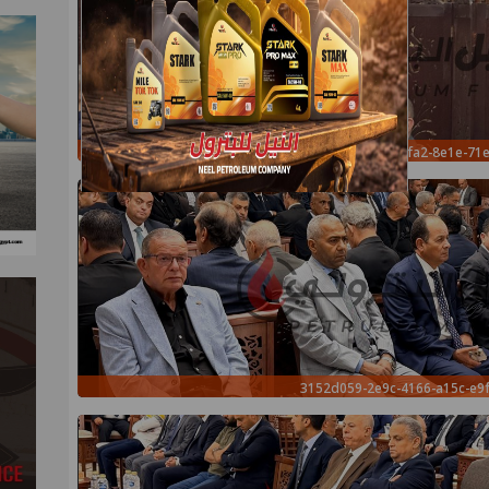
bf6b52fd-c007-4fa2-8e1e-71
3152d059-2e9c-4166-a15c-e9