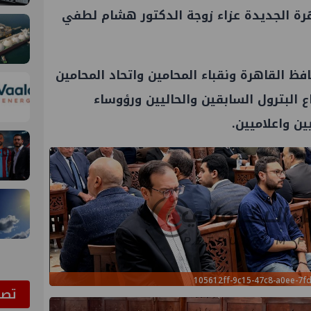
ة الجديدة عزاء زوجة الدكتور
هشام لطفي
افظ
القاهرة
ونقباء المحامين واتحاد المحامين
 البترول
السابقين والحاليين ورؤوساء
ن واعلاميين.
105612ff-9c15-47c8-a0ee-7f
ﺗﺼﻮ