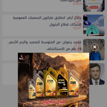
في بتروكاست
3
خلال أيام: انطلاق ماراثون الجمعيات العمومية
لشركات قطاع البترول
4
محمد رضوان: من المتوسط للصعيد والبحر الأحمر..
×
18 عام من الاستكشاف
5
إيني تعين مديراً جديد لها في مصر