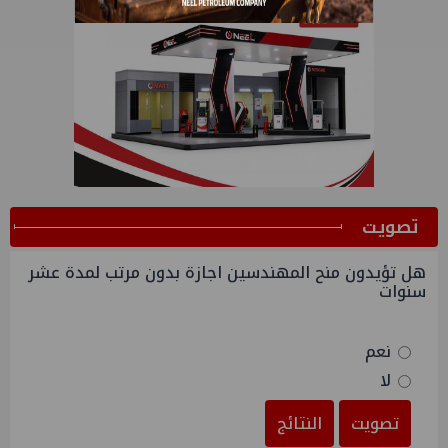
ﺗﺼﻮﻳﺖ
هل تؤيدون منح المهندسين اجازة بدون مرتب لمدة عشر
سنوات
نعم
لا
تصويت
النتائج