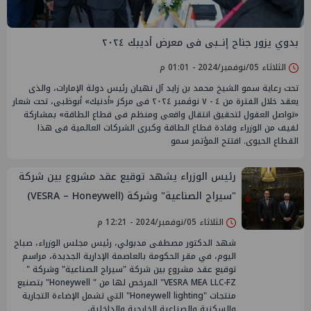
بدوي يزور جناح إنــبى فى معرض أديبك ٢٠٢٤
الثلاثاء 05/نوفمبر/2024 - 01:01 م
تحت رعاية سمو الشيخ محمد بن زايد آل نهيان رئيس دولة الإمارات، والذى
يعقد خلال الفترة من ٤ - ٧ نوڤمبر ٢٠٢٤ فى مركز «أدنيك» أبوظبى، تحت شعار
«تواصل العقول لتحقيق انتقال واقعى ومنظم فى قطاع الطاقة» بمشاركة
لفيف من الوزراء وقادة قطاع الطاقة وكبرى الشركات العالمية فى هذا
القطاع الحيوى. افتتح المؤتمر سمو
رئيس الوزراء يشهد توقيع عقد مشروع بين شركة
"سيراج الصناعية" وشركة (VESRA – Honeywell)
باقتصادية قناة السويس
الثلاثاء 05/نوفمبر/2024 - 12:21 م
شهد الدكتور مصطفى مدبولي، رئيس مجلس الوزراء، صباح
اليوم، في مقر الحكومة بالعاصمة الإدارية الجديدة، مراسم
توقيع عقد مشروع بين شركة "سيراج الصناعية" وشركة "
VESRA MEA LLC-FZ" المرخص لها من " Honeywell" بتصنيع
منتجات "Honeywell lighting" التي تشمل الإضاءة التجارية
والسكنية والصناعية الخارجية والداخلية،