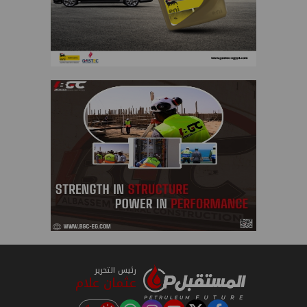
رئيس التحرير
عثمان علام