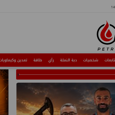
ابعات
شخصيات
دبة النملة
رأي
طاقة
تعدين وكيماويات
s