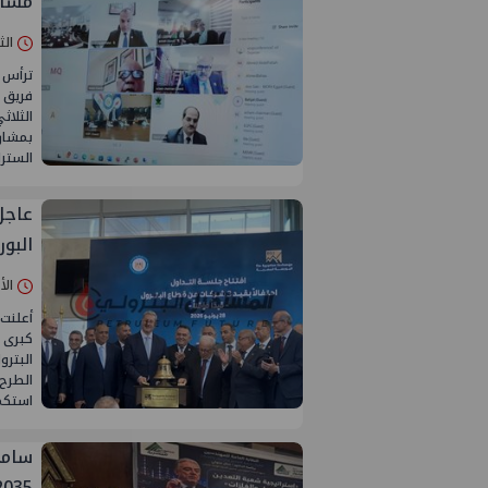
مشار
الثلاثاء 14/
ترأس 
فريق 
الثلاث
بمشارك
السترا
البو
الأحد 28/يونيو
أعلنت 
كبرى 
الطرح
استكما
سامح
2035.. ويحذر من هجرة الكف