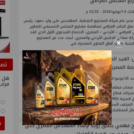
يع المجلس العراقي
يوليو/2026 - 02:33 م
مدير عام شركة المشاريع النفطية، المهندس علي وارد حمود، رئيس
عمل الجانب العراقي لمناقشة مشاريع المجلس التنسيقي للتعاون
ي العراقي – الأردني – المصري، الاجتماع الفيديوي الأول الذي عُقد
ة ممثلي الجانبين الأردني والمصري، لبحث عدد من المشاريع
×
تيجية وتعزيز آفاق التعاون المشترك في
عاجل: القيد المؤقت لأسهم إنبي وإيلاب وPMS في
ﺗﺼﻮ
رصة المصرية
هل ت
/2026 - 10:33 ص
مرتب
مصادر مطلعة منذ قليل ، انه تم اليوم، القيد المؤقت لأسهم ثلاث من
شركات قطاع البترول، هي شركة إنبي، وشركة إيلاب، وشركة خدمات
البترول البحرية (PMS)، وذلك في خطوة تمهيدية ضمن الإجراءات اللازمة قبل
 المرتقب لأسهمها في البورصة. ويأتي القيد المؤقت في إطار
ل المتطلبات التنظيمية والقانونية
ت
 فهمي يطلق رؤية لإنقاذ المهندس المصري حتى
اءات