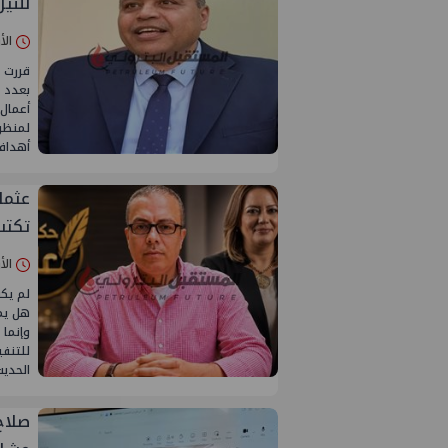
للني
الأربعاء 05/
قررت ا
بعدد 
أعمال 
لمنظوم
أهدافه
تكتب
الأربعاء 15/
هل يمك
وإنما 
للتنفي
الحديث
صلاح