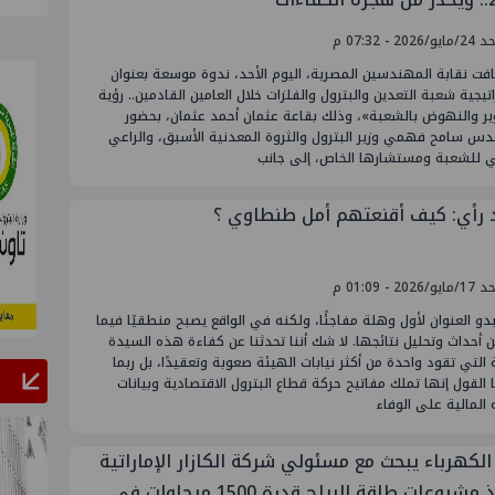
2026 - 07:32 م
فت نقابة المهندسين المصرية، اليوم الأحد، ندوة موسعة بعنوان
تيجية شعبة التعدين والبترول والفلزات خلال العامين القادمين.. رؤية
ير والنهوض بالشعبة»، وذلك بقاعة عثمان أحمد عثمان، بحضور
دس سامح فهمي وزير البترول والثروة المعدنية الأسبق، والراعي
ي للشعبة ومستشارها الخاص، إلى جانب
 رأي: كيف أقنعتهم أمل طنطاوي ؟
2026 - 01:09 م
بدو العنوان لأول وهلة مفاجئًا، ولكنه في الواقع يصبح منطقيًا فيما
ن أحداث وتحليل نتائجها. لا شك أننا تحدثنا عن كفاءة هذه السيدة
 التي تقود واحدة من أكثر نيابات الهيئة صعوبة وتعقيدًا، بل ربما
 القول إنها تملك مفاتيح حركة قطاع البترول الاقتصادية وبيانات
 المالية على الوفاء
الكهرباء يبحث مع مسئولي شركة الكازار الإماراتية
تنفيذ مشروعات طاقة الرياح قدرة 1500 ميجاوات في