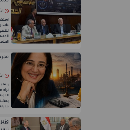
الأحد 24/مايو/
استضا
«استرا
للتطو
المهن
العلم
مجرد
الأحد 17/مايو/
ربما ي
نراه م
القوية
يمكننا
قدراته
وزير 