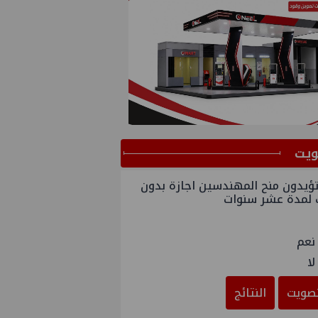
ﻳﺖ
ؤيدون منح المهندسين اجازة بدون
 لمدة عشر سنوات
نعم
لا
صويت
النتائج