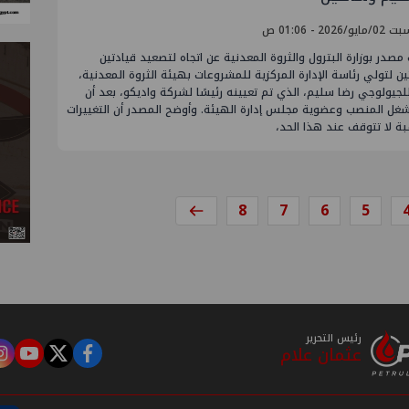
يو/2026 - 01:06 ص
در بوزارة البترول والثروة المعدنية عن اتجاه لتصعيد قيادتين
ن لتولي رئاسة الإدارة المركزية للمشروعات بهيئة الثروة المعدنية،
للجيولوجي رضا سليم، الذي تم تعيينه رئيسًا لشركة واديكو، بعد أن
شغل المنصب وعضوية مجلس إدارة الهيئة. وأوضح المصدر أن التغييرات
بة لا تتوقف عند هذا الحد،
8
7
6
5
رئيس التحرير
عثمان علام
m
tube
twitter
facebook