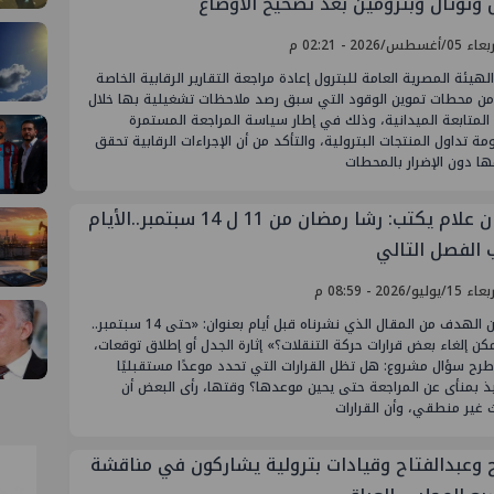
ل وتوتال وبترومين بعد تصحيح الأوضاع
أغسطس/2026 - 02:21 م
لهيئة المصرية العامة للبترول إعادة مراجعة التقارير الرقابية الخاصة
من محطات تموين الوقود التي سبق رصد ملاحظات تشغيلية بها خلال
المتابعة الميدانية، وذلك في إطار سياسة المراجعة المستمرة
ة تداول المنتجات البترولية، والتأكد من أن الإجراءات الرقابية تحقق
ا دون الإضرار بالمحطات
عثمان علام يكتب: رشا رمضان من 11 ل 14 سبتمبر..الأيام
 الفصل التالي
يوليو/2026 - 08:59 م
لم يكن الهدف من المقال الذي نشرناه قبل أيام بعنوان: «حتى 14 سبتمبر..
ن إلغاء بعض قرارات حركة التنقلات؟» إثارة الجدل أو إطلاق توقعات،
طرح سؤال مشروع: هل تظل القرارات التي تحدد موعدًا مستقبليًا
ذ بمنأى عن المراجعة حتى يحين موعدها؟ وقتها، رأى البعض أن
 غير منطقي، وأن القرارات
 وعبدالفتاح وقيادات بترولية يشاركون في مناقشة