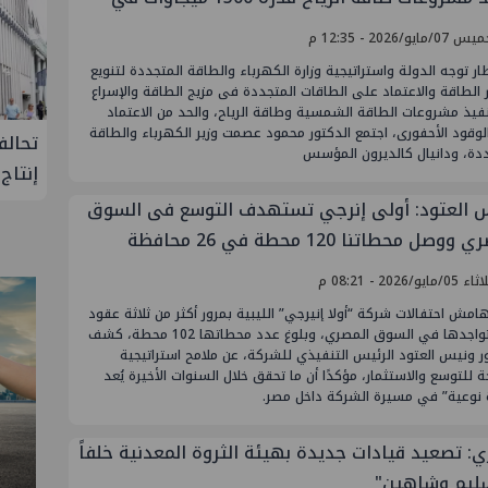
رانة والغردقة
/مايو/2026 - 12:35 م
ر توجه الدولة واستراتيجية وزارة الكهرباء والطاقة المتجددة لتنويع
الطاقة والاعتماد على الطاقات المتجددة فى مزيج الطاقة والإسراع
فيذ مشروعات الطاقة الشمسية وطاقة الرياح، والحد من الاعتماد
وقود الأحفورى، اجتمع الدكتور محمود عصمت وزير الكهرباء والطاقة
لإنتاج
تحالف أوبك+ يتفق على زيادة طفيفة في
إسدال
ددة، ودانيال كالديرون المؤسس
إنتاج النفط خلال سبتمبر
"منتدى 
 العتود: أولى إنرجي تستهدف التوسع فى السوق
وصل محطاتنا 120 محطة في 26 محافظة
مايو/2026 - 08:21 م
مش احتفالات شركة “أولا إنيرجي” الليبية بمرور أكثر من ثلاثة عقود
على تواجدها في السوق المصري، وبلوغ عدد محطاتها 102 محطة، كشف
ر ونيس العتود الرئيس التنفيذي للشركة، عن ملامح استراتيجية
للتوسع والاستثمار، مؤكدًا أن ما تحقق خلال السنوات الأخيرة يُعد
 نوعية” في مسيرة الشركة داخل مصر.
: تصعيد قيادات جديدة بهيئة الثروة المعدنية خلفاً
ليم وشاهين"