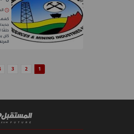
السبت 02/ما
كشف مص
جديدتي
خلفًا 
كان ي
المرتق
4
3
2
1