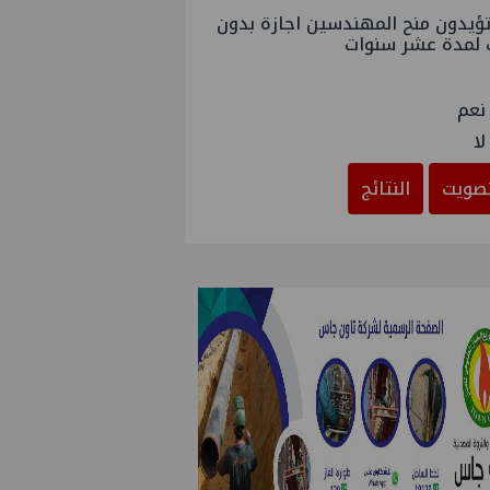
ؤيدون منح المهندسين اجازة بدون
 لمدة عشر سنوات
نعم
لا
صويت
النتائج