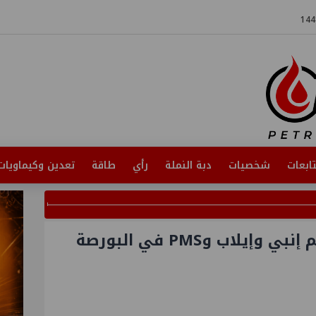
ابعات
شخصيات
دبة النملة
رأي
طاقة
تعدين وكيماويات
عاجل: القيد المؤقت لأسهم إنبي وإيلاب وPMS في البورصة