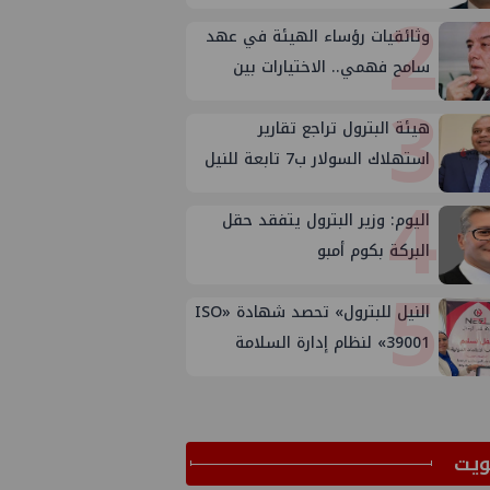
2
وثائقيات رؤساء الهيئة في عهد
سامح فهمي.. الاختيارات بين
3
الأسباب والأهداف
هيئة البترول تراجع تقارير
استهلاك السولار ب7 تابعة للنيل
4
وتوتال وبترومين بعد تصحيح
الأوضاع
اليوم: وزير البترول يتفقد حقل
البركة بكوم أمبو
5
النيل للبترول» تحصد شهادة «ISO
39001» لنظام إدارة السلامة
المرورية بجهود ذاتية
ﻳﺖ