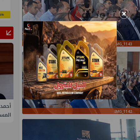
×
IMG_1143
فيفة في
أحمد سليمان مقررًا للجنة التنمية
S
IMG_1142
المستدامة بنقابة المهندسين
الثلا
غاز ك
سيناء