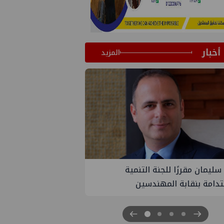
أخبار
المزيد
PM تنهي أعمال إنزال الخطوط البحرية
ث بمشروع المرحلة الرابعة لتنمية حقل
اموس البحري التابع لشركة شمال
 للبترول