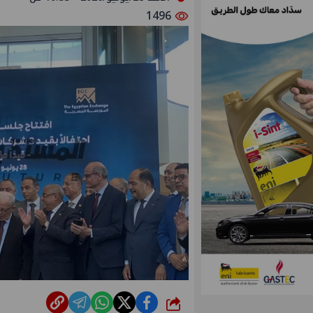
1496
شارك