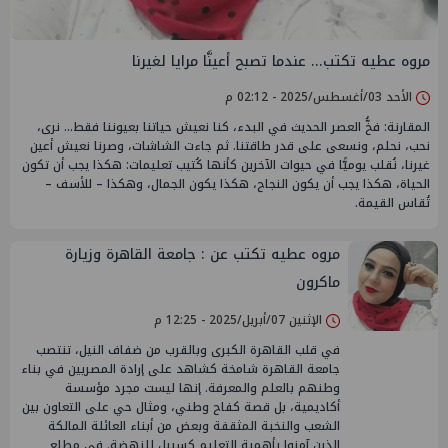
مروه عطيه تكتب... عندما تصبح أعينَّا مرايا لغيرنا
الأحد 03/أغسطس/2025 - 02:12 م
المقارنة: فخُّ العصر الحديث في البدء، كنا نعيش حياتنا بعيوننا فقط... نرى،
نحب، نحلم، ونسعى على قدر طاقتنا. ثم جاءت الشاشات، وصرنا نعيش أعين
غيرنا، نُقلب يوميًّا في حيوات الآخرين كأنها كُتيب تعليمات: هكذا يجب أن تكون
الحياة، هكذا يجب أن يكون النجاح، هكذا يكون الجمال، وهكذا – للأسف –
تُقاس القيمة.
مروه عطيه تكتب عن : جامعة القاهرة وزيارة
ماكرون
الإثنين 07/أبريل/2025 - 12:25 م
في قلب القاهرة الكبرى وبالقرب من ضفاف النيل، تنتصب
جامعة القاهرة شامخة كشاهد على إرادة المصريين في بناء
وطنهم بالعلم والمعرفة. إنها ليست مجرد مؤسسة
أكاديمية، بل قصة كفاح وطني، ومثال حي على التعاون بين
الشعب والنخبة المثقفة وبعض من أبناء العائلة المالكة
الذين آمنوا بأهمية التعليم كسبيل للنهضة. في مطلع