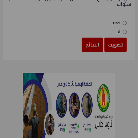
سنوات
نعم
لا
تصويت
النتائج