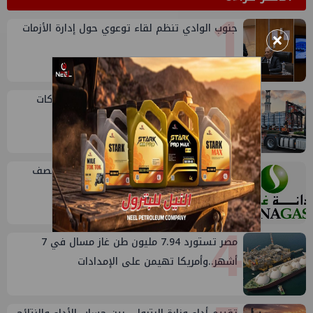
1
جنوب الوادي تنظم لقاء توعوي حول إدارة الأزمات
×
2
أكبا تبدأ تصدير 60 ألف طن من زيوت المحركات
البحرية للأسواق الخارجية
3
أرباح "دانة غاز" الإماراتية تنمو 46% في النصف
الأول من 2026
4
مصر تستورد 7.94 مليون طن غاز مسال في 7
أشهر..وأمريكا تهيمن على الإمدادات