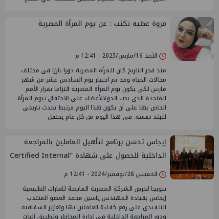
مروة عطيه تكتب : عن يوم المرأة المصرية
الأحد 16/مارس/2025 - 12:41 م
منذ فجر التاريخ كان للمرأة المصرية دورا بارزا فى مختلف
مجالات الحياة وقد تم اختيار يوم السادس عشر من شهر
مارس لكى يكون يوم المرأة المصرية التزاما بقرار الأمم
المتحدة الذى يحث الدولالأعضاء على الاحتفال بيوم المرأة
الخاص بها على أن يكون هذا اليوم مرتبط بحدث تاريخى
للبلد نفسه. فى هذا اليوم من كل عام يحتفل
إيجاس تدشن برنامج لتأهيل العاملين بالمراجعة
الداخلية للحصول على شهادة "Certified Internal
Audit"
الخميس 28/نوفمبر/2024 - 12:41 م
تتويجا لحرص الشركة المصرية القابضة للغازات الطبيعية
إيجاس بقيادة المهندس ياسين محمد العضو المنتدب
التنفيذى على رفع كفاءة العاملين بها وتعزيز الشفافية
ودور المراجعة الداخلية فى إدارة المخاطر وتطبيق آليات