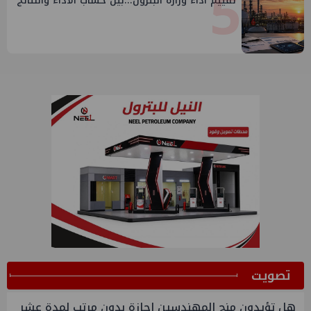
5
تقييم أداء وزارة البترول...بين حساب الأداء والنتائج
ﺗﺼﻮﻳﺖ
هل تؤيدون منح المهندسين اجازة بدون مرتب لمدة عشر