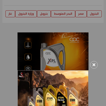
البترول
مصر
البحر المتوسط
بتروبل
وزارة البترول
غاز
×