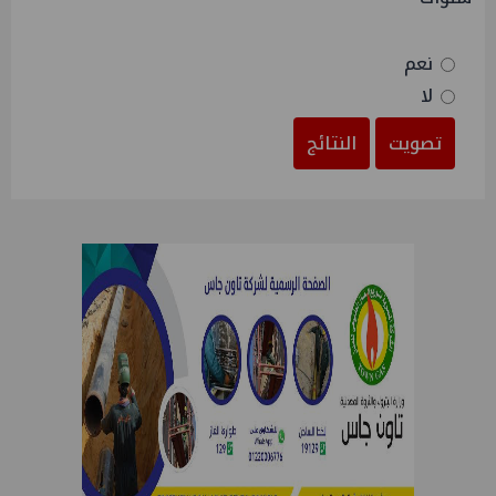
نعم
لا
تصويت
النتائج