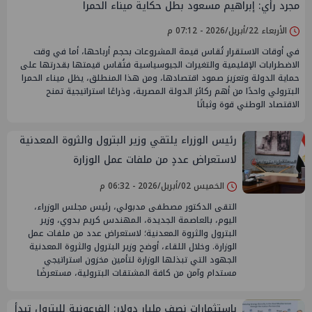
مجرد رأي: إبراهيم مسعود بطل حكاية ميناء الحمرا
الأربعاء 22/أبريل/2026 - 07:12 م
في أوقات الاستقرار تُقاس قيمة المشروعات بحجم أرباحها، أما في وقت
الاضطرابات الإقليمية والتغيرات الجيوسياسية فتُقاس قيمتها بقدرتها على
حماية الدولة وتعزيز صمود اقتصادها، ومن هذا المنطلق، يظل ميناء الحمرا
البترولي واحدًا من أهم ركائز الدولة المصرية، وذراعًا استراتيجية تمنح
الاقتصاد الوطني قوة وثباتًا
رئيس الوزراء يلتقي وزير البترول والثروة المعدنية
لاستعراض عددٍ من ملفات عمل الوزارة
الخميس 02/أبريل/2026 - 06:32 م
التقى الدكتور مصطفى مدبولي، رئيس مجلس الوزراء،
اليوم، بالعاصمة الجديدة، المهندس كريم بدوي، وزير
البترول والثروة المعدنية؛ لاستعراض عدد من ملفات عمل
الوزارة. وخلال اللقاء، أوضح وزير البترول والثروة المعدنية
الجهود التي تبذلها الوزارة لتأمين مخزون استراتيجي
مستدام وآمن من كافة المشتقات البترولية، مستعرضًا
باستثمارات نصف مليار دولار: الفرعونية للبترول تبدأ