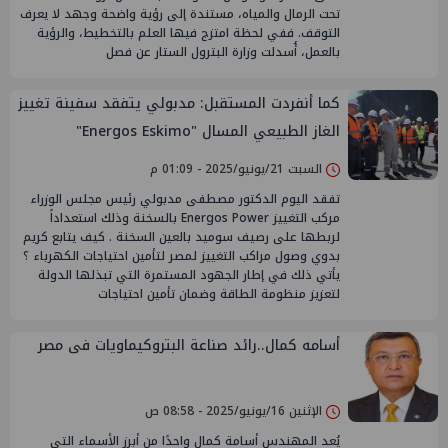
تحت الرمال والمياه، مستندة إلى رؤية واضحة وجهد لا يعرف
التوقف. ففي لحظة امتزج فيها العلم بالتخطيط، والرؤية
بالعمل، أُسدلت وزارة البترول الستار عن فصل
كما أنفردت المستقبل: مدبولي يتفقد سفينة تغييز
الغاز الطبيعي المسال "Energos Eskimo"
السبت 21/يونيو/2025 - 01:09 م
تفقد اليوم الدكتور مصطفى مدبولي رئيس مجلس الوزراء
مركب التغييز Energos Power بالسخنة وذلك استعداداً
لربطها على رصيف سوميد بالعين السخنة . كيف يتابع كريم
بدوي وصول مراكب التغييز لمصر لتأمين احتياجات الكهرباء ؟
يأتي ذلك في إطار الجهود المستمرة التي تبذلها الدولة
لتعزيز منظومة الطاقة وضمان تأمين احتياجات
أسامه كمال..رائد صناعة البتروكيماويات فى مصر
الإثنين 16/يونيو/2025 - 08:58 ص
يُعد المهندس أسامة كمال واحدًا من أبرز الأسماء التي