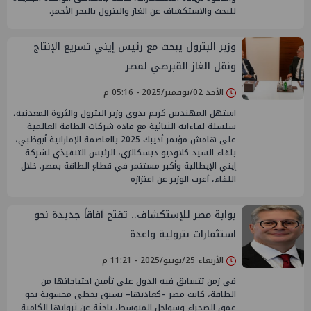
للبحث والاستكشاف عن الغاز والبترول بالبحر الأحمر.
وزير البترول يبحث مع رئيس إيني تسريع الإنتاج
ونقل الغاز القبرصي لمصر
الأحد 02/نوفمبر/2025 - 05:16 م
استهل المهندس كريم بدوي وزير البترول والثروة المعدنية،
سلسلة لقاءاته الثنائية مع قادة شركات الطاقة العالمية
على هامش مؤتمر أديبك 2025 بالعاصمة الإماراتية أبوظبي،
بلقاء السيد كلاوديو ديسكالزي، الرئيس التنفيذي لشركة
إيني الإيطالية وأكبر مستثمر في قطاع الطاقة بمصر. خلال
اللقاء، أعرب الوزير عن اعتزازه
بوابة مصر للإستكشاف.. تفتح آفاقاً جديدة نحو
استثمارات بترولية واعدة
الأربعاء 25/يونيو/2025 - 11:21 م
في زمن تتسابق فيه الدول على تأمين احتياجاتها من
الطاقة، كانت مصر –كعادتها– تسبق بخطى محسوبة نحو
عمق الصحراء وسواحل المتوسط، باحثة عن ثرواتها الكامنة