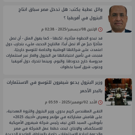
وائل عطية يكتب: هل تدخل مصر سباق انتاج
البترول في أفريقيا ؟
الإثنين 08/ديسمبر/2025 - 02:38 م
قد تبدو الخطوة متأخرة، لكنها - كما يقول المثل - أن تصل
متأخرًا خيرٌ من ألا تصل أبدًا. فالتاريخ الحديث مليء بتجارب دول
اعتمدت على شركاتها الوطنية والخاصة للتوسع خارجيًا،
فنجحت في تأمين احتياجاتها من البترول والغاز عبر استثمارات
مدروسة خارج حدودها. واليوم، وبينما تتحرك دول أفريقيا
وجنوب شرق آسيا بخطوات
وزير البترول يدعو شيفرون للتوسع في الاستثمارات
بالبحر الأحمر
الأحد 02/نوفمبر/2025 - 05:59 م
التقى المهندس كريم بدوي، وزير البترول والثروة المعدنية،
على هامش مشاركته في مؤتمر ومعرض «أديبك 2025»
بأبوظبي، السيد كلاي نيف رئيس شركة شيفرون الأمريكية
للاستكشاف والإنتاج، لبحث خطط عمل الشركة في مصر
والدعوة لزيادة الاستثمارات، خاصة بالمناطق الواعدة الجديدة