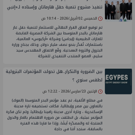
تنفيذ مشروع تنمية حقل هارماتان وإسناده لـ«إنبي
الخميس 02/أبريل/2026 - 10:14 ص
تم توقيع اتفاق القرار النهائي للاستثمار لتنمية حقل غاز
هارماتان بالبحر المتوسط بين الشركة المصرية القابضة
للغازات الطبيعية (إيجاس) وشركة «أركيوس» العالمية،
باستثمارات تُقدَّر بنحو نصف مليار دولار، وذلك بجناح وزارة
البترول والثروة المعدنية. وقّع الاتفاق المهندس سيد
سليم، العضو المنتدب التنفيذي للشركة
بين الضرورة والتكرار..هل تحولت المؤتمرات البترولية
لطقس سنوي ؟
الإثنين 23/مارس/2026 - 12:22 ص
في مطلع الألفية، تم عقد مؤتمر البحر المتوسط (الموك)
بالتعاون بين مصر وإيطاليا، فكانت تستضيفه تارة مدينة
الإسكندرية ، وتارة أخرى مدينة رافينا بإيطاليا. ولم تكن فكرة
المؤتمر عبثية، بل انطلقت من ضرورة الاهتمام بالغاز والدول
المنتجة له والمصدّرة أيضًا، وإذا ما قارنا هذه الفترة
بالسابقة، سنجد أننا في حاجة