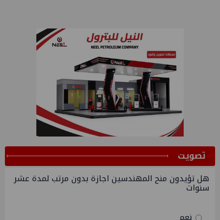
ﺗﺼﻮﻳﺖ
هل تؤيدون منح المهندسين اجازة بدون مرتب لمدة عشر
سنوات
نعم