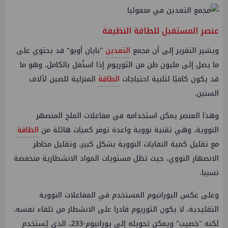
عنصر المستقبل للطاقة النظيفة
ويشير التقرير إلى أن مجمع
التعدين
"بايان أوبو" قد يحتوي على
ما يصل إلى مليون طن من الثوريوم إذا استُغل بالكامل، وهو ما
قد يكون كافيًا لتلبية احتياجات
الطاقة
المنزلية للصين لآلاف
السنين.
وهذا العنصر يمكن استخدامه في مفاعلات الملح المنصهر
النووية، وهي تقنية نووية واعدة توفر كميات هائلة من
الطاقة
مع تقليل كمية النفايات النووية بشكل كبير، وتقليل مخاطر
الانصهار النووي، حيث تظل مستويات المواد الانشطارية منخفضة
نسبيا.
وعلى عكس اليورانيوم المستخدم في المفاعلات النووية
التقليدية، لا يكون الثوريوم قادرا على الانشطار من تلقاء نفسه،
لكنه "خصيب" ويمكن تحويله إلى يورانيوم-233، الذي يُستخدم