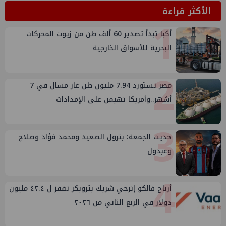
الأكثر قراءة
1
أكبا تبدأ تصدير 60 ألف طن من زيوت المحركات
البحرية للأسواق الخارجية
2
مصر تستورد 7.94 مليون طن غاز مسال في 7
أشهر..وأمريكا تهيمن على الإمدادات
3
حديث الجمعة: بترول الصعيد ومحمد فؤاد وصلاح
وعبدول
4
أرباح فالكو إنرجي شريك بتروبكر تقفز ل ٤٢.٤ مليون
دولار في الربع الثاني من ٢٠٢٦