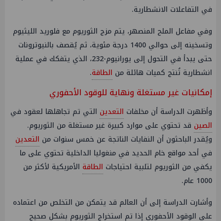
في التفاعلات الانشطارية.
وفي مفاعل الملح المنصهر، يتم مزج الثوريوم مع فلوريد الليثيوم
وتسخينه إلى حوالي 1400 درجة مئوية، ثم يُقصف بالنيوترونات
حتى يبدأ في التحول إلى يورانيوم-232، الذي يتفكك في عملية
انشطارية تُنتج كميات هائلة من
الطاقة
.
إمكانيات غير مستغلة ونهاية للوقود الأحفوري
وأظهرت الدراسة أن مخلفات
التعدين
التي تم تجاهلها لعقود في
الصين
قد تحتوي على موارد كبيرة غير مستغلة من الثوريوم.
ويُقدر الباحثون أن النفايات الناتجة عن خمس سنوات من
التعدين
في أحد مواقع خام الحديد في منغوليا الداخلية تحتوي على ما
يكفي من الثوريوم لتلبية احتياجات
الطاقة
الأمريكية لأكثر من
1000 عام.
وأشارت الدراسة إلى أن العالم قد يتمكن من التخلص من اعتماده
على الوقود الأحفوري إذا تم استخراج الثوريوم بشكل صحيح