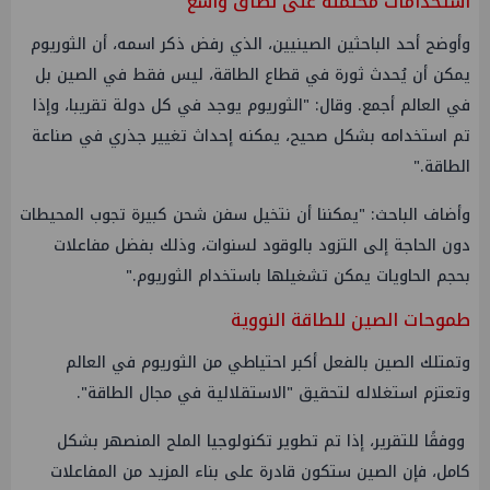
استخدامات محتملة على نطاق واسع
وأوضح أحد الباحثين الصينيين، الذي رفض ذكر اسمه، أن الثوريوم
يمكن أن يُحدث ثورة في قطاع الطاقة، ليس فقط في الصين بل
في العالم أجمع. وقال: "الثوريوم يوجد في كل دولة تقريبا، وإذا
تم استخدامه بشكل صحيح، يمكنه إحداث تغيير جذري في صناعة
الطاقة."
وأضاف الباحث: "يمكننا أن نتخيل سفن شحن كبيرة تجوب المحيطات
دون الحاجة إلى التزود بالوقود لسنوات، وذلك بفضل مفاعلات
بحجم الحاويات يمكن تشغيلها باستخدام الثوريوم."
طموحات الصين للطاقة النووية
وتمتلك الصين بالفعل أكبر احتياطي من الثوريوم في العالم
وتعتزم استغلاله لتحقيق "الاستقلالية في مجال الطاقة".
ووفقًا للتقرير، إذا تم تطوير تكنولوجيا الملح المنصهر بشكل
كامل، فإن الصين ستكون قادرة على بناء المزيد من المفاعلات