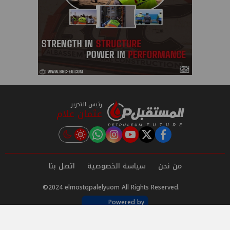
رئيس التحرير
عثمان علام
instagram
tiktok
youtube
twitter
facebook
من نحن
سياسة الخصوصية
اتصل بنا
©2024 elmostqpalelyuom All Rights Reserved.
Powered by