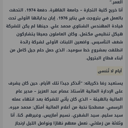
العمر.”
أنا خريج كلية التجارة – جامعة القاهرة، دفعة 1974، التحقت
بالعمل في بتروجت في يناير 1976، إبان بداياتها الأولى تحت
قيادة المهندس الشناوي محمد علي. حينها لم يكن للشركة
هيكل تنظيمي مكتمل، وكان العاملون جميعًا يتشاركون
شغف التأسيس، واضعين اللبنات الأولى لشركة رائدة
انطلقت بمشروع خط سوميد، الذي حمل حلم جيل كامل من
أبناء قطاع البترول.
أيام لا تُنسى
يستعيد رضا ذكرياته: “أتذكر جيدًا تلك الأيام، حين كان يشرف
على الإدارة المالية الأستاذ عصام عبد العزيز – مدير عام
المالية بالهيئة – الذي كان يأتي للشركة بعد انتهاء عمله
الرسمي، مصطحبًا نخبة من أعلام المالية أمثال: محمد ميره،
سيد سليم، سيد الشقري، نسيم أمازيس، وغيرهم. كنا، أنا
وثلاثة من زملائي، نعمل معهم نهارًا ونواصل الليل لإنجاز