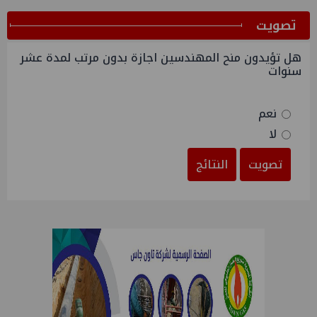
ﺗﺼﻮﻳﺖ
هل تؤيدون منح المهندسين اجازة بدون مرتب لمدة عشر
سنوات
نعم
لا
تصويت
النتائج