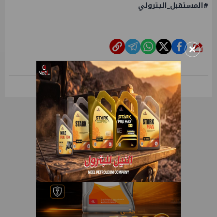
#المستقبل_البترولي
×
شارك