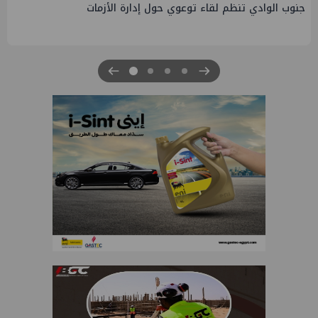
التخطيط والبترول يبحثان جهود تحقيق أمن الطاقة ضمن خطة
التنمية الاقتصادية والاجتماعية للعام المالي ٢٠٢٧/٢٠٢٦