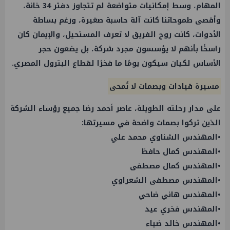
المهام، وسط إمكانيات متواضعة لم تتجاوز دفتر 34 خانة،
وأقصى طموحاتنا كانت آلة حاسبة صغيرة، ورغم بساطة
الأدوات، كانت روح الفريق لا تعرف المستحيل، والإيمان كان
راسخًا بأنهم لا يؤسسون مجرد شركة، بل يضعون حجر
الأساس لكيان سيكون يومًا ما فخرًا لقطاع البترول المصري.
مسيرة قيادات وبصمات لا تُمحى
على مدار رحلته الطويلة، عاصر أحمد رضا جميع رؤساء الشركة
الذين تركوا بصمات واضحة في مسيرتها:
•المهندس الشناوي محمد علي
•المهندس كمال حافظ
•المهندس كمال مصطفى
•المهندس مصطفى الشعراوي
•المهندس هاني ضاحي
•المهندس فخري عيد
•المهندس خالد ضياء