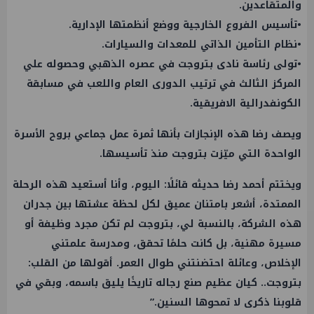
والمتقاعدين.
•تأسيس الفروع الخارجية ووضع أنظمتها الإدارية.
•نظام التأمين الذاتي للمعدات والسيارات.
•تولى رئاسة نادى بتروجت في عصره الذهبي وحصوله علي
المركز الثالث في ترتيب الدورى العام واللعب في مسابقة
الكونفدرالية الافريقية.
ويصف رضا هذه الإنجازات بأنها ثمرة عمل جماعي بروح الأسرة
الواحدة التي ميّزت بتروجت منذ تأسيسها.
ويختتم أحمد رضا حديثه قائلًا: اليوم، وأنا أستعيد هذه الرحلة
الممتدة، أشعر بامتنان عميق لكل لحظة عشتها بين جدران
هذه الشركة، بالنسبة لي، بتروجت لم تكن مجرد وظيفة أو
مسيرة مهنية، بل كانت حلمًا تحقق، ومدرسة علمتني
الإخلاص، وعائلة احتضنتني طوال العمر. أقولها من القلب:
بتروجت.. كيان عظيم صنع رجاله تاريخًا يليق باسمه، وبقي في
قلوبنا ذكرى لا تمحوها السنين.”