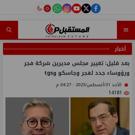
instagram
tiktok
youtube
twitter
facebook
أخبار
بعد قليل: تغيير مجلس مديرين شركة فجر
ورؤوساء جدد لفجر وجاسكو وtgs
الأحد 31/أغسطس/2025 - 04:27 م
14181