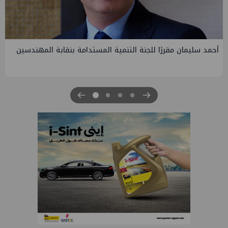
PMS تنهي أعمال إنزال الخطوط البحرية الثلاث بمشروع المرحلة
الرابعة لتنمية حقل غاز كاموس البحري التابع لشركة شمال سيناء
للبترول