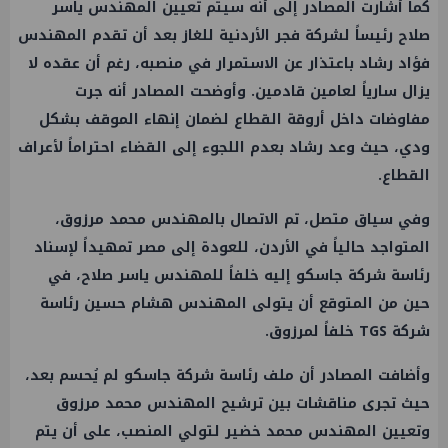
كما أشارت المصادر إلى أنه سيتم تعيين المهندس ياسر
صلاح رئيساً لشركة فجر الأردنية للغاز بعد أن تقدم المهندس
فؤاد رشاد باعتذار عن الاستمرار في منصبه، رغم أن عقده لا
يزال سارياً لعامين قادمين. وأوضحت المصادر أنه جرت
مفاوضات داخل أروقة القطاع لضمان إنهاء الموقف بشكل
ودي، حيث وعد رشاد بعدم اللجوء إلى القضاء احتراماً لأعراف
القطاع.
وفي سياق متصل، تم الاتصال بالمهندس محمد مرزوق،
المتواجد حالياً في الأردن، للعودة إلى مصر تمهيداً لإسناد
رئاسة شركة جاسكو إليه خلفاً للمهندس ياسر صلاح، في
حين من المتوقع أن يتولى المهندس هشام حسين رئاسة
شركة TGS خلفاً لمرزوق.
وأضافت المصادر أن ملف رئاسة شركة جاسكو لم يُحسم بعد،
حيث تجرى مناقشات بين ترشيح المهندس محمد مرزوق
وتعيين المهندس محمد خضير لتولي المنصب، على أن يتم