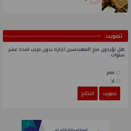
ﺗﺼﻮﻳﺖ
هل تؤيدون منح المهندسين اجازة بدون مرتب لمدة عشر
سنوات
نعم
لا
تصويت
النتائج