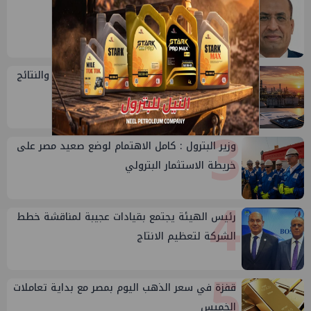
1
وائل عطية يكتب: انتحال صفة الزلزال
2
تقييم أداء وزارة البترول...بين حساب الأداء والنتائج
3
وزير البترول : كامل الاهتمام لوضع صعيد مصر على
خريطة الاستثمار البترولي
4
رئيس الهيئة يجتمع بقيادات عجيبة لمناقشة خطط
الشركة لتعظيم الانتاج
5
قفزة في سعر الذهب اليوم بمصر مع بداية تعاملات
الخميس