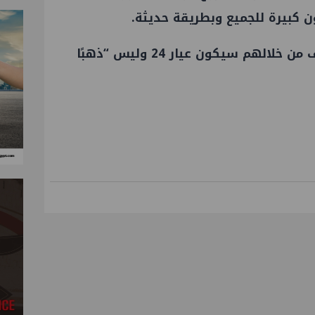
 كبيرة للجميع وبطريقة حديثة.
وعلينا ألا نقلق، فالذهب المكتشف من خلالهم سيكون عيار 24 وليس “ذهبًا