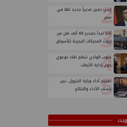
2
إيني تعين مديراً جديد لها في
مصر
3
أكبا تبدأ تصدير 60 ألف طن من
زيوت المحركات البحرية للأسواق
4
الخارجية
جنوب الوادي تنظم لقاء توعوي
حول إدارة الأزمات
5
تقييم أداء وزارة البترول...بين
حساب الأداء والنتائج
ﻳﺖ