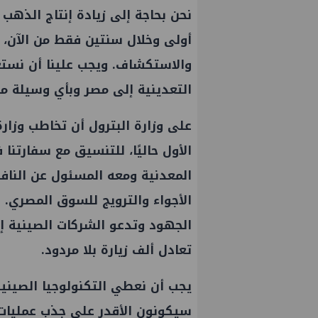
نحن بحاجة إلى زيادة إنتاج الذهب
أولى وخلال سنتين فقط من الآن، 
والاستكشاف. ويجب علينا أن نستغ
التعدينية إلى مصر وبأي وسيلة م
على وزارة البترول أن تخاطب وزار
الأول حاليًا، للتنسيق مع سفارتنا
المعدنية ومعه المسئول عن النافذ
الأجواء والترويج للسوق المصري. و
الجهود وتدعو الشركات الصينية إ
 تنهي أعمال إنزال الخطوط البحرية
علاء عبدالفتاح يتفقد مصن
تعادل ألف زيارة بلا مردود.
مشروع المرحلة الرابعة لتنمية حقل
الالواح الخشبية بإدكو
وس البحري التابع لشركة شمال
يجب أن نعطي التكنولوجيا الصينية
بترول
سيكونون الأقدر على جذب عمليات