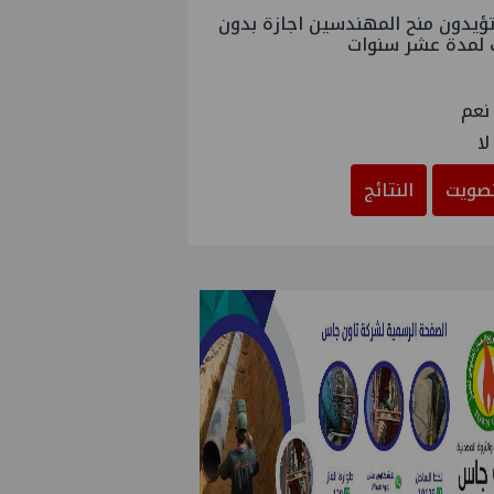
ؤيدون منح المهندسين اجازة بدون
 لمدة عشر سنوات
نعم
لا
صويت
النتائج