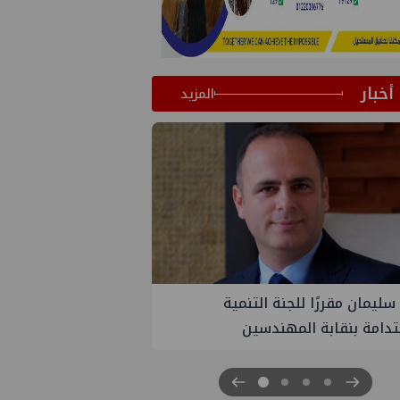
أخبار
المزيد
PM تنهي أعمال إنزال الخطوط البحرية
ث بمشروع المرحلة الرابعة لتنمية حقل
اموس البحري التابع لشركة شمال
 للبترول