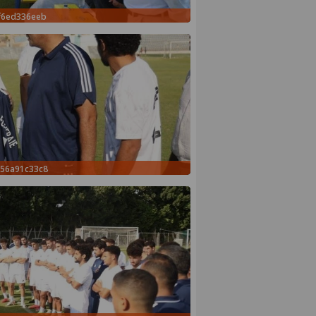
f6ed336eeb
d56a91c33c8