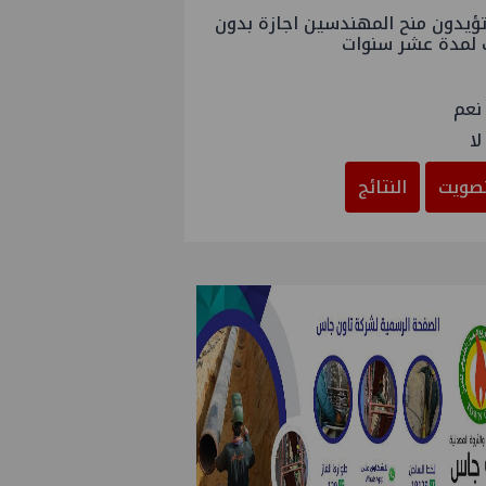
ؤيدون منح المهندسين اجازة بدون
 لمدة عشر سنوات
نعم
لا
صويت
النتائج