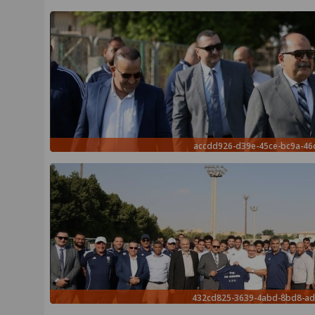
accdd926-d39e-45ce-bc9a-4
432cd825-3639-4abd-8bd8-a