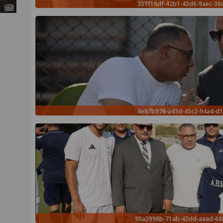
339f18df-42b1-43d6-9aec-36
4e87b978-a43d-45c2-94a4-d1
90a2998b-71ab-43dd-aaad-6