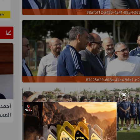
98af5f12-a495-4a41-8854-36
83025d39-608a-41a4-96e1-d
×
فيفة في
أحمد سليمان مقررًا للجنة التنمية
S
المستدامة بنقابة المهندسين
الثلا
غاز ك
سيناء