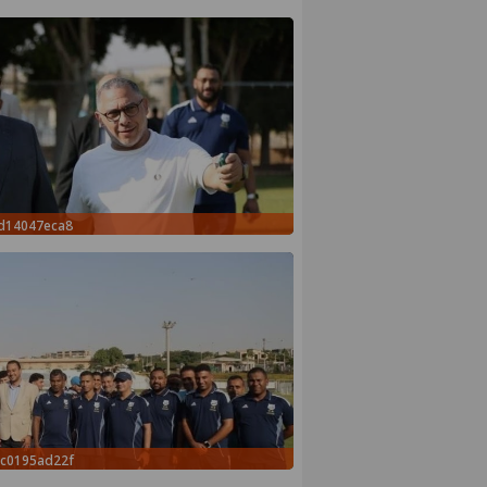
6d14047eca8
dc0195ad22f