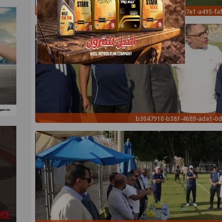
194b1885-00c7-47e1-a495-fa
b3047910-b381-4689-ada1-0