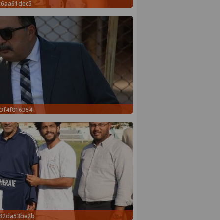
c6aa61dec5
3f4f816354
882da53ba2b