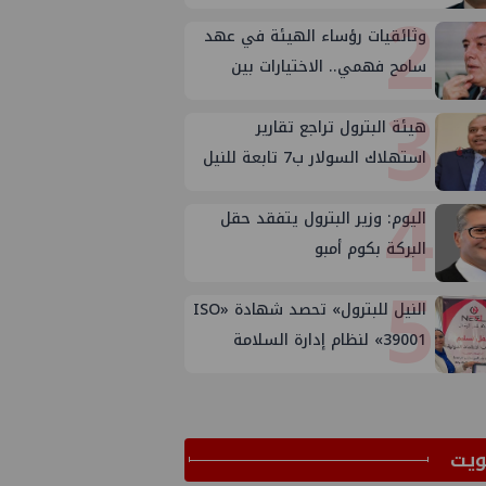
2
وثائقيات رؤساء الهيئة في عهد
سامح فهمي.. الاختيارات بين
3
الأسباب والأهداف
هيئة البترول تراجع تقارير
استهلاك السولار ب7 تابعة للنيل
4
وتوتال وبترومين بعد تصحيح
الأوضاع
اليوم: وزير البترول يتفقد حقل
البركة بكوم أمبو
5
النيل للبترول» تحصد شهادة «ISO
39001» لنظام إدارة السلامة
المرورية بجهود ذاتية
ﻳﺖ