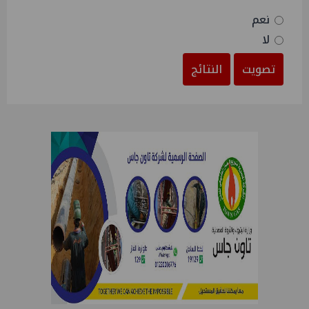
نعم
لا
تصويت
النتائج