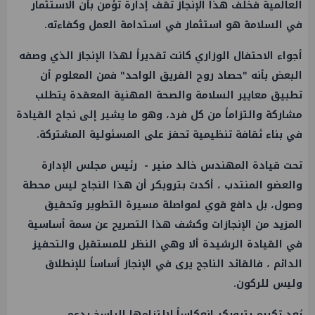
العالمية فخلف هذا الإنجاز تقف إدارة تؤمن بأن الاستثمار
في السلامة هو استثمار في استدامة العمل وكفاءته.
أجواء الاحتفال الوزاري كانت تقديراً لهذا الإنجاز الذي وصفه
البعض بأنه "حصاد روح الفريق الواحد" فمن المعلوم أن
تطبيق معايير السلامة والصحة المهنية المعقدة يتطلب
مشاركة والتزاماً من كل فرد، وهو ما يشير إلى نجاح القيادة
في بناء ثقافة تنظيمية تحفز على المسئولية المشتركة.
تحت قيادة المهندس خالد منير - رئيس مجلس الإدارة
والعضو المنتدب ، أكدت بتروبكر أن هذا النجاح ليس محطة
وصول، بل دافع قوي لمواصلة مسيرة التطوير وتحقيق
المزيد من الإنجازات وكشف هذا التصريح عن سمة أساسية
في القيادة الرشيدة ألا وهي النظر للمستقبل والتحفيز
الدائم ، فالقائد الناجح يرى في الإنجاز أساساً للإنطلاق
وليس للركون.
يُعد تكريم بتروبكر إنعكاساً لإلتزامها الراسخ بدعم