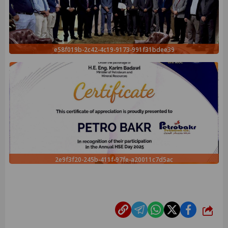
e58f019b-2c42-4c19-9173-991f31bdee39
2e9f3f20-245b-411f-97fe-a20011c7d5ac
شارك