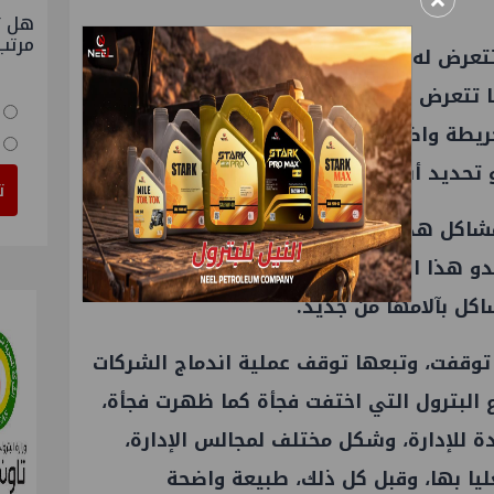
×
هل ت
مرتب
عرض له ليست دور الإعلام الذي يحاول أن
تعرض له هذه الشركات، وإنما دور قيادات
ريطة واضحة أمامها لهذه الشركات، وأن تجد
 تحديد أسلوب جديد لإدارتها.
ت
مشاكل هذه الشركات بتغيير رئيسها وكأنه
دو هذا الحل ذا تأثير مسكّن ينتهي مفعوله
كل بآلامها من جديد.
 توقفت، وتبعها توقف عملية اندماج الشركات
البترول التي اختفت فجأة كما ظهرت فجأة،
ة للإدارة، وشكل مختلف لمجالس الإدارة،
ليا بها، وقبل كل ذلك، طبيعة واضحة