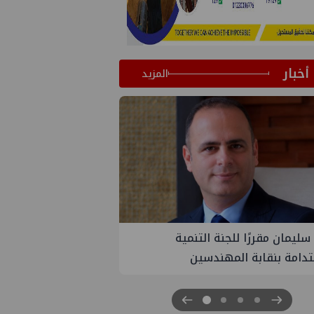
أخبار
المزيد
PMS تنهي أعمال إنزال الخطوط البحرية
الثلاث بمشروع المرحلة الرابعة لتنمية حقل
غاز كاموس البحري التابع لشركة شمال
سيناء للبترول