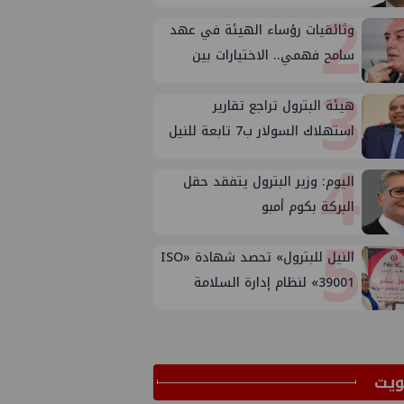
2
وثائقيات رؤساء الهيئة في عهد
سامح فهمي.. الاختيارات بين
3
الأسباب والأهداف
هيئة البترول تراجع تقارير
استهلاك السولار ب7 تابعة للنيل
4
وتوتال وبترومين بعد تصحيح
الأوضاع
اليوم: وزير البترول يتفقد حقل
البركة بكوم أمبو
5
النيل للبترول» تحصد شهادة «ISO
39001» لنظام إدارة السلامة
المرورية بجهود ذاتية
ﻳﺖ