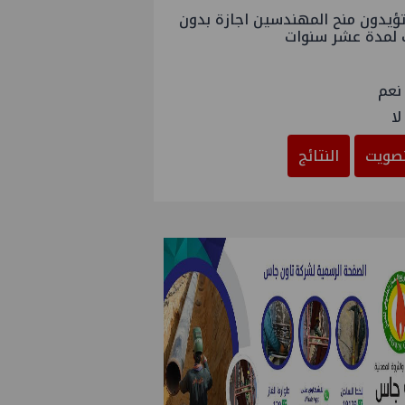
ؤيدون منح المهندسين اجازة بدون
 لمدة عشر سنوات
نعم
لا
صويت
النتائج