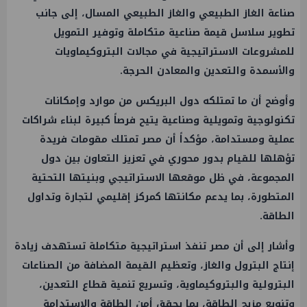
صناعة الغاز الطبيعي والغاز الطبيعي المسال، إلى جانب
تطوير سلاسل قيمة صناعية متكاملة وتوفير التمويل
للمشروعات الاستراتيجية في مجالات البتروكيماويات
والأسمدة والتعدين والمعادن الحرجة.
وأوضح أن ما تمتلكه دول البريكس من موارد وإمكانات
تكنولوجية وتمويلية وصناعية يتيح فرصاً كبيرة لبناء شراكات
عملية ومستدامة، مؤكداً أن مصر تمتلك مقومات فريدة
تؤهلها للقيام بدور محوري في تعزيز التعاون بين دول
المجموعة، في ظل موقعها الاستراتيجي وبنيتها التحتية
المتطورة، بما يدعم مكانتها كمركز إقليمي لتجارة وتداول
الطاقة.
وأشار إلى أن مصر تنفذ استراتيجية متكاملة تستهدف زيادة
إنتاج البترول والغاز، وتعظيم القيمة المضافة من الصناعات
البترولية والبتروكيماوية، وتسريع تنمية قطاع التعدين،
وتنويع مزيج الطاقة، بما يحقق أمن الطاقة والاستدامة