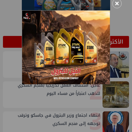
×
الأكثر قراءة
1
وتلك مفاجأة أخرى في حق الشيمي
2
عاجل: استئناف العمل تدريجياً بمنجم السكري
للذهب اعتباراً من مساء اليوم
3
انتهاء اجتماع وزير البترول في جاسكو وترقب
توجهه إلى منجم السكري