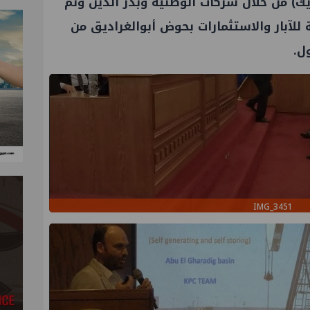
يك) من خلال شركات الوطنية وبدر الدين وتم
للآبار والاستثمارات بحوض أبوالغراديق من
ل.
IMG_3451