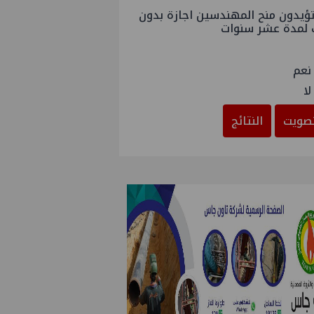
ؤيدون منح المهندسين اجازة بدون
 لمدة عشر سنوات
نعم
لا
صويت
النتائج