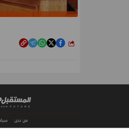
شارك
من نحن
سياس