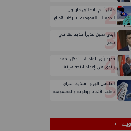
2
خلال أيام: انطلاق ماراثون
الجمعيات العمومية لشركات قطاع
3
البترول
إيني تعين مديراً جديد لها في
مصر
4
مجرد رأي: لماذا لا يتدخل أحمد
راندي في إعداد لائحة هيئة
5
الثروة المعدنية ؟
الطقس اليوم.. شديد الحرارة
بأغلب الأنحاء ورطوبة والمحسوسة
بالقاهرة 38 درجة
ﻳﺖ