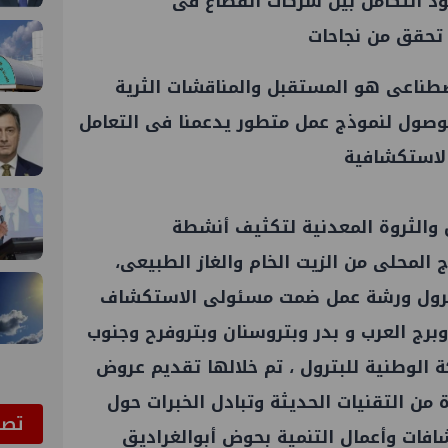
د التكامل بين شركات القطاع فى
 تحقق من نجاحات
اصطناعى هو المستقبل والمناقشات الثرية
صول لنموذج عمل متطور يدعمنا فى التعامل
الاستكشافية
ل والثروة المعدنية لتكثيف أنشطة
ج المحلى من الزيت الخام والغاز الطبيعى،
لبترول ورشة عمل ضمت مسئولى الاستكشاف
وبرج العرب و بدر وبتروسنان وبتروفرح وجنوب
ة الوطنية للبترول ، تم خلالها تقديم عروض
ن التقنيات الحديثة وتبادل الخبرات حول
ﺗﺼﻮ
شافات وأعمال التنمية بحوض أبوالغراديق