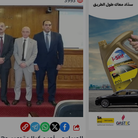
3993
شارك