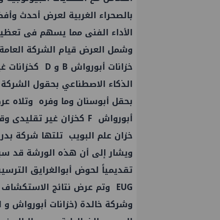
بالصحراء الغربية لعرض أحدث وأف
الأداء الفنى مما يسهم فى تعظيم
وشمل العرض قيام الشركة العامة 
خزانات أبورواش 
الذكاء الاصطناعي بحقول الشركة 
بحقل أبوسنان وما وفره وتلاه عر
أبورواش F كخزان غير تقل
خزان علم البويب تلتها شركة بدر 
ويشار إلى أن هذه الورشة قد سب
لى النسخة الثانية من
PMS تنهي أعمال إنزال الخطوط 
تقديمياً لحوض أبوالغرايق الترسي
والصناعة 2026" بنجاح
الثلاث بمشروع المرحلة الرابعة ل
EUG وتم عرض نتائج الاستكشاف 
غاز كاموس البحري التابع لشركة
وشركة خالدة (خزانات أبورواش و ال
سيناء للبترول