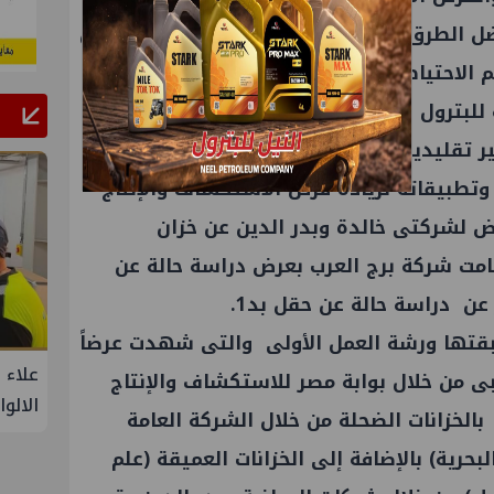
ضل الطرق لزيادة الإنتاج للمساهمة فى تحسين
 الاحتياطى وكذلك تنمية الحقول المنتجة.
للبترول بعرض نتائج الاستكشاف والإنتاج من
B و D كخزانات غير تقليدية ، كما عرضت خطوات استخدام
وتطبيقاته لزيادة فرص الاستكشاف والإنتاج
ض لشركتى خالدة وبدر الدين عن خزان
يدى وقامت شركة برج العرب بعرض دراسة حالة عن
عن دراسة حالة عن حقل بد1.
قتها ورشة العمل الأولى والتى شهدت عرضاً
البحرية
علاء عبدالفتاح يتفقد مصنع ووتك لإنتاج
جنوب 
بى من خلال بوابة مصر للاستكشاف والإنتاج
تنمية حقل
الالواح الخشبية بإدكو
الأزم
بالخزانات الضحلة من خلال الشركة العامة
 شمال
بحرية) بالإضافة إلى الخزانات العميقة (علم