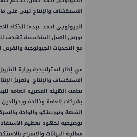
الجيولوجى أحمد كمال: تدعيم جهو
الاستكشاف والإنتاج تبنى على ما
الجيولوجى أحمد عبده: الذكاء ال
بورش العمل المتخصصة تهدف للو
مع التحديات الجيولوجية والفرص 
في إطار استراتيجية وزارة البترو
الاستكشاف والإنتاج، وتعزيز الإنتا
نظمت الهيئة المصرية العامة ل
بشركات العامة وخالدة وبدرالدين 
الضبعة ونوربيتكو والواحة والشرك
توضيحية لجهود تعظيم الاستفادة م
معالجة البيانات والإسراع بالاستك