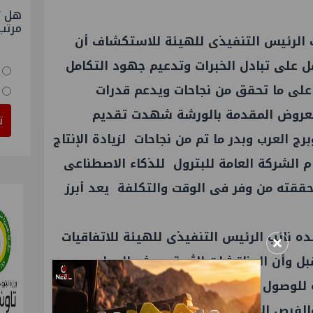
هل ت
مرتب
 الرئيس التنفيذى للهيئة للاستكشاف أن
ل على تبادل الخبرات وتدعيم جهود التكامل
ء على ما تحقق من نجاحات ويدعم قدرات
ن العروض المقدمة بالورشة شهدت تقديم
ت
رج العرب وبدر ما تم من نجاحات لزيادة الإنتاج
 الشركة العامة للبترول للذكاء الاصطناعى
 حققته من وفر فى الوقت والتكلفة يعد أبرز
×
ه نائب الرئيس التنفيذى للهيئة للاتفاقيات
بل وأن المناقشات الثرية بورش العمل
 للوصول لنموذج عمل متطور يدعمنا فى
 والفرص الاستكشافية فى منطقه أبوالغراديق