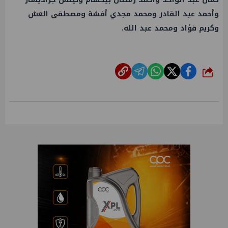
وأحمد عبد القادر ومحمد مجدي أفشة ومصطفى العش
وكريم فؤاد ومحمد عبد الله.
شارك