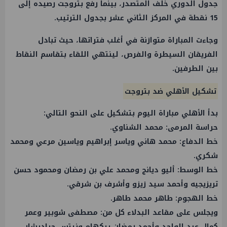
جدول الدوري خلف المتصدر، بينما رفع بتروجت رصيده إلى
15 نقطة في المركز الثاني عشر بجدول الترتيب.
وجاءت المباراة متوازنة في أغلب فتراتها، حيث تبادل
الفريقان السيطرة والفرص، لينتهي اللقاء بتقاسم النقاط
بين الطرفين.
تشكيل الأهلي ضد بتروجت
بدأ الأهلي مباراة اليوم بتشكيل على النحو التالي:
حراسة المرمى: محمد الشناوي.
خط الدفاع: محمد هاني وياسر إبراهيم وياسين مرعي ومحمد
شكري.
خط الوسط: أليو ديانج ومحمد علي بن رمضان ومحمود حسن
تريزيجيه وأحمد سيد زيزو وأشرف بن شرقي.
خط الهجوم: طاهر محمد طاهر.
ويجلس على مقاعد البدلاء كل من: مصطفى شوبير وعمر
كمال عبد الواحد وأحمد رمضان بيكهام ونيتس جراديشار