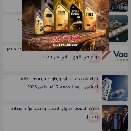
2
مصر تستورد 7.94 مليون طن غاز مسال في 7
أشهر..وأمريكا تهيمن على الإمدادات
3
أرباح فالكو إنرجي شريك بتروبكر تقفز ل ٤٢.٤ مليون
دولار في الربع الثاني من ٢٠٢٦
4
أجواء شديدة الحرارة ورطوبة مرتفعة.. حالة
الطقس اليوم الجمعة 7 أغسطس 2026
5
حديث الجمعة: بترول الصعيد ومحمد فؤاد وصلاح
وعبدول