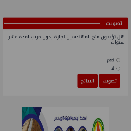
ﺗﺼﻮﻳﺖ
هل تؤيدون منح المهندسين اجازة بدون مرتب لمدة عشر
سنوات
نعم
لا
تصويت
النتائج