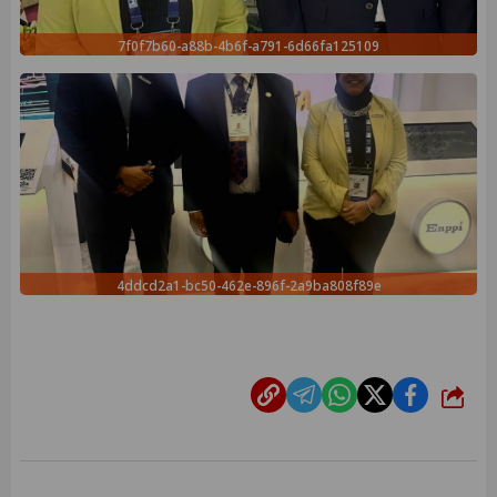
7f0f7b60-a88b-4b6f-a791-6d66fa125109
4ddcd2a1-bc50-462e-896f-2a9ba808f89e
شارك