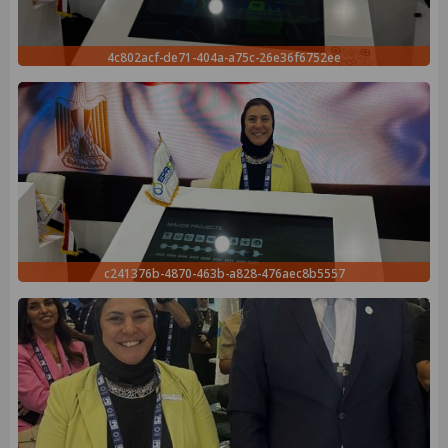
4c802acf-de71-404a-a75c-26e36f6752ee
c241376b-4870-463b-a828-476aec8b5557