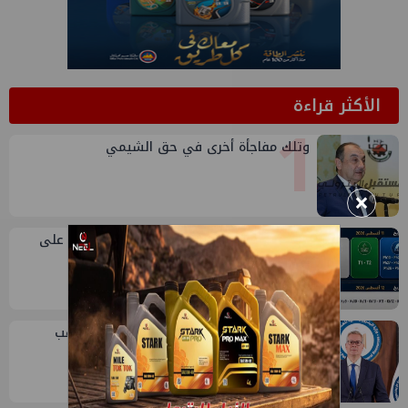
الأكثر قراءة
1
وتلك مفاجأة أخرى في حق الشيمي
×
2
الثروة المعدنية تعلن مواعيد إغلاق التزايد على
عدد من القطاعات خلال 11 و13 أغسطس
3
انتهاء اجتماع وزير البترول في جاسكو وترقب
توجهه إلى منجم السكري