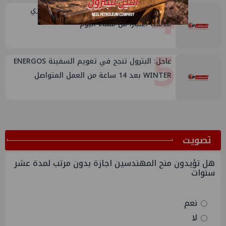
4
عاجل: استئناف العمل تدريجياً بمنجم السكري
للذهب اعتباراً من مساء اليوم
5
عاجل: البترول تنجح في تعويم السفينة ENERGOS
WINTER بعد 14 ساعة من العمل المتواصل
ﺗﺼﻮﻳﺖ
هل تؤيدون منح المهندسين اجازة بدون مرتب لمدة عشر
سنوات
نعم
لا