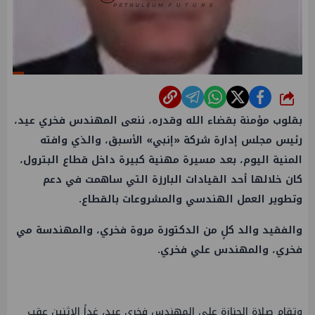
شارك
بقلوب مؤمنة بقضاء الله وقدره، ننعى المهندس فخري عيد،
رئيس مجلس إدارة شركة «إنبي» الأسبق، والذي وافته
المنية اليوم، بعد مسيرة مهنية كبيرة داخل قطاع البترول،
كان خلالها أحد القيادات البارزة التي ساهمت في دعم
وتطوير العمل الهندسي والمشروعات بالقطاع.
والفقيد والد كلٍ من الدكتورة مروة فخري، والمهندسة مي
فخري، والمهندس علي فخري.
وتقام صلاة الجنازة على المهندس فخري عيد، غداً الإثنين عقب