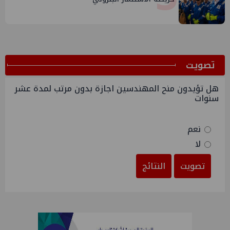
ﺗﺼﻮﻳﺖ
هل تؤيدون منح المهندسين اجازة بدون مرتب لمدة عشر
سنوات
نعم
لا
تصويت
النتائج