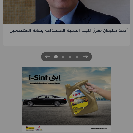
PMS تنهي أعمال إنزال الخطوط البحرية الثلاث بمشروع المرحلة
الرابعة لتنمية حقل غاز كاموس البحري التابع لشركة شمال سيناء
للبترول