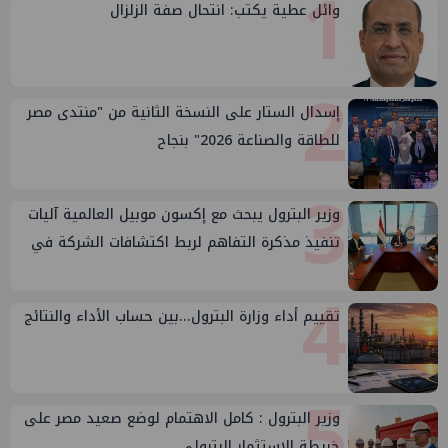
1
وائل عطية يكتب: انتحال صفة الزلزال
2
إسدال الستار على النسخة الثانية من "منتدى مصر
للطاقة والصناعة 2026" بنجاح
3
وزير البترول يبحث مع إكسون موبيل العالمية آليات
تنفيذ مذكرة التفاهم لربط اكتشافات الشركة في
قبرص بالبنية التحتية المصرية
4
تقييم أداء وزارة البترول...بين حساب الأداء والنتائج
5
وزير البترول : كامل الاهتمام لوضع صعيد مصر على
خريطة الاستثمار البترولي