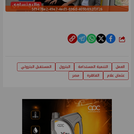
5f9478e2-49e7-4ed5-896d-409b892f3f26
شارك
العمل
التنمية المستدامة
البترول
المستقبل البترولي
عثمان علام
القاهرة
مصر