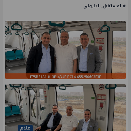
#المستقبل_البترولي
E75B21A1-813B-4D4E-BC14-6552506C3F3E