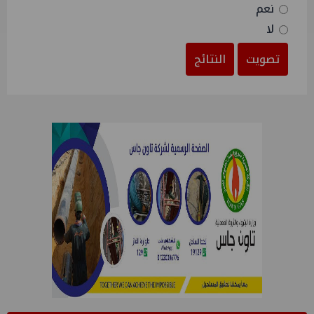
نعم
لا
تصويت
النتائج