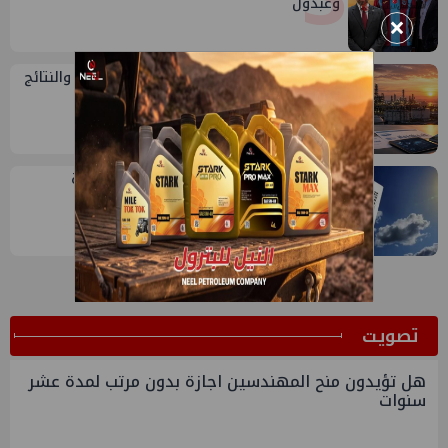
وعبدول
×
4
تقييم أداء وزارة البترول...بين حساب الأداء والنتائج
5
أجواء شديدة الحرارة ورطوبة مرتفعة.. حالة
الطقس اليوم الجمعة 7 أغسطس 2026
ﺗﺼﻮﻳﺖ
هل تؤيدون منح المهندسين اجازة بدون مرتب لمدة عشر
سنوات