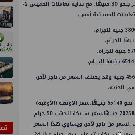
انخفض سعر الذهب اليوم في مصر بنحو 30 جنيهًا، مع بداية تعاملات الخميس 2-
وتراجع سعر الجنيه الذهب إلى 45600 جنيه وقد يختلف السعر من تاجر لآخر،
ي الجنيه.
سعر سبيكة الذهب 10 جرام سجل نحو 65140 جنيهًا.سعر الأونصة (الأوقية)
تحتوي على 31.1 جرام سجل نحو 202585 جنيهًا.سعر سبيكة الذهب 50 جرام
.وقد يختلف السعر من تاجر لآخر، ويساوي هذا السعر
ﺗﺼﻮ
ر السبيكة بناء على سعر جرام عيار 24.