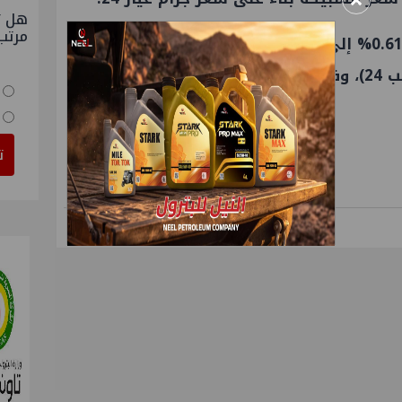
×
هل ت
مرتب
وارتفع سعر الذهب عالميًا بنسبة 0.61% إلى نحو 4055 دولارًا للأونصة، (وتعادل
ت