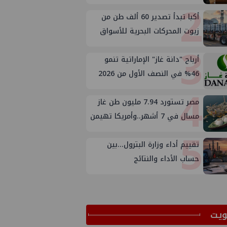
2
أكبا تبدأ تصدير 60 ألف طن من
زيوت المحركات البحرية للأسواق
3
الخارجية
أرباح "دانة غاز" الإماراتية تنمو
46% في النصف الأول من 2026
4
مصر تستورد 7.94 مليون طن غاز
مسال في 7 أشهر..وأمريكا تهيمن
5
على الإمدادات
تقييم أداء وزارة البترول...بين
حساب الأداء والنتائج
ﻳﺖ