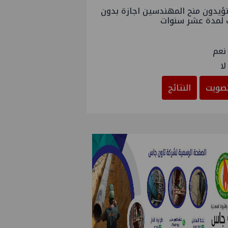
ؤيدون منح المهندسين اجازة بدون
 لمدة عشر سنوات
نعم
لا
صويت
النتائج