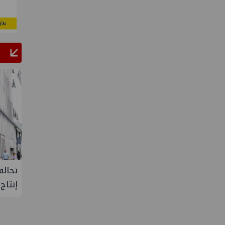
البحرية
علاء عبدالفتاح يتفقد مصنع ووتك لإنتاج
تحالف
تنمية حقل
الالواح الخشبية بإدكو
إنتاج
 شمال