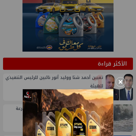
الأكثر قراءة
1
تعيين أحمد شتا ووليد أنور نائبين للرئيس التنفيذي
×
للهيئة
2
تاون جاس تسيطر علي كسر ماسورة في ترعة
الإسماعيلية