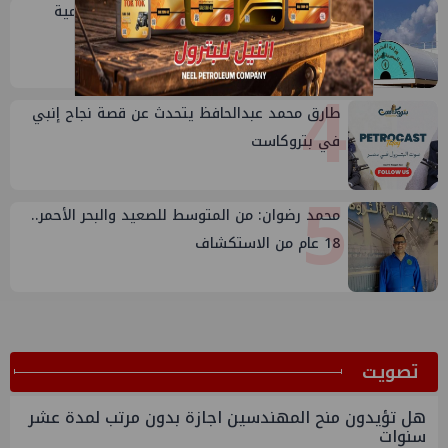
3
خلال أيام: انطلاق ماراثون الجمعيات العمومية
لشركات قطاع البترول
4
طارق محمد عبدالحافظ يتحدث عن قصة نجاح إنبي
في بتروكاست
5
محمد رضوان: من المتوسط للصعيد والبحر الأحمر..
18 عام من الاستكشاف
ﺗﺼﻮﻳﺖ
هل تؤيدون منح المهندسين اجازة بدون مرتب لمدة عشر
سنوات