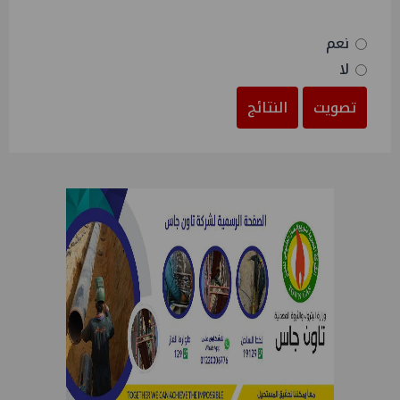
نعم
لا
تصويت
النتائج