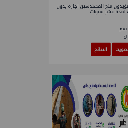
ؤيدون منح المهندسين اجازة بدون
 لمدة عشر سنوات
نعم
لا
صويت
النتائج