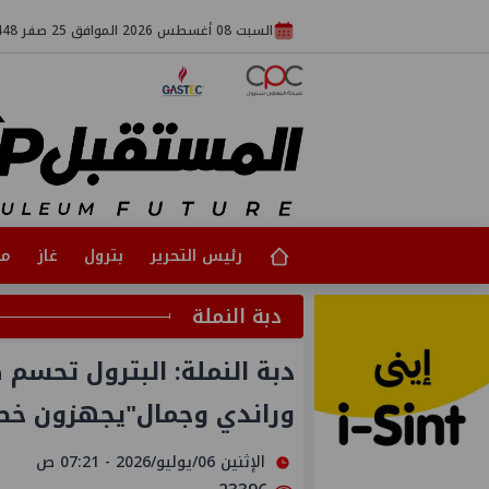
السبت 08 أغسطس 2026 الموافق 25 صفر 1448
رئيس التحرير
بترول
غاز
مت
دبة النملة
دبة النملة: البترول تحسم ض
وراندي وجمال"يجهزون خط
الإثنين 06/يوليو/2026 - 07:21 ص