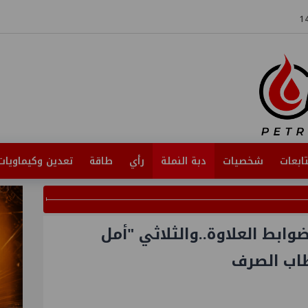
ابعات
شخصيات
دبة النملة
رأي
طاقة
تعدين وكيماويات
وابط العلاوة..والثلاثي "أمل
اب الصرف