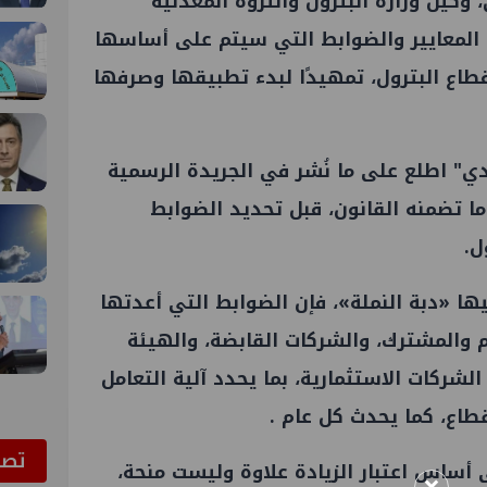
 وكيل وزارة البترول والثروة المعدنية
د المعايير والضوابط التي سيتم على أساسها
طاع البترول، تمهيدًا لبدء تطبيقها وصرفها
ندي" اطلع على ما نُشر في الجريدة الرسمية
ا تضمنه القانون، قبل تحديد الضوابط
ل.
ا «دبة النملة»، فإن الضوابط التي أعدتها
 والمشترك، والشركات القابضة، والهيئة
الشركات الاستثمارية، بما يحدد آلية التعامل
طاع، كما يحدث كل عام .
ﺗﺼﻮ
أساس اعتبار الزيادة علاوة وليست منحة،