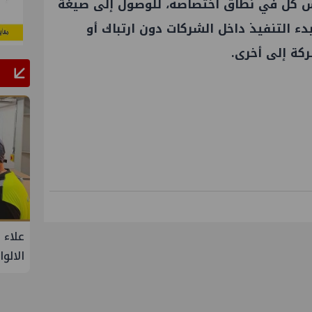
يس كلٌ في نطاق اختصاصه، للوصول إلى صيغة
دء التنفيذ داخل الشركات دون ارتباك أو
كة إلى أخرى.
نزال الخطوط البحرية
علاء عبدالفتاح يتفقد مصنع ووتك لإنتا
ة الرابعة لتنمية حقل
الالواح الخشبية بإدكو
تابع لشركة شمال