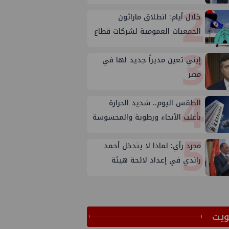
2
خلال أيام: انطلاق ماراثون
الجمعيات العمومية لشركات قطاع
3
البترول
إيني تعين مديراً جديد لها في
مصر
4
الطقس اليوم.. شديد الحرارة
بأغلب الأنحاء ورطوبة والمحسوسة
5
بالقاهرة 38 درجة
مجرد رأي: لماذا لا يتدخل أحمد
راندي في إعداد لائحة هيئة
الثروة المعدنية ؟
ﻳﺖ