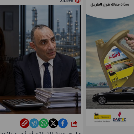
23396
شارك