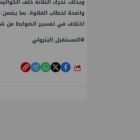
وبذلك، تحرك الثلاثة خلف الكوال
واضحة لخطاب العلاوة، بما يضمن ب
اختلاف في تفسير الضوابط من شر
#المستقبل_البترولي
شارك
ال الستار على النسخة الثانية من
PMS تنهي أعمال إ
دى مصر للطاقة والصناعة 2026" بنجاح
الثلاث بمشروع المرحل
غاز كاموس البحري ال
سيناء للبترول