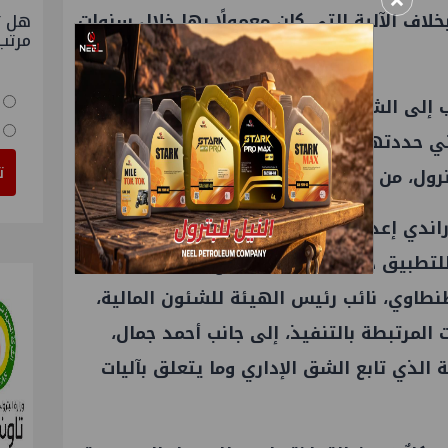
×
خلاف الآلية التي كان معمولًا بها خلال سنوات
هل ت
مرتب
إلى الشركات لبدء اتخاذ الإجراءات التنفيذية
تي حددتها وزارة البترول، وذلك بعد أن تنتهي
ت
بترول، من وضع اللمسات الأخيرة عليه .
اندي إعداد الضوابط وترجمة ما نُشر في
 للتطبيق داخل شركات القطاع، كان هناك
اوي، نائب رئيس الهيئة للشئون المالية،
 المرتبطة بالتنفيذ، إلى جانب أحمد جمال،
 الذي تابع الشق الإداري وما يتعلق بآليات