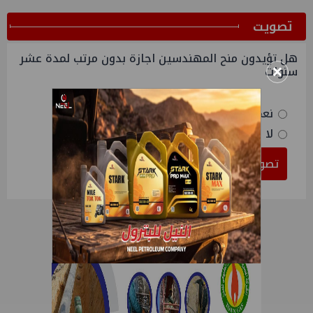
ﺗﺼﻮﻳﺖ
هل تؤيدون منح المهندسين اجازة بدون مرتب لمدة عشر
×
سنوات
نعم
لا
تصويت
النتائج