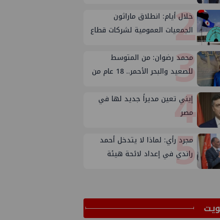
2
خلال أيام: انطلاق ماراثون
الجمعيات العمومية لشركات قطاع
3
البترول
محمد رضوان: من المتوسط
للصعيد والبحر الأحمر.. 18 عام من
4
الاستكشاف
إيني تعين مديراً جديد لها في
مصر
5
مجرد رأي: لماذا لا يتدخل أحمد
راندي في إعداد لائحة هيئة
الثروة المعدنية ؟
ﻳﺖ