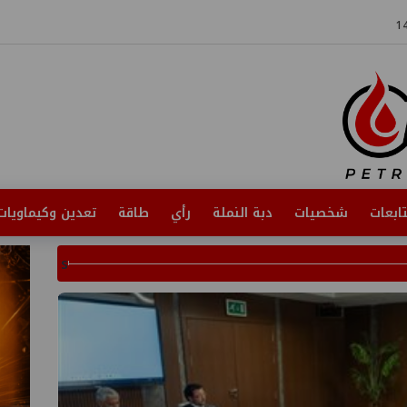
ابعات
شخصيات
دبة النملة
رأي
طاقة
تعدين وكيماويات
s