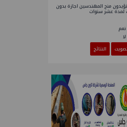
ؤيدون منح المهندسين اجازة بدون
 لمدة عشر سنوات
نعم
لا
صويت
النتائج