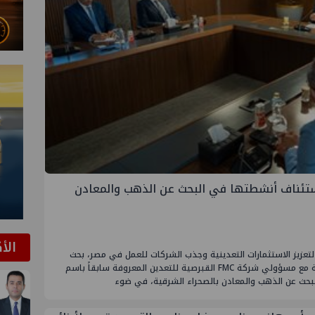
ث مع FMC القبرصية استئناف أنشطتها في البحث عن الذهب والمعادن
الأ
ة لتعزيز الاستثمارات التعدينية وجذب الشركات للعمل في مصر، بحث
المهندس كريم بدوي وزير البترول والثروة المعدنية مع مسؤولي شركة FMC القبرصية للتعدين المعروفة سابقاً باسم