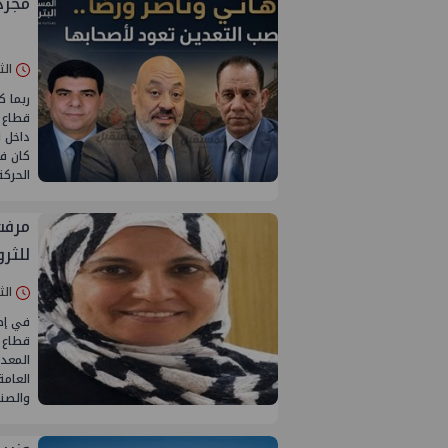
مجرد
الثلاثاء 16/
ربما ك
قطاع ا
داخل ا
كان في
الحركة
مرفت 
للثرو
الثلاثاء 09/
في إط
قطاع ا
المعدن
العامة
والصنا