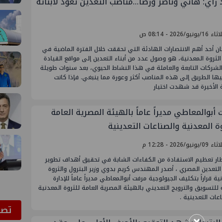
 رأي: هاني وناصر ورضا...مناصب التعدين تعود لأبنائه
يونيو/2026 - 08:14 ص
ان أحد أهم الانتصارات الهادئة التي تحققت خلال الفترة الماضية في
لثروة المعدنية، هو وصول عدد من أبناء التعدين إلى مواقع القيادة
لشركات التابعة والعاملة في هذا النشاط الحيوي، بعد سنوات طويلة
ها الطريق إلى هذه المناصب أكثر وعورة مما ينبغي. فإذا كانت
 الأخيرة قد شهدت اختيار
أبوالمعاطي مديراً عاماً بالهيئة المصرية العامة
ة المعدنية والصناعات التعدينية
يونيو/2026 - 12:28 م
ار تعظيم الاستفادة من الكفاءات الشابة في تحقيق أهداف تطوير
لتعدين المصري ، أصدر المهندس كريم بدوي وزير البترول والثروة
ية قراراً بتكليف الجيولوجية مرفت أبوالمعاطي مديراً عاماً للإدارة
 للتسويق والترويج التعديني بالهيئة المصرية العامة للثروة المعدنية
عات التعدينية .
ﺗﺼﻮ