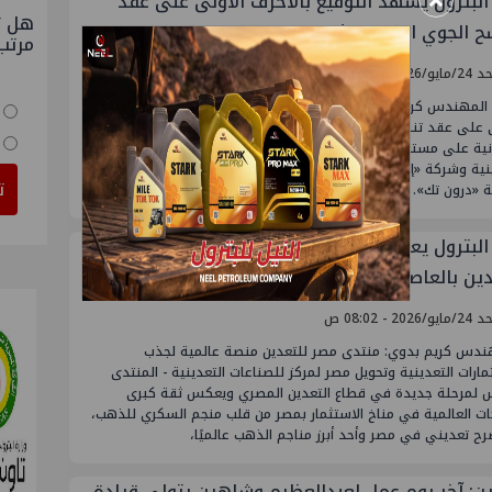
×
 البترول يشهد التوقيع بالأحرف الأولى على عقد
هل ت
ح الجوي الشامل لثروات مصر التعدينية
مرتب
2026 - 08:18 ص
مهندس كريم بدوي، وزير البترول والثروة المعدنية، التوقيع بالأحرف
ى على عقد تنفيذ مشروع المسح الجوي الجيوفيزيقي الشامل للثروات
ية على مستوى الجمهورية، بين هيئة الثروة المعدنية والصناعات
نية وشركة «إكس كاليبر» الإسبانية، بالتعاون مع هيئة المواد النووية
ت
 «درون تك». ويعتبر مشروع
 البترول يعلن إطلاق نسخة استثنائية من منتدى مصر
دين بالعاصمة الجديدة سبتمبر المقبل برعاية
يف الرئيس السيسي
2026 - 08:02 ص
هندس كريم بدوي: منتدى مصر للتعدين منصة عالمية لجذب
مارات التعدينية وتحويل مصر لمركز للصناعات التعدينية - المنتدى
لمرحلة جديدة في قطاع التعدين المصري ويعكس ثقة كبرى
ات العالمية في مناخ الاستثمار بمصر من قلب منجم السكري للذهب،
رح تعديني في مصر وأحد أبرز مناجم الذهب عالميًا،
نين: آخر يوم عمل لعبدالعظيم وشاهين يتولى قيادة