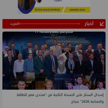
أخبار
المزيد
 الستار على النسخة الثانية من "منتدى مصر للطاقة
إيني تعي
20" بنجاح