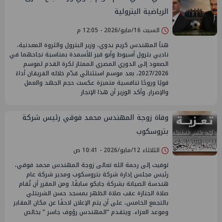
الرياضية البترولية
السبت 16/مايو/2026 - 12:05 م
هنأ المهندس كريم بدوي، وزير البترول والثروة المعدنية،
ناديي بترول أسيوط وأبو قير للأسمدة بمناسبة نجاحهما في
الصعود إلى الدوري المصري الممتاز لكرة القدم لموسم
2027/2026، بعد موسم استثنائي قدّم خلاله الفريقان أداءً
قويًا وروحًا تنافسية متميزة عكست حجم الجهد والعمل
والإصرار. وأكد الوزير أن هذا الإنجاز
وفاة زوجة المهندس محمد فوقي رئيس شركة
بتروسكوب
الثلاثاء 12/مايو/2026 - 10:41 ص
توفيت إلى رحمة الله تعالى زوجة المهندس محمد فوقي،
رئيس مجلس إدارة شركة بتروسكوب ومدير شركة عام
هندسة الصيانة بشركة جابكو سابقًا. ومن المقرر أن تُقام
صلاة الجنازة عقب صلاة الظهر بمسجد حسن الشربتلي
بالتجمع الخامس، على أن يتم الإعلان لاحقًا عن مكان المقابر
وموعد العزاء. ويتقدم “المهندس رؤوف جاسر ” بخالص