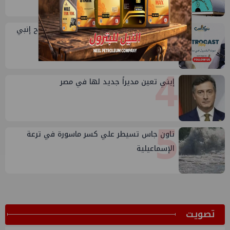
3
طارق محمد عبدالحافظ يتحدث عن قصة نجاح إنبي
في بتروكاست
4
إيني تعين مديراً جديد لها في مصر
5
تاون جاس تسيطر علي كسر ماسورة في ترعة
الإسماعيلية
ﺗﺼﻮﻳﺖ