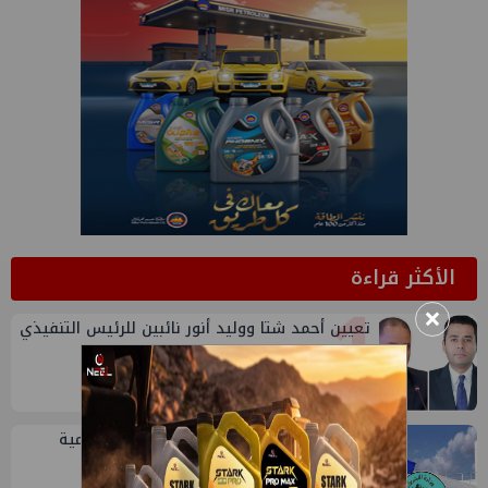
الأكثر قراءة
1
×
تعيين أحمد شتا ووليد أنور نائبين للرئيس التنفيذي
للهيئة
2
خلال أيام: انطلاق ماراثون الجمعيات العمومية
لشركات قطاع البترول