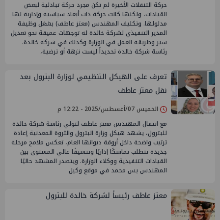
حركة التنقلات الأخيرة لم تكن مجرد حركة تبادلية لبعض
القيادات، ولكنها كانت حركة ذات أبعاد سياسية وإدارية لها
مدلولها. وتكليف المهندس (معتز عاطف) بشغل وظيفة
المدير التنفيذي لشركة خالدة له توجهات عميقة نحو تعديل
سير وطريقة العمل في الوزارة وكذلك في شركة خالدة.
رئاسة شركة خالدة تحديداً ليست نزهة أو ترضية،
تعرف على الهيكل التنظيمي لوزارة البترول بعد
نقل معتز عاطف
الخميس 07/أغسطس/2025 - 12:22 م
مع انتقال المهندس معتز عاطف لتولي رئاسة شركة خالدة
للبترول، يشهد هيكل وزارة البترول والثروة المعدنية إعادة
ترتيب واضحة داخل أروقة ديوانها العام، تعكس ملامح مرحلة
جديدة تتطلب تماسكًا إداريًا وتنسيقًا عالي المستوى بين
القيادات التنفيذية ووكلاء الوزارة. ويتصدر المشهد حاليًا
المهندس يس محمد في موقع وكيل
معتز عاطف رئيساً لشركة خالدة للبترول