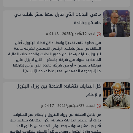
ماهي البدلات التي تنازل عنها معتز عاطف في
جاسكو وخالدة
الأحد 12/أكتوبر/2025 - 01:48 م
في خطوة لاقت تقديرًا واسعًا داخل قطاع البترول، أعلن
المهندس معتز عاطف، الرئيس التنفيذي لشركة خالدة
للبترول، تنازله رسميًا عن جميع البدلات والمخصصات المالية
الخاصة به سواء في شركة جاسكو – التي لا يزال على
قوتها بالتعيين – أو في شركة خالدة التي يرأس إدارتها
حاليًا. ووجعه المهندس معتز عاطف خطابًا رسميًا
كل البدايات تتشابه: العلاقة بين وزراء البترول
والإعلام
السبت 27/سبتمبر/2025 - 04:17 م
من يتأمل العلاقة بين وزراء البترول والإعلام عبر السنوات،
يدرك أن معظم البدايات تتشابه، لكن النهايات تختلف. قبل
أكثر من عشر سنوات، ومع تولي المهندس طارق الملا
حقيبة وزارة البترول، سعى جاهداً لإنشاء منظومة إعلامية