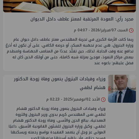
مجرد رأي: العودة المرتقبة لمعتز عاطف داخل الديوان
السبت 07/فبراير/2026 - 04:07 م
ربما كانت الأزمة الكبرى في تجربة المهندس معتز عاطف داخل ديوان عام
وزارة البترول، هي عدم تحسّبه المبكر، أو حرصه الكافي، على أن تكون له أذرعٌ
تدافع عنه وقت الحاجة. لذلك، حين تقلّد عددًا من المناصب الحسّاسة واصطدم
ببعض مراكز النفوذ، فوجئ بعزلة شبه كاملة، حتى من أولئك الذين كان له
فضل عليهم؛ باعوه عند
وزراء وقيادات البترول ينعون وفاة زوجة الدكتور
هشام لطفي
الأحد 02/نوفمبر/2025 - 02:23 م
وزراء وقيادات البترول ينعون وفاة زوجة الدكتور هشام
لطفي نعى المهندس كريم بدوي وزير البترول والثروة
المعدنية، ببالغ الحزن والأسى، وفاة زوجة الدكتور هشام
لطفي، وكيل وزارة البترول للشئون القانونية الأسبق، داعيًا
المولى عز وجل أن يتغمد الفقيدة بواسع رحمته ويسكنها
فسيح جناته، وأن يلهم أسرتها وذويها الصبر