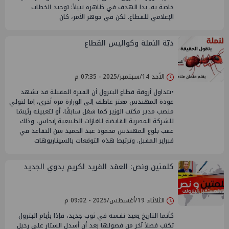
خاصة به. بدا الهدف في ظاهره نبيلاً: توحيد الخطاب
الإعلامي للقطاع. لكن في جوهر الأمر، كان
دبّة النملة وكواليس القطاع
الأحد 14/سبتمبر/2025 - 07:35 م
•تتداول أروقة قطاع البترول أن الفترة المقبلة قد تشهد
عودة المهندس معتز عاطف إلى الوزارة مرة أخرى، إما لتولي
منصب مدير مكتب الوزير كما شغل سابقًا، أو لتعيينه رئيسًا
للشركة المصرية القابضة للغازات الطبيعية إيجاس، وذلك
عقب بلوغ المهندس محمود عبد الحميد سن التقاعد في
فبراير المقبل. وترتبط هذه التوقعات بالسيناريوهات
كلمتين ونص: العقد الفريد لكريم بدوي الجديد
الثلاثاء 19/أغسطس/2025 - 09:02 م
كأنما التاريخ يعيد نفسه في ثوب جديد، فإذا بأيام البترول
تكتب فصلاً آخر من فصولها بعد أن أسدل الستار على رحيل