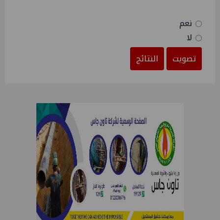
نعم
لا
تصويت
النتائج