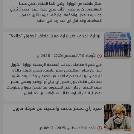
معتز عاطف من الوزارة، وفي هذا المقام، يطل علينا
المهندس كريم بدوي، كأنه يفتح عقداً فريداً جديداً، تُرصّع
جواهره بالعدل والحكمة، وتُرصّف درره باللين وحسن
المعاملة. وقد قال ابن عبد ربه في العقد
الوزارة تحذف خبر زيارة معتز عاطف لحقول “خالدة”
الأربعاء 13/أغسطس/2025 - 04:18 م
في خطوة مفاجئة، حذفت الصفحة الرسمية لوزارة البترول
خبرًا عن قيام المهندس معتز عاطف، رئيس شركة خالدة
للبترول، بزيارة تفقدية لعدد من الحقول، وذلك بعد نشره
بساعتين فقط، دون صدور أي بيان أو توضيح رسمي يفسر
سبب الحذف. وكان الخبر المحذوف قد تضمن صورًا ومعلومات
تفصيلية عن الزيارة، ما أثار تساؤلات بين المتابعين
مجرد رأي…معتز عاطف والحديث عن شركة قارون
الأحد 10/أغسطس/2025 - 08:17 ص