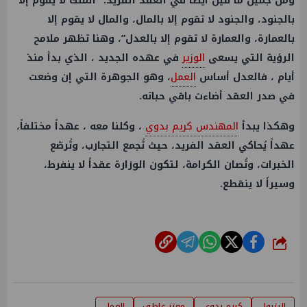
ومن جميل ما قيل أيضاً في العقد الفريد: “الملك لا يقوم إلا
بالجنود، والجنود لا تقوم إلا بالمال، والمال لا يقوم إلا
بالعمارة، والعمارة لا تقوم إلا بالعدل”، وهنا تظهر ملامح
الرؤية التي يسعى
الوزير
في عهده الجديد ، الذي بدأ منذ
أيام ، فالعدل أساس
العمل
، وهو الجوهرة التي إن وضعت
في صدر العقد أضاءت باقي حباته.
وهكذا يبدأ
المهندس كريم بدوي
، وكلنا معه ، عهداً مختلفاً،
عهداً يُحاكي العقد الفريد، حيث تُجمع التجارب، وتُرصّع
الخبرات، وتُصان الكرامة، لتكون الوزارة عقداً لا ينفرط،
وسيراً لا ينقطع.
شارك
البترول
كريم بدوى
معتز عاطف
العمل