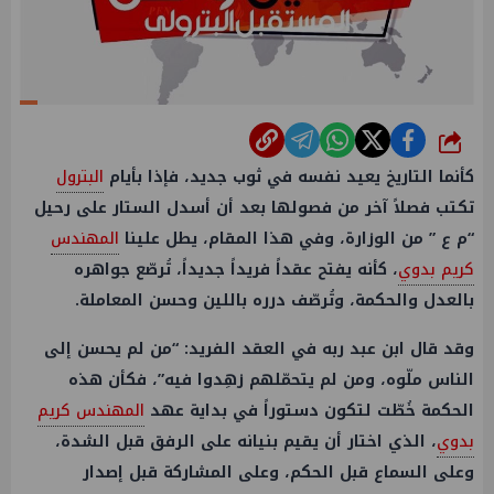
شارك
كأنما التاريخ يعيد نفسه في ثوب جديد، فإذا بأيام
البترول
تكتب فصلاً آخر من فصولها بعد أن أسدل الستار على رحيل
“م ع ” من الوزارة، وفي هذا المقام، يطل علينا
المهندس
كريم بدوي
، كأنه يفتح عقداً فريداً جديداً، تُرصّع جواهره
بالعدل والحكمة، وتُرصّف درره باللين وحسن المعاملة.
وقد قال ابن عبد ربه في العقد الفريد: “من لم يحسن إلى
الناس ملّوه، ومن لم يتحمّلهم زهِدوا فيه”، فكأن هذه
الحكمة خُطّت لتكون دستوراً في بداية عهد
المهندس كريم
بدوي
، الذي اختار أن يقيم بنيانه على الرفق قبل الشدة،
وعلى السماع قبل الحكم، وعلى المشاركة قبل إصدار