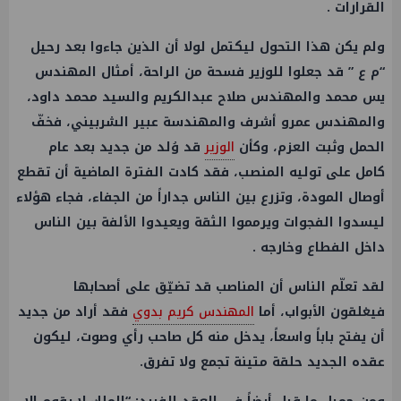
القرارات .
ولم يكن هذا التحول ليكتمل لولا أن الذين جاءوا بعد رحيل
“م ع ” قد جعلوا للوزير فسحة من الراحة، أمثال المهندس
يس محمد والمهندس صلاح عبدالكريم والسيد محمد داود،
والمهندس عمرو أشرف والمهندسة عبير الشربيني، فخفّ
الحمل وثبت العزم، وكأن
الوزير
قد وُلد من جديد بعد عام
كامل على توليه المنصب، فقد كادت الفترة الماضية أن تقطع
أوصال المودة، وتزرع بين الناس جداراً من الجفاء، فجاء هؤلاء
ليسدوا الفجوات ويرمموا الثقة ويعيدوا الألفة بين الناس
داخل الفطاع وخارجه .
لقد تعلّم الناس أن المناصب قد تضيّق على أصحابها
فيغلقون الأبواب، أما
المهندس كريم بدوي
فقد أراد من جديد
أن يفتح باباً واسعاً، يدخل منه كل صاحب رأي وصوت، ليكون
عقده الجديد حلقة متينة تجمع ولا تفرق.