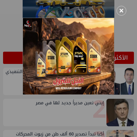
×
الأكثر قراءة
1
تعيين أحمد شتا ووليد أنور نائبين للرئيس التنفيذي
للهيئة
2
إيني تعين مديراً جديد لها في مصر
أكبا تبدأ تصدير 60 ألف طن من زيوت المحركات