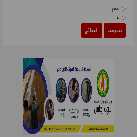
نعم
لا
تصويت
النتائج