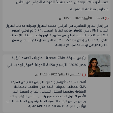
جمسة و PMS يوقعان عقد تنفيذ المرحله الاولي من إحلال
وتطوير منطقه الزعفرانه
الجمعة 03/أبريل/2026 - 10:29 ص
في إطار التعاون المشترك بين شركتي جمسه للبترول وشركه خدمات البترول
البحريه PMS وعلي هامش مؤتمر البترول ايجيبس ٢٠٢٦ تم توقيع العقود
النهائية لتنفيذ المرحله الاولي من مشروع تطوير واحلال منطقه الزعفرانه
والذي يهدف إلي إحلال مولدات الكهرباء التي تعمل بالديزل باخري تعمل
بالغاز الطبيعي وذلك تماشيا مع سياسه
رئيس شركة CMA :محطة الحاويات تجسد "رؤية
مصر 2030" لترسيخ مكانة الدولة كمركز لوجيستي
عالمي
الخميس 15/يناير/2026 - 11:28 ص
ألقت السيدة/ "كريستين كابو"، الرئيس التنفيذي لشركة
CMA لمحطات الحاويات، كلمة خلال فعاليات الاحتفالية
المقامة بمناسبة انطلاق التشغيل التجاري لمحطة البحر
الأحمر لتداول الحاويات بحضور رئيس مجلس الوزراء، ونائب
رئيس مجلس الوزراء للتنمية الصناعية، وزير الصناعة والنقل،
ورئيس الهيئة العامة للمنطقة الاقتصادية