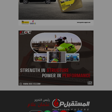
رئيس التحرير
عثمان علام