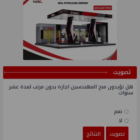
ﺗﺼﻮﻳﺖ
هل تؤيدون منح المهندسين اجازة بدون مرتب لمدة عشر
سنوات
نعم
لا
تصويت
النتائج