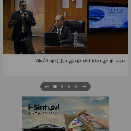
التخطيط والبترول يبحثان جهود تحقيق أمن الطاقة ضمن خطة
التنمية الاقتصادية والاجتماعية للعام المالي ٢٠٢٧/٢٠٢٦