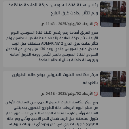
رئيس هيئة قناة السويس: حركة الملاحة منتظمة
ولم تتأثر بحادث غرق البارج
الأربعاء 02/يوليو/2025 - 11:43 ص
صرح الفريق أسامة ربيع رئيس هيئة قناة السويس، اليوم
الأربعاء، بأن حركة الملاحة بالقناة منتظمة من الاتجاهين ولم
تتأثر بحادث غرق البارج ADMARINE12 بمنطقة جبل الزيت
بمدخل خليج السويس والذي يبعد 130 ميل بحري عن المدخل
الجنوبي لقناة السويس بالبحر الأحمر. ووجه الفريق أسامة
ربيع رسالة طمأنة بشأن انتظام الملاحة
مركز مكافحة التلوث البترولي يرفع حالة الطوارئ
بالغردقة
الأربعاء 02/يوليو/2025 - 04:18 ص
رفع مركز مكافحة التلوث البترول البحرى، في الساعات الأولى
من صباح اليوم الاربعاء، حالة الطوارئ القصوى بمدينتي
الغردقة ورأس غارب، لمتابعة الموقف البيئي عقب غرق حفار
بترول بمنطقة جبل الزيت شمال البحر الاحمر. ويأتي رفع حالة
الطوارئ كإجراء احترازي في حال وجود أي تسريبات بترولية،