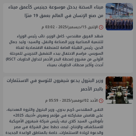
ميناء السخنة يدخل موسوعة جينيس كأعمق ميناء
من صنع الإنسان في العالم بعمق 19 مترًا
الإثنين 15/ديسمبر/2025 - 03:02 م
شهد الفريق مهندس- كامل الوزير، نائب رئيس الوزراء
للتنمية الصناعية وزير الصناعة والنقل، والسيد- وليد جمال
الدين، رئيس الهيئة العامة للمنطقة الاقتصادية لقناة
السويس، مراسم الاحتفال ببدء التشغيل التجريبي للمرحلة
الأولى من مشروع (محطة البحر الأحمر لتداول الحاويات RSCT)
أحدث وأكبر محطات الحاويات بميناء
وزير البترول يدعو شيفرون للتوسع في الاستثمارات
بالبحر الأحمر
الأحد 02/نوفمبر/2025 - 05:59 م
التقى المهندس كريم بدوي، وزير البترول والثروة المعدنية،
على هامش مشاركته في مؤتمر ومعرض «أديبك 2025»
بأبوظبي، السيد كلاي نيف رئيس شركة شيفرون الأمريكية
للاستكشاف والإنتاج، لبحث خطط عمل الشركة في مصر
والدعوة لزيادة الاستثمارات، خاصة بالمناطق الواعدة الجديدة