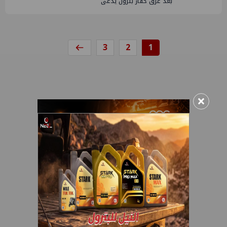
بعد غرق حفار بترول يُدعى
3
2
1
×