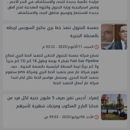
مزايدة عالمية جديدة للبحث والاستكشاف في البحر الأحمر ،
وضمن استراتيجية وزارة البترول والثروة المعدنية لفتح آفاق
جديدة للاستثمار وتوسيع مناطق البحث والاستكشاف
جمسه للبترول تنفذ خط بري بخليج السويس لربطه
بالمحطة البحرية
السبت 11/أكتوبر/2025 - 03:22 م
تسارع شركة جمسة للبترول الخطى لتنفيذ الخط البري لصالح
Fuel Gas Pipeline بقطر 4 بوصة وطول 18 كم (15 كم بحرياً
و3 كم برياً) لربط المحطة الرئيسية بالمنصة البحرية . حيث
تقوم شركة غاز مصر بتنفيذ الخط البري وشركة pms ستقوم
بتنفيذ الخط البحري، وستصل مواسير الخط خلال ايام لتبدا
شركة غاز أعمال التنفيذ للخط
إنفراد: أديس تقرر صرف 5 مليون جنيه لكل فرد من
ضحايا البارج المنكوب ومرتبات شهرية لأسرهم
الأحد 06/يوليو/2025 - 09:03 ص