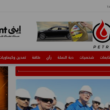
ابعات
شخصيات
دبة النملة
رأي
طاقة
تعدين وكيماويات
s