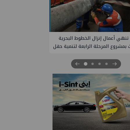
 أحمد شتا ووليد أنور نائبين للرئيس
يذي للهيئة