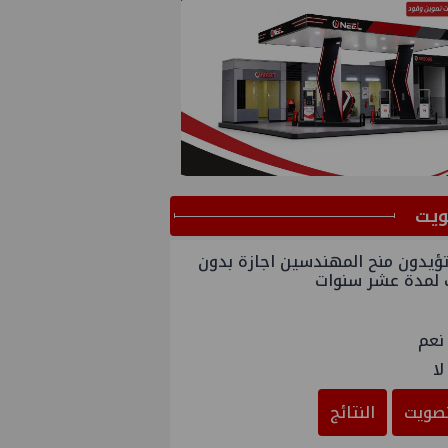
ﻳﺖ
ؤيدون منح المهندسين اجازة بدون
 لمدة عشر سنوات
نعم
لا
صويت
النتائج