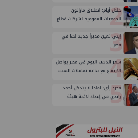
2
خلال أيام: انطلاق ماراثون
الجمعيات العمومية لشركات قطاع
3
البترول
إيني تعين مديراً جديد لها في
مصر
4
سعر الذهب اليوم في مصر يواصل
الارتفاع مع بداية تعاملات السبت
5
مجرد رأي: لماذا لا يتدخل أحمد
راندي في إعداد لائحة هيئة
الثروة المعدنية ؟