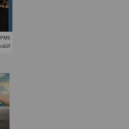
ة من
PMS تنهي أعمال إنزال الخطوط البحرية
تعيين
الثلاث بمشروع المرحلة الرابعة لتنمية حقل
التنف
غاز كاموس البحري التابع لشركة شمال
سيناء للبترول