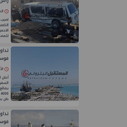
راس 
السبت 16/نوف
التابع
الاحمر
للمصا
فوسف
الأحد 10/نوفمبر
أعلن ا
طن بضائع، 368 ش
فوسف