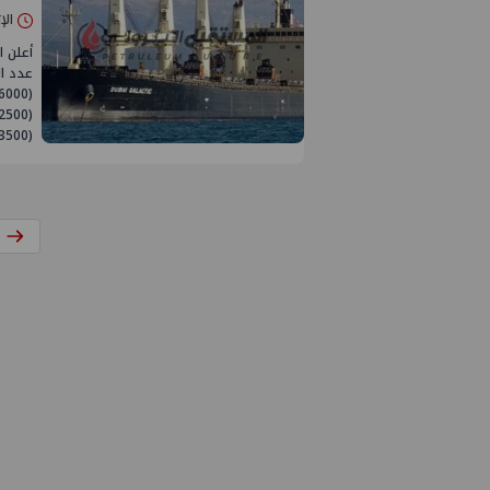
الإثنين 04/نو
أعلن ا
(53500) طن بضائع و(341) شاحنة و(30)