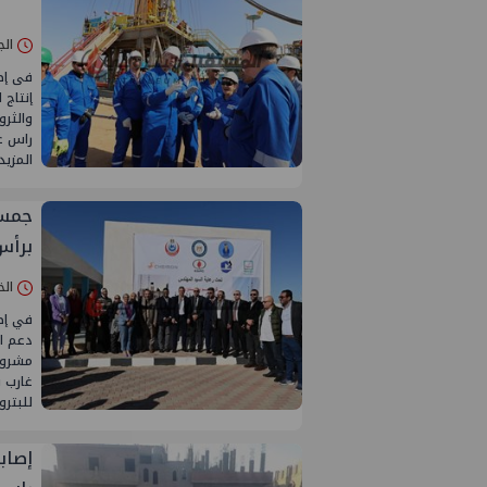
الجمعة 29/نو
فى إطا
إنتاج 
والثرو
راس غا
المزي
جمسة
برأس
الخميس 28/
في إط
دعم ال
مشروع
غارب ب
للبتر