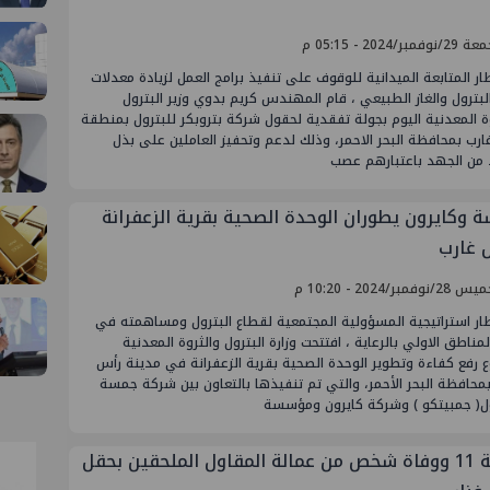
فمبر/2024 - 05:15 م
ر المتابعة الميدانية للوقوف على تنفيذ برامج العمل لزيادة معدلات
البترول والغاز الطبيعي ، قام المهندس كريم بدوي وزير البترول
ة المعدنية اليوم بجولة تفقدية لحقول شركة بتروبكر للبترول بمنطقة
رب بمحافظة البحر الاحمر، وذلك لدعم وتحفيز العاملين على بذل
د من الجهد باعتبارهم عصب
 وكايرون يطوران الوحدة الصحية بقرية الزعفرانة
 غارب
نوفمبر/2024 - 10:20 م
ار استراتيجية المسؤولية المجتمعية لقطاع البترول ومساهمته في
مناطق الاولي بالرعاية ، افتتحت وزارة البترول والثروة المعدنية
 رفع كفاءة وتطوير الوحدة الصحية بقرية الزعفرانة في مدينة رأس
محافظة البحر الأحمر، والتي تم تنفيذها بالتعاون بين شركة جمسة
ول( جمبيتكو ) وشركة كايرون ومؤسسة
إصابة 11 ووفاة شخص من عمالة المقاول الملحقين بحقل