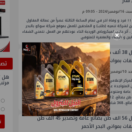
فنار
مبر/2024 - 09:05 م
اصيب ١١ فرد و وفاة اخر في تمام الساعة الثالثة عصراً من عمالة المقاول
ين لشركة تنميه (طلب) و الملحقين للعمل بموقع شركة سوكو بالبحر
×
 ، أثر حادث لميكروباص الوردية اثناء عودتهم من العمل. نتمني الشفاء
بين و الرحمة والمغفرة للمتوفي
تداول 38 ألف طن بضائع عامة وتصدير 23 الف طن
ات بموانئ البحر الاحمر
ﺗﺼﻮ
/2024 - 10:04 ص
هل ت
لمركز الإعلامي لهيئة موانئ البحر الاحمر ، اليوم الأحد أن إجمالي عدد
مرتب
السفن المتواجدة على أرصفة موانئ الهيئة 9 سفن وتم تداول 38000 طن
بضائع عامة ومتنوعة، 680 شاحنة و447 سيارة حيث شملت حركة الواردات
4000 طن بضائع، 312 شاحنة و366 سيارة فيما شملت حركة الصادرات 34000
احنة و81 سيارة.
تداول 56 الف طن بضائع عامة وتصدير 45 الف طن
ت
ات بمواني البحر الأحمر