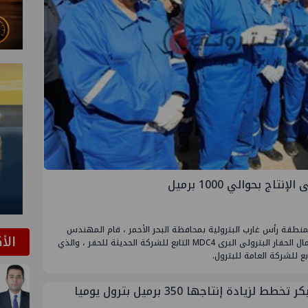
ج بحوالي 1000 برميل
 بمنطقة رأس غارب البترولية بمحافظة البحر الأحمر ، قام المهندس
الأ
كريم بدوي وزير البترول والثروة المعدنية بتفقد اعمال الحفار البترولى البرى MDC4 التابع للشركة الحديثة للحفر ، والذي
 تخطط لزيادة إنتاجها 350 برميل بترول يوميا