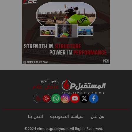
رئيس التحرير
عثمان علام
instagram
tiktok
youtube
twitter
facebook
من نحن
سياسة الخصوصية
اتصل بنا
©2024 elmostqpalelyuom All Rights Reserved.