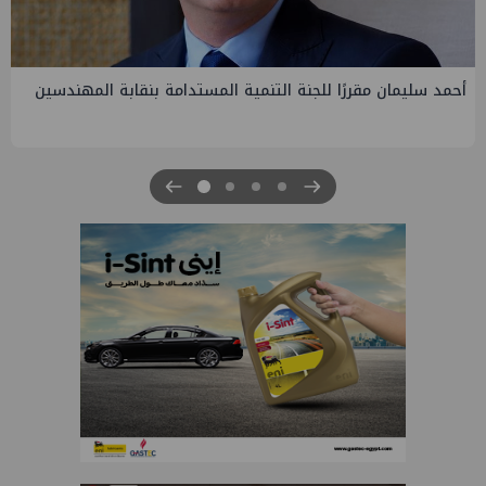
PMS تنهي أعمال إنزال الخطوط البحرية الثلاث بمشروع المرحلة
الرابعة لتنمية حقل غاز كاموس البحري التابع لشركة شمال سيناء
للبترول