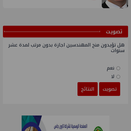
ﺗﺼﻮﻳﺖ
هل تؤيدون منح المهندسين اجازة بدون مرتب لمدة عشر
سنوات
نعم
لا
تصويت
النتائج