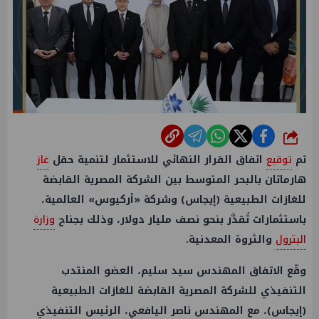
شارك
تم
توقيع
اتفاق القرار النهائي للاستثمار لتنمية حقل
غاز
هارماتان بالبحر المتوسط بين الشركة المصرية القابضة
للغازات الطبيعية (إيجاس) وشركة «أركيوس» العالمية،
باستثمارات تُقدَّر بنحو نصف مليار دولار، وذلك بجناح
وزارة
البترول
والثروة المعدنية.
وقّع الاتفاق المهندس سيد سليم، العضو المنتدب
التنفيذي للشركة المصرية القابضة للغازات الطبيعية
(إيجاس)، مع المهندس ناصر اليافعي، الرئيس التنفيذي