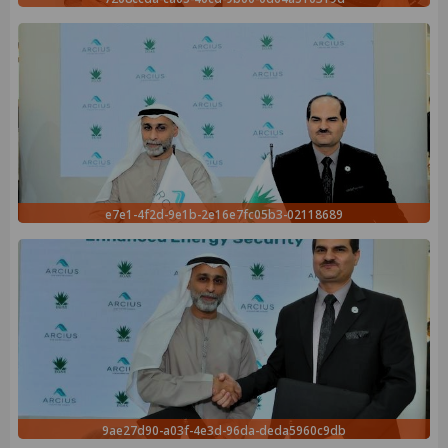
02118689-e7e1-4f2d-9e1b-2e16e7fc05b3
9ae27d90-a03f-4e3d-96da-deda5960c9db