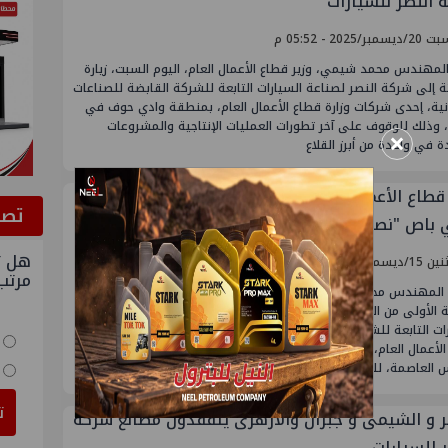
 النصر للسيارات
مبر/2025 - 05:52 م
لمهندس محمد شيمي، وزير قطاع الأعمال العام، اليوم السبت، زيارة
 إلى شركة النصر لصناعة السيارات التابعة للشركة القابضة للصناعات
نية، إحدى شركات وزارة قطاع الأعمال العام، بمنطقة وادي حوف في
 وذلك للوقوف على آخر تطورات العمليات الإنتاجية والمشروعات
×
ة في واحدة من أبرز القلاع
 قطاع الأعمال العام يشهد تسليم الدفعة الأولى من
ﺗﺼﻮ
 باص "نصر ستار"
هل ت
سمبر/2025 - 05:06 م
مرتب
لمهندس محمد شيمي، وزير قطاع الأعمال العام، احتفالية تسليم
 الأولى من الميني باص نصر ستار ، من إنتاج شركة النصر لصناعة
ات التابعة للشركة القابضة للصناعات المعدنية، إحدى شركات وزارة
لأعمال العام، وذلك بالتعاون مع شركة جنرال موتورز مصر ، إلى شركة
س العاصمة، للعمل بمدينة
ت
ير و الشيمى و جبران والازهرى يتفقدون مصانع شركة
ر للسيارات