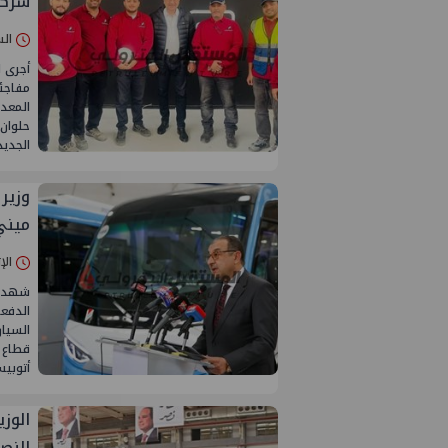
شركة
السبت 20/ديس
أجرى ا
مفاجئة
المعد
حلوان،
الجديد
وزير
ميني
الإثنين 15/دي
شهد ا
الدفعة
السيار
قطاع ا
أتوبي
الوز
النص