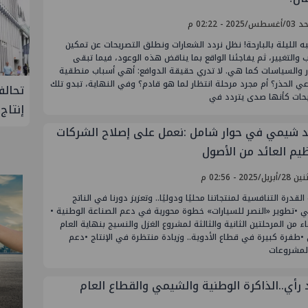
/2025 - 02:22 م
ه الليلة بالبارحة! نظل نردد الشعارات ونطلق التصريحات عن تمكين
 والتغيير، ثم يفاجئنا الواقع بما يناقض هذه الوعود، فيما تبقى
ار والسياسات كما هي. لا تدري حقيقة الدوافع: أهي أسباب منطقية
 الحذر؟ أم مجرد مرحلة انتظار لما هو قادم؟ وفي النهاية، تبدو تلك
لإنتاج
تحالف أوبك+ يتفق على زيادة طفيفة في
إسدال
يحات كأنها صدى يتردد في
إنتاج النفط خلال سبتمبر
"منتدى 
 شيمي في حوار شامل :نعمل على إصلاح الشركات
يم العائد من الأصول
ريل/2025 - 02:56 م
 القدرة التنافسية لمنتجاتنا محليًا ودوليًا.. وتعزيز دورنا في الناتج
ي •تطوير «النصر للسيارات» خطوة محورية في دعم الصناعة الوطنية •
اء من المرحلتين الثانية والثالثة لمشروع الغزل والنسيج بنهاية العام
 •طفرة كبيرة في قطاع الأدوية.. وزيادة منتظرة في الإنتاج •دعم
لمشروعات
 رأي..الذاكرة الوطنية والشيمي والقطاع العام