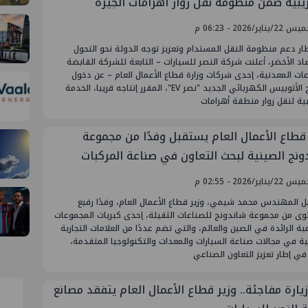
ريبية ضمن منظومة نقل زوار أهرامات الجيزة
يناير/2026 - 06:23 م
ر دعم منظومة النقل المستدام وتعزيز توجه الدولة نحو التحول
اد الأخضر، أعلنت شركة النصر للسيارات – التابعة للشركة القابضة
ات المعدنية، إحدى شركات وزارة قطاع الأعمال العام – عن دخول
نموذج الأتوبيس الكهربائي الجديد "نصر EV"، المقرر إنتاجه قريبا، الخدمة
بية لنقل زوار منطقة أهرامات
 قطاع الأعمال العام يستقبل وفدًا من مجموعة
ونج الصينية لبحث التعاون في صناعة المركبات
ربائية
يناير/2026 - 02:55 م
 المهندس محمد شيمي، وزير قطاع الأعمال العام، وفدًا رفيع
وى من مجموعة شاندونج للصناعات الثقيلة، إحدى كبريات المجموعات
ية الرائدة في الصين والعالم، والتي تضم عددًا من العلامات التجارية
ية في مجالات صناعة السيارات والمعدات والتكنولوجيا المتقدمة،
ي إطار تعزيز التعاون الصناعي
يارة مفاجئة.. وزير قطاع الأعمال العام يتفقد مصانع