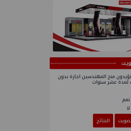
ﻳﺖ
ؤيدون منح المهندسين اجازة بدون
 لمدة عشر سنوات
نعم
لا
صويت
النتائج