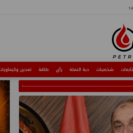
ابعات
شخصيات
دبة النملة
رأي
طاقة
تعدين وكيماويات
s