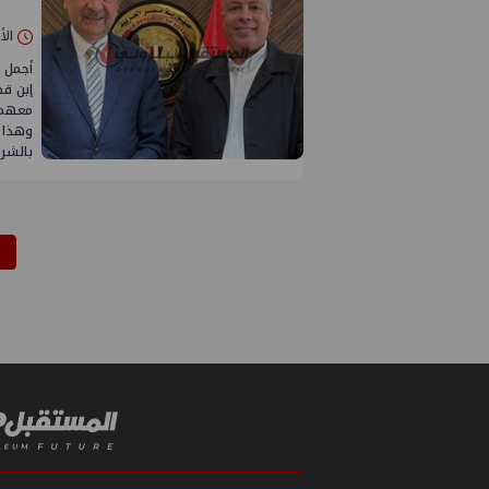
الأحد 13/أبريل
أجمل 
إبن قط
معهم ،
وهذا 
بالشر
1