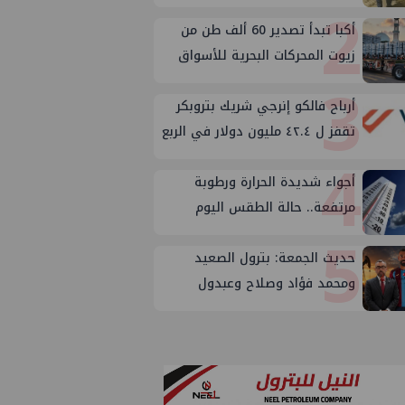
2
المكتب الفني للوزير؟
أكبا تبدأ تصدير 60 ألف طن من
زيوت المحركات البحرية للأسواق
3
الخارجية
أرباح فالكو إنرجي شريك بتروبكر
تقفز ل ٤٢.٤ مليون دولار في الربع
4
الثاني من ٢٠٢٦
أجواء شديدة الحرارة ورطوبة
مرتفعة.. حالة الطقس اليوم
5
الجمعة 7 أغسطس 2026
حديث الجمعة: بترول الصعيد
ومحمد فؤاد وصلاح وعبدول