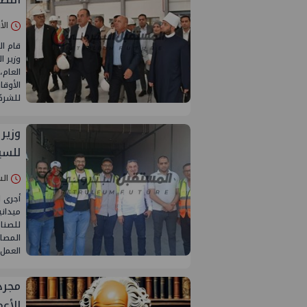
الأربعاء 20/
قام ال
وزير ا
العام،
الأوقا
للشركة
وزير
للسي
السبت 16/أغس
أجرى ا
ميداني
للصناع
المصان
العمل
مجرد
الأع