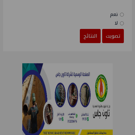
نعم
لا
تصويت
النتائج