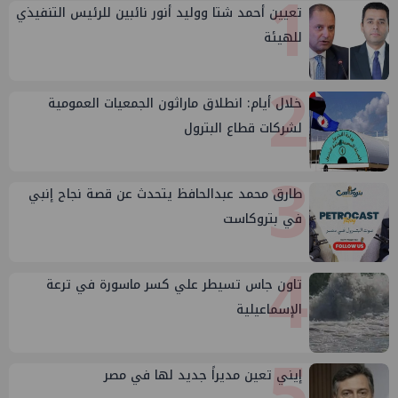
1
تعيين أحمد شتا ووليد أنور نائبين للرئيس التنفيذي
للهيئة
2
خلال أيام: انطلاق ماراثون الجمعيات العمومية
لشركات قطاع البترول
3
طارق محمد عبدالحافظ يتحدث عن قصة نجاح إنبي
في بتروكاست
4
تاون جاس تسيطر علي كسر ماسورة في ترعة
الإسماعيلية
5
إيني تعين مديراً جديد لها في مصر