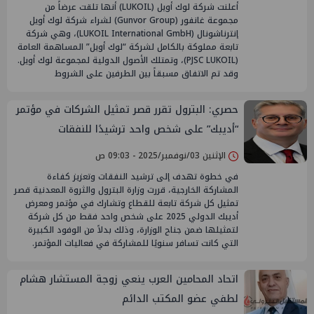
أعلنت شركة لوك أويل (LUKOIL) أنها تلقت عرضاً من
مجموعة غانفور (Gunvor Group) لشراء شركة لوك أويل
إنترناشونال (LUKOIL International GmbH)، وهي شركة
تابعة مملوكة بالكامل لشركة “لوك أويل” المساهمة العامة
(PJSC LUKOIL)، وتمتلك الأصول الدولية لمجموعة لوك أويل.
وقد تم الاتفاق مسبقاً بين الطرفين على الشروط
حصري: البترول تقرر قصر تمثيل الشركات في مؤتمر
“أديبك” على شخص واحد ترشيدًا للنفقات
الإثنين 03/نوفمبر/2025 - 09:03 ص
في خطوة تهدف إلى ترشيد النفقات وتعزيز كفاءة
المشاركة الخارجية، قررت وزارة البترول والثروة المعدنية قصر
تمثيل كل شركة تابعة للقطاع وتشارك في مؤتمر ومعرض
أديبك الدولي 2025 على شخص واحد فقط من كل شركة
لتمثيلها ضمن جناح الوزارة، وذلك بدلاً من الوفود الكبيرة
التي كانت تسافر سنويًا للمشاركة في فعاليات المؤتمر.
اتحاد المحامين العرب ينعي زوجة المستشار هشام
لطفي عضو المكتب الدائم