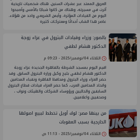
العريق الممتد عبر عشرات السنين. هناك شخصيات تاريخية
أثرت في مسيرته، وهناك من كانوا شبابًا بالأمس وأصبحوا
اليوم من القيادات المؤثرة، وأيمن الشريعي واحد من هؤلاء.
عاصر هذا الشاب أحداثًا ومعتركـات كثيرة
بالصور: وزراء وقيادات البترول في عزاء زوجة
الدكتور هشام لطفي
الثلاثاء 04/نوفمبر/2025 - 09:23 م
اقيم اليوم بمسجد الشرطة بالقاهرة الجديدة عزاء زوجة
الدكتور هشام لطفي بليح وكيل وزارة البترول السابق. وقد
حضر العزاء وزراء البترول ومحافظ القاهرة ونقباء المحامين
واتحاد المحامين العرب، كما حضر العزاء قيادات قطاع البترول
السابقين والحاليين ورؤوساء الشركات والهيئات ونواب ،
وصحفيين واعلاميين.
من بينها مصر: لوك أويل تخطط لببيع اصولها
الخارجية بسبب العقوبات
الثلاثاء 04/نوفمبر/2025 - 11:13 ص