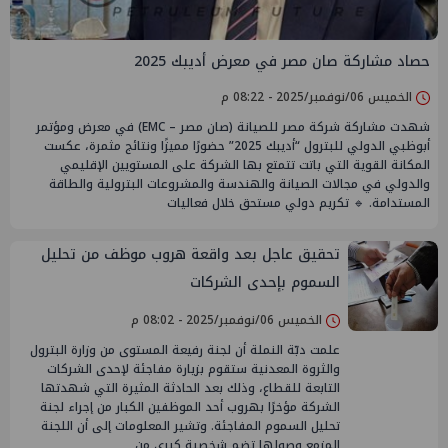
حصاد مشاركة صان مصر في معرض أديبك 2025
الخميس 06/نوفمبر/2025 - 08:22 م
شهدت مشاركة شركة مصر للصيانة (صان مصر – EMC) في معرض ومؤتمر
أبوظبي الدولي للبترول “أديبك 2025” حضورًا مميزًا ونتائج مثمرة، عكست
المكانة القوية التي باتت تتمتع بها الشركة على المستويين الإقليمي
والدولي في مجالات الصيانة والهندسة والمشروعات البترولية والطاقة
المستدامة. 🔹 تكريم دولي مستحق خلال فعاليات
تحقيق عاجل بعد واقعة هروب موظف من تحليل
السموم بإحدى الشركات
الخميس 06/نوفمبر/2025 - 08:02 م
علمت دبّة النملة أن لجنة رفيعة المستوى من وزارة البترول
والثروة المعدنية ستقوم بزيارة مفاجئة لإحدى الشركات
التابعة للقطاع، وذلك بعد الحادثة المثيرة التي شهدتها
الشركة مؤخرًا بهروب أحد الموظفين الكبار من إجراء لجنة
تحليل السموم المفاجئة. وتشير المعلومات إلى أن اللجنة
المزمع وصولها تضم شخصية كبرى من