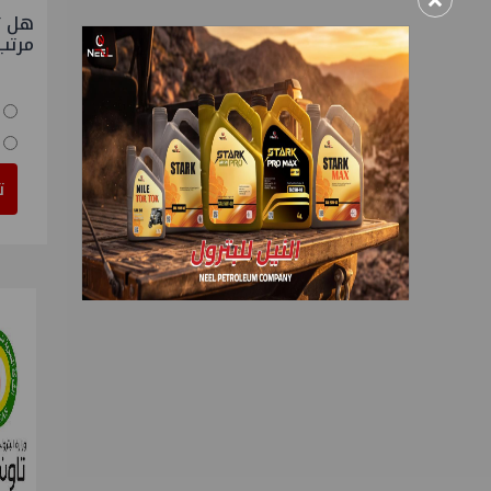
×
هل ت
مرتب
ت