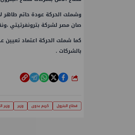
وشملت الحركة عودة حاتم طاهر ل
صان مصر
لشركة بترونفرتيتي ،ونق
كما شملت الحركة اعتماد تعيين عد
بالشركات .
شارك
قطاع البترول
كريم بدوى
وزير
وزير ال