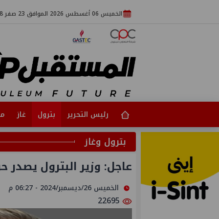
الخميس 06 أغسطس 2026 الموافق 23 صفر 1448
رئيس التحرير
بترول
غاز
مت
بترول وغاز
عاجل: وزير البترول يصدر ح
الخميس 26/ديسمبر/2024 - 06:27 م
22695