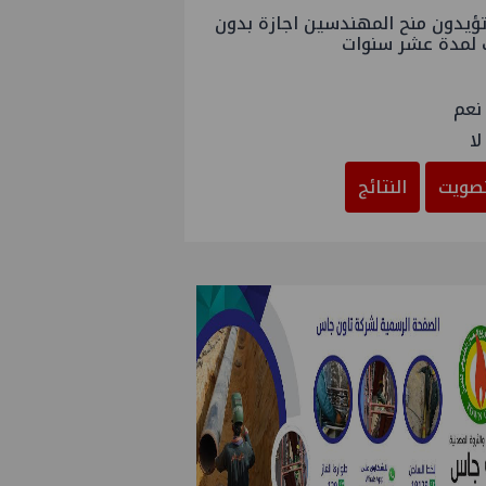
ؤيدون منح المهندسين اجازة بدون
 لمدة عشر سنوات
نعم
لا
صويت
النتائج