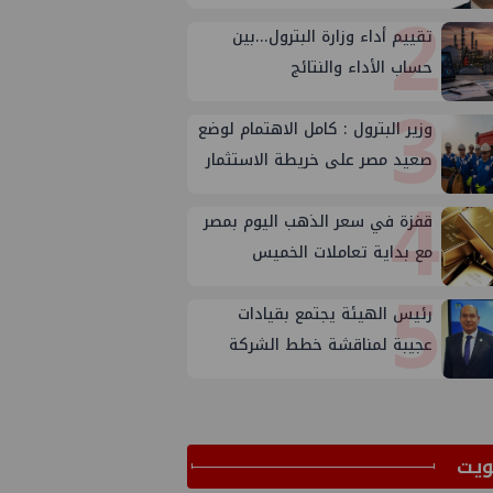
2
تقييم أداء وزارة البترول...بين
حساب الأداء والنتائج
3
وزير البترول : كامل الاهتمام لوضع
صعيد مصر على خريطة الاستثمار
4
البترولي
قفزة في سعر الذهب اليوم بمصر
مع بداية تعاملات الخميس
5
رئيس الهيئة يجتمع بقيادات
عجيبة لمناقشة خطط الشركة
لتعظيم الانتاج
ﻳﺖ