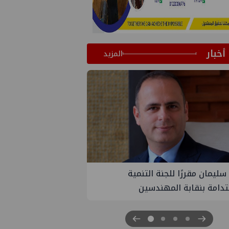
أخبار
المزيد
ة
PMS تنهي أعمال إنزال الخطوط البحرية
الثلاث بمشروع المرحلة الرابعة لتنمية حقل
غاز كاموس البحري التابع لشركة شمال
سيناء للبترول