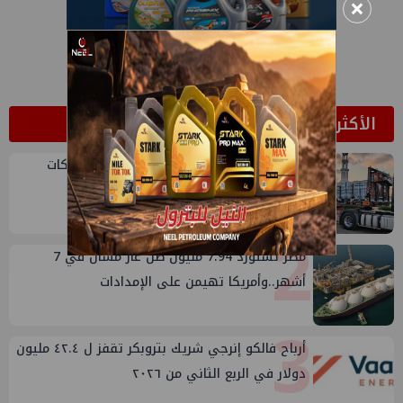
×
الأكثر قراءة
1
أكبا تبدأ تصدير 60 ألف طن من زيوت المحركات
البحرية للأسواق الخارجية
2
مصر تستورد 7.94 مليون طن غاز مسال في 7
أشهر..وأمريكا تهيمن على الإمدادات
3
أرباح فالكو إنرجي شريك بتروبكر تقفز ل ٤٢.٤ مليون
دولار في الربع الثاني من ٢٠٢٦