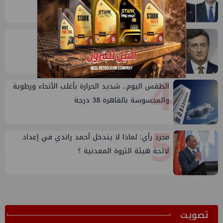
3
إيني تعين مديراً جديد لها في مصر
4
الطقس اليوم.. شديد الحرارة بأغلب الأنحاء ورطوبة
والمحسوسة بالقاهرة 38 درجة
5
مجرد رأي: لماذا لا يتدخل أحمد راندي في إعداد
لائحة هيئة الثروة المعدنية ؟
ﺗﺼﻮﻳﺖ