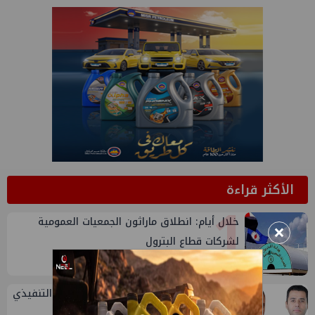
الأكثر قراءة
1
خلال أيام: انطلاق ماراثون الجمعيات العمومية
×
لشركات قطاع البترول
2
تعيين أحمد شتا ووليد أنور نائبين للرئيس التنفيذي
للهيئة