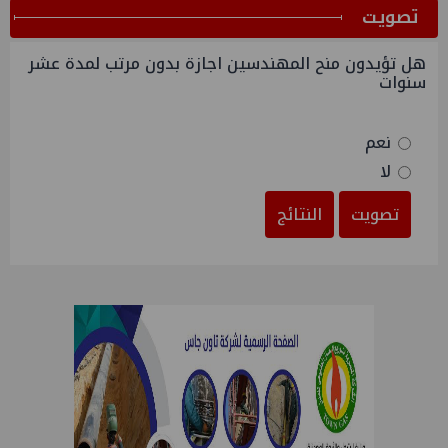
ﺗﺼﻮﻳﺖ
هل تؤيدون منح المهندسين اجازة بدون مرتب لمدة عشر
سنوات
نعم
لا
تصويت
النتائج