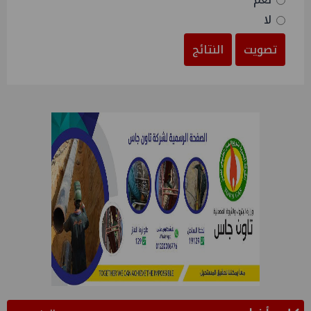
لا
تصويت
النتائج