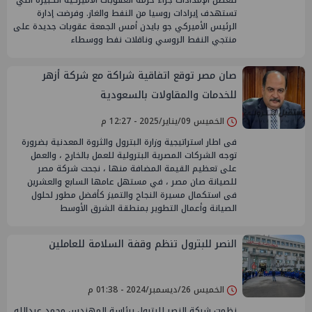
لتعطل الإمدادات جراء حزمة العقوبات الأميركية الكبيرة التي
تستهدف إيرادات روسيا من النفط والغاز. وفرضت إدارة
الرئيس الأميركي جو بايدن أمس الجمعة عقوبات جديدة على
منتجي النفط الروسي وناقلات نفط ووسطاء
صان مصر توقع اتفاقية شراكة مع شركة أزهر
للخدمات والمقاولات بالسعودية
الخميس 09/يناير/2025 - 12:27 م
فى اطار استراتيجية وزارة البترول والثروة المعدنية بضرورة
توجه الشركات المصرية البترولية للعمل بالخارج ، والعمل
على تعظيم القيمة المضافة منها ، نجحت شركة مصر
للصيانة صان مصر ، في مستهل عامها السابع والعشرين
فى استكمال مسيرة النجاح والتميز كأفضل مطور لحلول
الصيانة وأعمال التطوير بمنطقة الشرق الأوسط
النصر للبترول تنظم وقفة السلامة للعاملين
الخميس 26/ديسمبر/2024 - 01:38 م
نظمت شركة النصر للبترول برئاسة المهندس محمد عبدالله