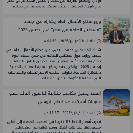
الإدارة والعضو لشركة بتروسيف والدكتور محمد غزالي مدير
عام شؤون السلامة والبيئة بشركة بتروسيف ،تم تسليم
وزير قطاع الأعمال العام يشارك في جلسة
"مستقبل الطاقة في مصر" فى إيجبس 2025
الثلاثاء 18/فبراير/2025 - 09:53 م
شارك المهندس محمد شيمي، وزير قطاع الأعمال العام، في
جلسة وزارية حول مستقبل الطاقة في مصر، مساء اليوم،
ضمن فعاليات مؤتمر ومعرض مصر الدولي الثامن للطاقة
إيجبس 2025 ، والذي يُعقد بمركز المنارة للمعارض الدولية
بالقاهرة الجديدة. تناولت الجلسة الاستراتيجيات والسياسات
التي تتبعها الحكومة لتأمين احتياجات
النفط يسجل مكاسب متتالية للأسبوع الثالث عقب
عقوبات أميركية ضد الخام الروسي
السبت 11/يناير/2025 - 11:37 ص
قفزت أسعار النفط 3% تقريبا في تعاملات الجمعة إلى أعلى
مستوياتها منذ ثلاثة أشهر وسط تأهب بين المتعاملين