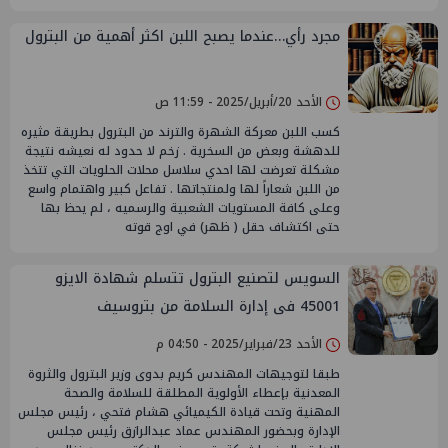
مجرد رأي…عندما يصبح اللبن اكثر أهمية من البترول
الأحد 20/أبريل/2025 - 11:59 ص
كسب اللبن معركة الشهرة والترند من البترول بطريقة مثيره
للدهشة وبعض من السخرية . زخم لا حدود له نعيشه نتيجة
مشكلة تعرضت لها احدي سلاسل محلات الحلويات التي تتخذ
من اللبن شعاراً لها ولمنتجاتها . تفاعل كبير واهتمام واسع
وعلى كافة المستويات الشعبية والرسميه ، لم يحظ بها
حتى اكتشاف حقل ( ظهر) في اوج قوته
السويس لتصنيع البترول تتسلم شهادة الايزو
45001 فى إدارة السلامة من بتروسيف
الأحد 23/فبراير/2025 - 04:50 م
طبقا لتوجيهات المهندس كريم بدوى وزير البترول والثروة
المعدنية بإعطاء الأولوية المطلقة للسلامة والصحة
المهنية وتحت قيادة الكيميائي هشام فتحي ، رئيس مجلس
الإدارة وبحضور المهندس عماد عبدالرازق رئيس مجلس