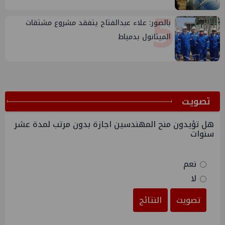
5
بالصور: علاء عبدالفتاح يتفقد مشروع مشتقات
الميثانول بدمياط
ﺗﺼﻮﻳﺖ
هل تؤيدون منح المهندسين اجازة بدون مرتب لمدة عشر
سنوات
نعم
لا
تصويت
النتائج