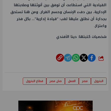
القيادية التي استطاعت أن توفق بين أنوثتها وصلابتها
الإدارية، بين دفء الإنسان وحسم القرار. ومن هنا تستحق
بجدارة أن نطلق عليها لقب: “قيادة إدارية”… بكل فخر
واعتزاز.
شخصيات كتبتها: دينا الأفندي
شارك
البترول
مصر
العمل
صان مصر
قطاع البترول