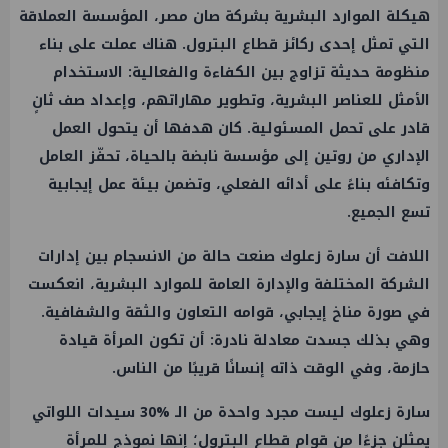
هيكلة الموارد البشرية بشركة صان مصر، المؤسسة العملاقة
التي تمثل إحدى ركائز
قطاع البترول
. هناك عملت على بناء
منظومة حديثة تزاوج بين الكفاءة والفعالية: الاستخدام
الأمثل للعناصر البشرية، وتطوير مهاراتهم، وإعداد صف ثانٍ
قادر على تحمل المسئولية. كان هدفها أن يتحول
العمل
الإداري من روتين إلى مؤسسة نابضة بالحياة، تحفّز العامل
وتكافئه بناءً على أدائه الفعلي، وتضمن بيئة
عمل
إيجابية
تسع الجميع.
اللافت أن سارة زعلوك صنعت حالة من الانسجام بين إدارات
الشركة المختلفة والإدارة العامة للموارد البشرية، انعكست
في صورة مناخ إيجابي، قوامه التعاون والثقة والشفافية.
وهي بذلك جسدت معادلة نادرة: أن تكون المرأة قيادة
حازمة، وفي الوقت ذاته إنسانًا قريبًا من الناس.
سارة زعلوك ليست مجرد واحدة من الـ %30 سيدات اللواتي
يمثلن جزءًا من قوام
قطاع البترول
؛ إنها نموذج للمرأة