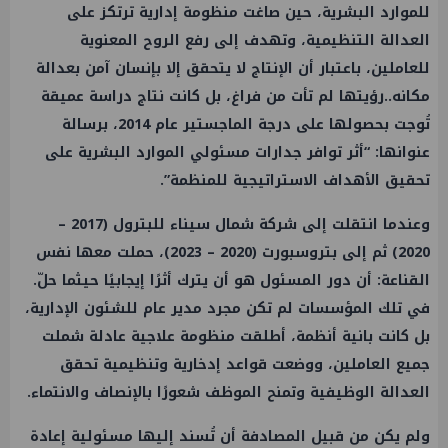
للموارد البشرية، حين صاغت منظومة إدارية ترتكز على
العدالة التنظيمية، وتهدف إلى رفع الروح المعنوية
للعاملين، باعتبار أن الإنتاج لا يتحقق إلا بإنسان آمن بعدالة
مكانه..رؤيتها لم تأت من فراغ، بل كانت نتاج دراسة عميقة
تُوجت بحصولها على درجة الماجستير عام 2014، برسالة
عنوانها: “أثر توافر جدارات مسئولي الموارد البشرية على
تحقيق الأهداف الاستراتيجية للمنظمة”.
وعندما انتقلت إلى شركة شمال سيناء للبترول (2017 –
2020) ثم إلى بتروسبورت (2020 – 2023)، حملت معها نفس
القناعة: أن دور المسئول هو أن يترك أثرًا إيجابيًا حيثما حلّ.
في تلك المؤسسات لم تكن مجرد مدير عام للشئون الإدارية،
بل كانت بانية أنظمة، أطلقت منظومة علاجية عادلة شملت
جميع العاملين، ووضعت قواعد إدخارية وتنظيمية تحقق
العدالة الوظيفية وتمنح الموظف شعورًا بالإنصاف والانتماء.
ولم يكن من قبيل المصادفة أن تُسند إليها مسئولية إعادة