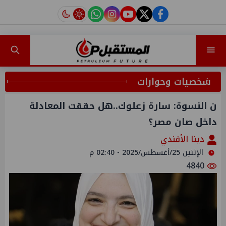
instagram
tiktok
youtube
twitter
facebook
شخصيات وحوارات
ن النسوة: سارة زعلوك..هل حققت المعادلة
داخل صان مصر؟
دينا الأفندي
الإثنين 25/أغسطس/2025 - 02:40 م
4840