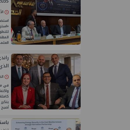
2035.. ويحذر من هجرة الكف
الأحد 24/مايو/
استضا
«استرا
للتطو
المهن
العلم
راند
الذي
الخميس 16/
في مسر
واكتشف
كاملة،
يتكرر 
أصبح 
باستث