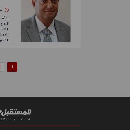
السبت 04/أكت
بالأم
البترو
الهيئة
باعتبا
الدكت
2
1