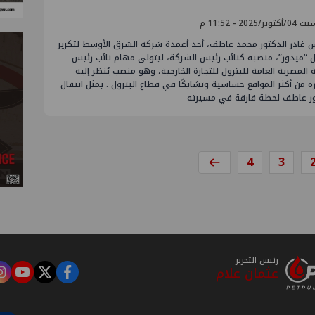
وبر/2025 - 11:52 م
س غادر الدكتور محمد عاطف، أحد أعمدة شركة الشرق الأوسط لتكرير
ل “ميدور”، منصبه كنائب رئيس الشركة، ليتولى مهام نائب رئيس
 المصرية العامة للبترول للتجارة الخارجية، وهو منصب يُنظر إليه
ره من أكثر المواقع حساسية وتشابكًا في قطاع البترول . يمثل انتقال
ور عاطف لحظة فارقة في مسيرته
4
3
رئيس التحرير
عثمان علام
m
tube
twitter
facebook