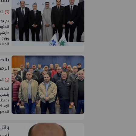
تنفي
الخميس 02/
تم توق
المتوس
«أركيو
وزارة 
المنت
بالص
الرم
السبت 07/ما
استضا
رئيس م
بمنطقة
الإسكن
المصري
وائل
أفريق