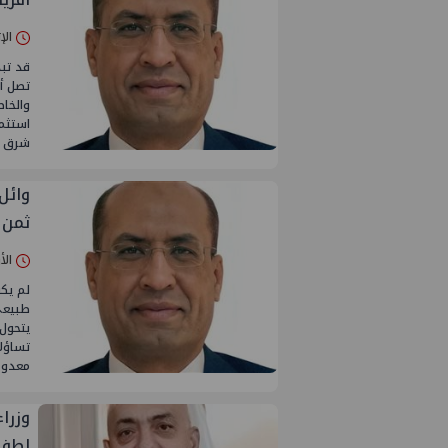
الإثنين 08/دي
قد تبد
تصل أب
والخاص
استثما
شرق آ
وائل
ثمن 
الأربعاء 03/
لم يكن
طبيعي 
يتحول 
تساؤل
معدودة
وزرا
لطف