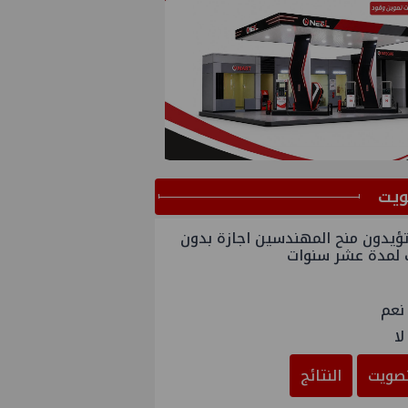
ﻳﺖ
ؤيدون منح المهندسين اجازة بدون
 لمدة عشر سنوات
نعم
لا
صويت
النتائج