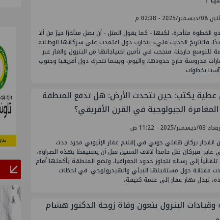
سمبر/2025 - 02:38 م
و الخطوة متأخرة، لكنها - كما يقول المثل - أن تصل متأخرًا خيرٌ من ألا
دًا. فالتاريخ الحديث مليء بتجارب دول اعتمدت على شركاتها الوطنية
ة للتوسع خارجيًا، فنجحت في تأمين احتياجاتها من البترول والغاز عبر
رات مدروسة خارج حدودها. واليوم، وبينما تتحرك دول أفريقيا وجنوب
سيا بخطوات
 عطية يكتب: حين تتحدث الأرض: هل تدفع المنطقة
المغامرة الجيولوجية في القرن الأفريقي؟
ديسمبر/2025 - 11:22 ص
 انفجار بركان هايلي جوبي في إقليم عفار الإثيوبي مجرد حدث
عابر. فبركان ظل خامداً لآلاف السنين قبل أن يستيقظ بهذه الضراوة،
تلقائياً إلى رسالة تتجاوز حدود الجغرافيا، وتضع المنطقة بأكملها أمام
ات مقلقة حول مستقبلها البيئي والهيدرولوجي. في لحظات
، تبدل نهار عفار إلى عتمة كثيفة،
ء وقيادات البترول ينعون وفاة زوجة الدكتور هشام
ي