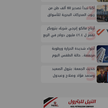
2
المكتب الفني للوزير؟
أكبا تبدأ تصدير 60 ألف طن من
زيوت المحركات البحرية للأسواق
3
الخارجية
أرباح فالكو إنرجي شريك بتروبكر
تقفز ل ٤٢.٤ مليون دولار في الربع
4
الثاني من ٢٠٢٦
أجواء شديدة الحرارة ورطوبة
مرتفعة.. حالة الطقس اليوم
5
الجمعة 7 أغسطس 2026
حديث الجمعة: بترول الصعيد
ومحمد فؤاد وصلاح وعبدول