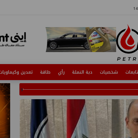
ابعات
شخصيات
دبة النملة
رأي
طاقة
تعدين وكيماويات
s