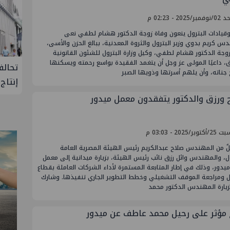
/2025 - 02:23 م
وقيادات البترول ينعون وفاة زوجة الدكتور هشام لطفي نعى
س كريم بدوي وزير البترول والثروة المعدنية، ببالغ الحزن والأسى،
وجة الدكتور هشام لطفي، وكيل وزارة البترول للشئون القانونية
، داعيًا المولى عز وجل أن يتغمد الفقيدة بواسع رحمته ويسكنها
لإنتاج
تحالف أوبك+ يتفق على زيادة طفيفة في
إسدال
جناته، وأن يلهم أسرتها وذويها الصبر
إنتاج النفط خلال سبتمبر
"منتدى 
 ورزق والدكتور يتفقدون معمل ميدور
وبر/2025 - 03:03 م
لٌ من المهندس صلاح عبدالكريم رئيس الهيئة المصرية العامة
ل، والمهندس وائل رزق نائب رئيس الهيئة، بزيارة ميدانية إلى معمل
ميدور، وذلك في إطار المتابعة المستمرة لأداء الشركات العاملة بقطاع
ول ومراجعة الموقف التشغيلي وخطط التطوير الجاري تنفيذها. وشارك
زيارة المهندس الدكتور محمد
 مؤثر على رحيل محمد عاطف عن ميدور