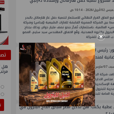
ذ مشروع تنمية حقل هارماتان وإسناده لـ«إنبي
أبريل/2026 - 10:14 ص
يع اتفاق القرار النهائي للاستثمار لتنمية حقل غاز هارماتان بالبحر
ط بين الشركة المصرية القابضة للغازات الطبيعية (إيجاس) وشركة
س» العالمية، باستثمارات تُقدَّر بنحو نصف مليار دولار، وذلك بجناح
البترول والثروة المعدنية. وقّع الاتفاق المهندس سيد سليم، العضو
×
دب التنفيذي للشركة
ور: رئيس الهيئة والقيادات في ختام الدورة
ﺗﺼﻮ
ضانية لمنطقة الاسكندرية
هل ت
رس/2026 - 01:01 ص
مرتب
فت شركة البتروكيماويات المصرية برئاسة الكيميائي احمد موقع
جلس الادارة أمس ختام فعاليات الدورة الرمضانية لقطاع البترول
 الإسكندرية، والتي أُقيمت المباراة النهائية فيها بين فريقي
درية للبترول والبتروكيماويات المصرية، وذلك تحت رعاية الهيئة
ة العامة للبترول ممثلة في لجنة النشاط
ت
 عطية يكتب: هل تدخل مصر سباق انتاج البترول في
يا ؟