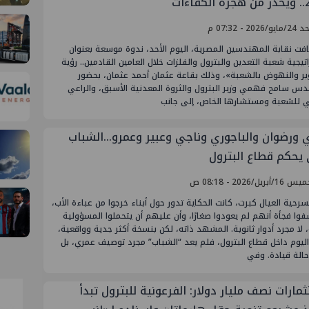
اءات
2026 - 07:32 م
فت نقابة المهندسين المصرية، اليوم الأحد، ندوة موسعة بعنوان
تيجية شعبة التعدين والبترول والفلزات خلال العامين القادمين.. رؤية
ير والنهوض بالشعبة»، وذلك بقاعة عثمان أحمد عثمان، بحضور
دس سامح فهمي وزير البترول والثروة المعدنية الأسبق، والراعي
ي للشعبة ومستشارها الخاص، إلى جانب
ي ورضوان والباجوري وناجي وعبير وعمرو...الشباب
 يحكم قطاع البترول
أبريل/2026 - 08:18 ص
حية العيال كبرت، كانت الحكاية تدور حول أبناء خرجوا من عباءة الأب،
وا فجأة أنهم لم يعودوا صغارًا، وأن عليهم أن يتحملوا المسؤولية
 لا مجرد أدوار ثانوية. المشهد ذاته، لكن بنسخة أكثر جدية وواقعية،
اليوم داخل قطاع البترول، فلم يعد “الشباب” مجرد توصيف عمري، بل
حالة قيادة. وفي
مارات نصف مليار دولار: الفرعونية للبترول تبدأ