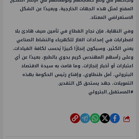
ونجاحهم في وضع حساباتهم وتوقعاتهم في الإطار الصحيح
المقنع لمثل هذه الجهات الخارجية، وبعيدًا عن الشكل
الاستعراضي المعتاد.
وفي النهاية، فإن نجاح القطاع في تأمين صيف هادئ بلا
اضطرابات في إمدادات
الغاز
للكهرباء والنشاط الصناعي
يعني الكثير، وسيكون إنجازًا كبيرًا يُحسب لكافة القيادات،
وعلى رأسهم
المهندس كريم بدوي
بالطبع، بعيدًا عن أي
اعتبارات أو أخبار إنجازات، وما قامت به سيدة
الاقتصاد
البترولي، أمل طنطاوي، وإقناع رئيس الحكومة بهذه
التمويلات، جهد يستحق كل التقدير.
#المستقبل_البترولي
شارك