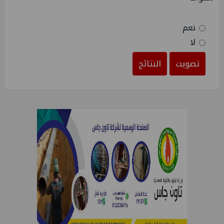
نعم
لا
تصويت
النتائج