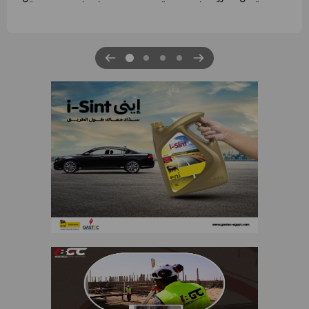
الرابعة لتنمية حقل غاز كاموس البحري التابع لشرك
للبترول