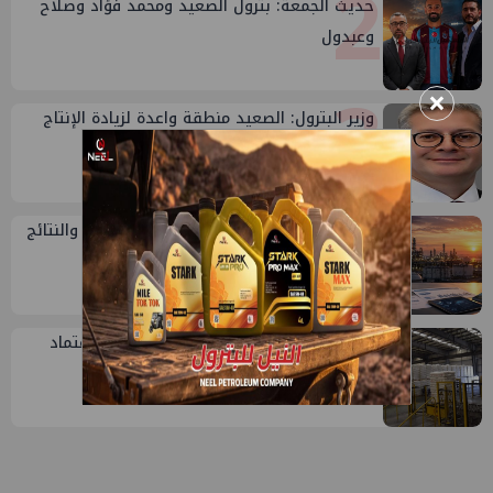
2
حديث الجمعة: بترول الصعيد ومحمد فؤاد وصلاح
وعبدول
3
×
وزير البترول: الصعيد منطقة واعدة لزيادة الإنتاج
وتوفير فرص عمل
4
تقييم أداء وزارة البترول...بين حساب الأداء والنتائج
5
سيدبك تؤكد ريادتها في جودة الخامات باعتماد
عالمي جديد