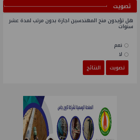
ﺗﺼﻮﻳﺖ
هل تؤيدون منح المهندسين اجازة بدون مرتب لمدة عشر
سنوات
نعم
لا
تصويت
النتائج