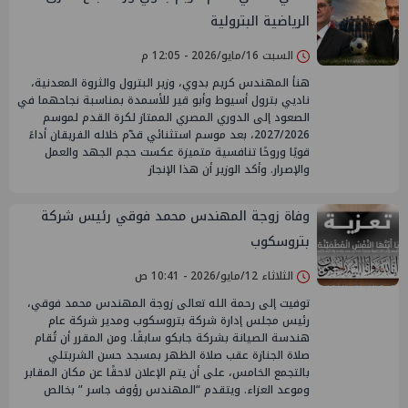
الرياضية البترولية
السبت 16/مايو/2026 - 12:05 م
هنأ المهندس كريم بدوي، وزير البترول والثروة المعدنية،
ناديي بترول أسيوط وأبو قير للأسمدة بمناسبة نجاحهما في
الصعود إلى الدوري المصري الممتاز لكرة القدم لموسم
2027/2026، بعد موسم استثنائي قدّم خلاله الفريقان أداءً
قويًا وروحًا تنافسية متميزة عكست حجم الجهد والعمل
والإصرار. وأكد الوزير أن هذا الإنجاز
وفاة زوجة المهندس محمد فوقي رئيس شركة
بتروسكوب
الثلاثاء 12/مايو/2026 - 10:41 ص
توفيت إلى رحمة الله تعالى زوجة المهندس محمد فوقي،
رئيس مجلس إدارة شركة بتروسكوب ومدير شركة عام
هندسة الصيانة بشركة جابكو سابقًا. ومن المقرر أن تُقام
صلاة الجنازة عقب صلاة الظهر بمسجد حسن الشربتلي
بالتجمع الخامس، على أن يتم الإعلان لاحقًا عن مكان المقابر
وموعد العزاء. ويتقدم “المهندس رؤوف جاسر ” بخالص