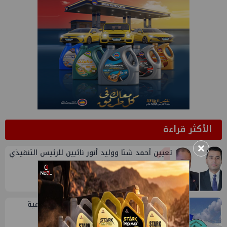
الأكثر قراءة
1
×
تعيين أحمد شتا ووليد أنور نائبين للرئيس التنفيذي
للهيئة
2
خلال أيام: انطلاق ماراثون الجمعيات العمومية
لشركات قطاع البترول