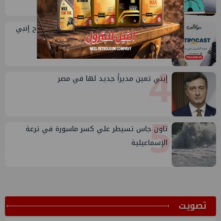
3
طارق محمد عبدالحافظ يتحدث عن قصة نجاح إنبي
في بتروكاست
4
إيني تعين مديراً جديد لها في مصر
5
تاون جاس تسيطر علي كسر ماسورة في ترعة
الإسماعيلية
ﺗﺼﻮﻳﺖ