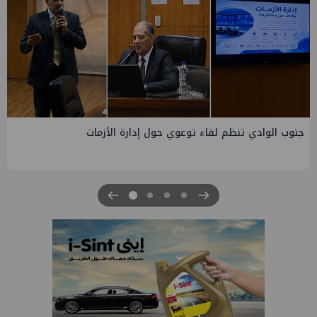
التخطيط والبترول يبحثان جهود تحقيق أمن الطاقة ضمن خطة
التنمية الاقتصادية والاجتماعية للعام المالي ٢٠٢٧/٢٠٢٦