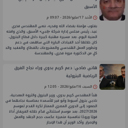
الأسبق
الأحد 17/مايو/2026 - 09:07 م
بقلوب مؤمنة بقضاء الله وقدره، ننعى المهندس فخري
عيد، رئيس مجلس إدارة شركة «إنبي» الأسبق، والذي وافته
المنية اليوم، بعد مسيرة مهنية كبيرة داخل قطاع البترول،
كان خلالها أحد القيادات البارزة التي ساهمت في دعم
وتطوير العمل الهندسي والمشروعات بالقطاع. والفقيد والد
كلٍ من الدكتورة مروة فخري، والمهندسة
هاني ضاحي: دعم كريم بدوي وراء نجاح الفرق
الرياضية البترولية
السبت 16/مايو/2026 - 12:05 م
هنأ المهندس كريم بدوي، وزير البترول والثروة المعدنية،
ناديي بترول أسيوط وأبو قير للأسمدة بمناسبة نجاحهما في
الصعود إلى الدوري المصري الممتاز لكرة القدم لموسم
2027/2026، بعد موسم استثنائي قدّم خلاله الفريقان أداءً
قويًا وروحًا تنافسية متميزة عكست حجم الجهد والعمل
والإصرار. وأكد الوزير أن هذا الإنجاز