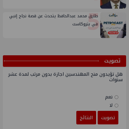
5
طارق محمد عبدالحافظ يتحدث عن قصة نجاح إنبي
في بتروكاست
ﺗﺼﻮﻳﺖ
هل تؤيدون منح المهندسين اجازة بدون مرتب لمدة عشر
سنوات
نعم
لا
تصويت
النتائج