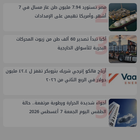
2
مصر تستورد 7.94 مليون طن غاز مسال في 7
أشهر..وأمريكا تهيمن على الإمدادات
3
أكبا تبدأ تصدير 60 ألف طن من زيوت المحركات
البحرية للأسواق الخارجية
4
أرباح فالكو إنرجي شريك بتروبكر تقفز ل ٤٢.٤ مليون
دولار في الربع الثاني من ٢٠٢٦
5
أجواء شديدة الحرارة ورطوبة مرتفعة.. حالة
الطقس اليوم الجمعة 7 أغسطس 2026