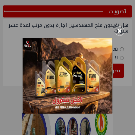
ﺗﺼﻮﻳﺖ
هل تؤيدون منح المهندسين اجازة بدون مرتب لمدة عشر
×
سنوات
نعم
لا
تصويت
النتائج